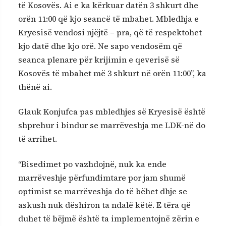
të Kosovës. Ai e ka kërkuar datën 3 shkurt dhe
orën 11:00 që kjo seancë të mbahet. Mbledhja e
Kryesisë vendosi njëjtë – pra, që të respektohet
kjo datë dhe kjo orë. Ne sapo vendosëm që
seanca plenare për krijimin e qeverisë së
Kosovës të mbahet më 3 shkurt në orën 11:00”, ka
thënë ai.
Glauk Konjufca pas mbledhjes së Kryesisë është
shprehur i bindur se marrëveshja me LDK-në do
të arrihet.
“Bisedimet po vazhdojnë, nuk ka ende
marrëveshje përfundimtare por jam shumë
optimist se marrëveshja do të bëhet dhje se
askush nuk dëshiron ta ndalë këtë. E tëra që
duhet të bëjmë është ta implementojnë zërin e