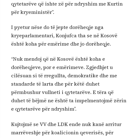
qytetarëve që ishte zë për ndryshim me Kurtin
për kryeministër”.
I pyetur nëse do të jepte dorëheqje nga
kryeparlamentari, Konjufca tha se në Kosovë
është koha për emërime dhe jo dorëheqje.
“Nuk mendoj që në Kosovë është koha e
dorëheqjeve, por e emërimeve. Zgjedhjet u
cilësuan si të rregullta, demokratike dhe me
standarde të larta dhe për këtë duhet
përmbushur vullneti i qytetarëve. E tëra që
duhet të bëjmë ne është ta impelmentojmë zërin
e qytetarëve për ndryshim”.
Kujtojmë se VV dhe LDK ende nuk kanë arritur
marrëveshje për koalicionin qeverisës, për