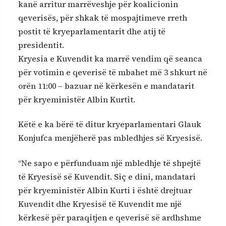
kanë arritur marrëveshje për koalicionin
qeverisës, për shkak të mospajtimeve rreth
postit të kryeparlamentarit dhe atij të
presidentit.
Kryesia e Kuvendit ka marrë vendim që seanca
për votimin e qeverisë të mbahet më 3 shkurt në
orën 11:00 – bazuar në kërkesën e mandatarit
për kryeministër Albin Kurtit.
Këtë e ka bërë të ditur kryeparlamentari Glauk
Konjufca menjëherë pas mbledhjes së Kryesisë.
“Ne sapo e përfunduam një mbledhje të shpejtë
të Kryesisë së Kuvendit. Siç e dini, mandatari
për kryeministër Albin Kurti i është drejtuar
Kuvendit dhe Kryesisë të Kuvendit me një
kërkesë për paraqitjen e qeverisë së ardhshme