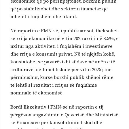
ekonomike që po përshpejtohet, borxhin publik
që po stabilizohet dhe sektorin financiar që
mbetet i fuqishëm dhe likuid.
Në raportin e FMN-së, i publikuar sot, theksohet
se rritja ekonomike në vitin 2025 arriti në 3.5%, e
nxitur nga aktiviteti i fuqishëm i investimeve
dhe rritja e konsumit privat. Në të njëjtën kohë,
konstatohet se pavarësisht sfidave në anën e të
ardhurave, qëllimet fiskale për vitin 2025 janë
përmbushur, kurse borxhi publik shënoi rënie
të lehtë si rezultat i rritjes së fuqishme
nominale të ekonomisë.
Bordi Ekzekutiv i FMN-së në raportin e tij
përgëzon angazhimin e Qeverisë dhe Ministrisë
së Financave për konsolidimin fiskal dhe