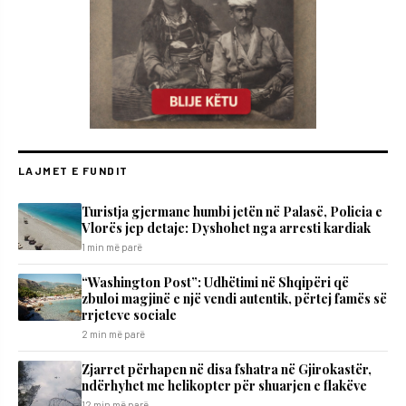
LAJMET E FUNDIT
Turistja gjermane humbi jetën në Palasë, Policia e
Vlorës jep detaje: Dyshohet nga arresti kardiak
1 min më parë
“Washington Post”: Udhëtimi në Shqipëri që
zbuloi magjinë e një vendi autentik, përtej famës së
rrjeteve sociale
2 min më parë
Zjarret përhapen në disa fshatra në Gjirokastër,
ndërhyhet me helikopter për shuarjen e flakëve
12 min më parë