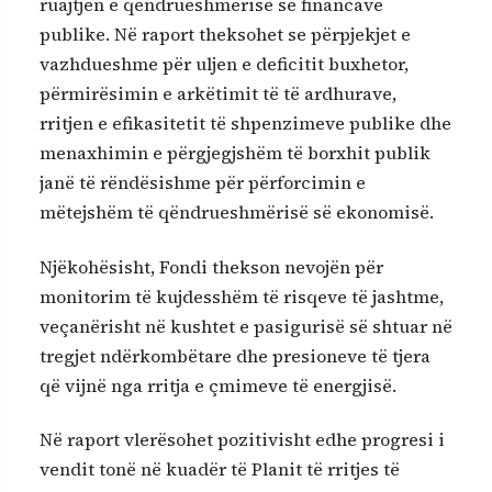
ruajtjen e qëndrueshmërisë së financave
publike. Në raport theksohet se përpjekjet e
vazhdueshme për uljen e deficitit buxhetor,
përmirësimin e arkëtimit të të ardhurave,
rritjen e efikasitetit të shpenzimeve publike dhe
menaxhimin e përgjegjshëm të borxhit publik
janë të rëndësishme për përforcimin e
mëtejshëm të qëndrueshmërisë së ekonomisë.
Njëkohësisht, Fondi thekson nevojën për
monitorim të kujdesshëm të risqeve të jashtme,
veçanërisht në kushtet e pasigurisë së shtuar në
tregjet ndërkombëtare dhe presioneve të tjera
që vijnë nga rritja e çmimeve të energjisë.
Në raport vlerësohet pozitivisht edhe progresi i
vendit tonë në kuadër të Planit të rritjes të