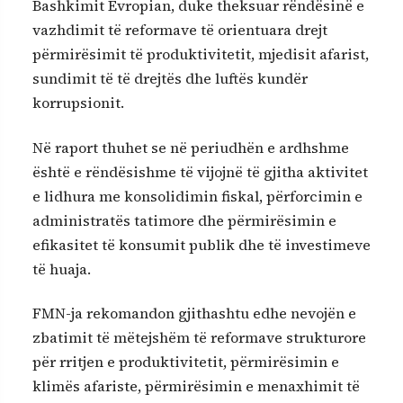
Bashkimit Evropian, duke theksuar rëndësinë e
vazhdimit të reformave të orientuara drejt
përmirësimit të produktivitetit, mjedisit afarist,
sundimit të të drejtës dhe luftës kundër
korrupsionit.
Në raport thuhet se në periudhën e ardhshme
është e rëndësishme të vijojnë të gjitha aktivitet
e lidhura me konsolidimin fiskal, përforcimin e
administratës tatimore dhe përmirësimin e
efikasitet të konsumit publik dhe të investimeve
të huaja.
FMN-ja rekomandon gjithashtu edhe nevojën e
zbatimit të mëtejshëm të reformave strukturore
për rritjen e produktivitetit, përmirësimin e
klimës afariste, përmirësimin e menaxhimit të