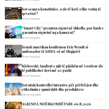
Sot seanca konstituive, a do të ketë edhe votim të
qeverisë?
14 min më parë
“Smart City” premton siguri në shkolla, por kush e
garanton sigurinë nga kamerat?
14 min më parë
Senati amerikan konfirmon Eric Wendt si
ambasador të SHBA-së në Shqipëri
18 min më parë
Klekovski: Analizat e ujit të pijshëm në Gostivar do
të publikohet deri më 20 gusht
24 min më parë
Sot nisin kontrollet intensive për përbërjen dhe
etiketimin e qumështit dhe produkteve
28 min më parë
AGJENDA NDËRKOMBËTARE 06.8.2026