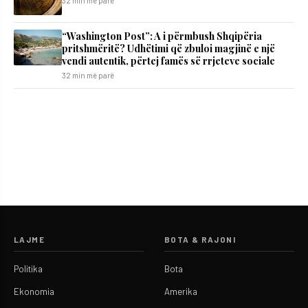
32 min më parë
“Washington Post”: A i përmbush Shqipëria
pritshmëritë? Udhëtimi që zbuloi magjinë e një
vendi autentik, përtej famës së rrjeteve sociale
32 min më parë
LAJME
BOTA & RAJONI
Politika
Bota
Ekonomia
Amerika