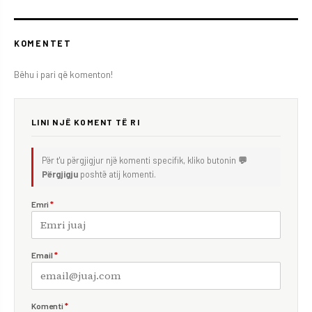
KOMENTET
Bëhu i pari që komenton!
LINI NJË KOMENT TË RI
Për t'u përgjigjur një komenti specifik, kliko butonin
💬
Përgjigju
poshtë atij komenti.
Emri
*
Email
*
Komenti
*