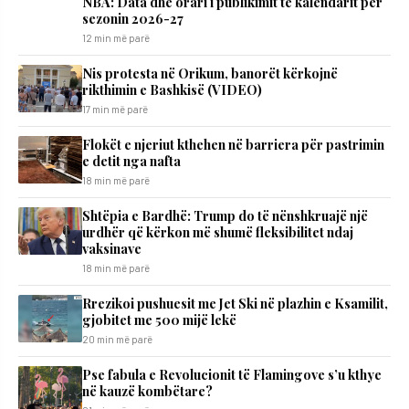
NBA: Data dhe orari i publikimit të kalendarit për
sezonin 2026-27
12 min më parë
Nis protesta në Orikum, banorët kërkojnë
rikthimin e Bashkisë (VIDEO)
17 min më parë
Flokët e njeriut kthehen në barriera për pastrimin
e detit nga nafta
18 min më parë
Shtëpia e Bardhë: Trump do të nënshkruajë një
urdhër që kërkon më shumë fleksibilitet ndaj
vaksinave
18 min më parë
Rrezikoi pushuesit me Jet Ski në plazhin e Ksamilit,
gjobitet me 500 mijë lekë
20 min më parë
Pse fabula e Revolucionit të Flamingove s’u kthye
në kauzë kombëtare?