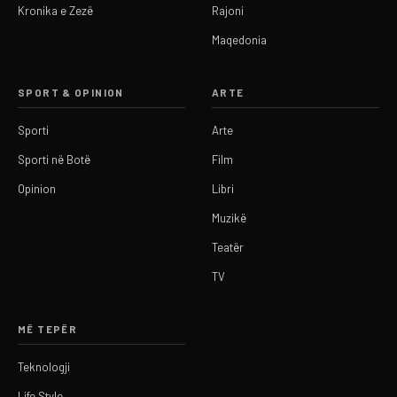
Kronika e Zezë
Rajoni
Maqedonia
SPORT & OPINION
ARTE
Sporti
Arte
Sporti në Botë
Film
Opinion
Libri
Muzikë
Teatër
TV
MË TEPËR
Teknologji
Life Style