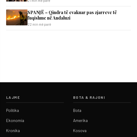
21 min më parë
SPANJË – Qindra të evakuar pas zjarreve të
fuqishme në Andaluzi
22 min më parë
LAJME
BOTA & RAJONI
Politika
Bota
Ekonomia
Amerika
Kronika
Kosova