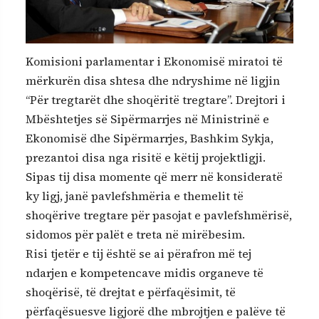
Komisioni parlamentar i Ekonomisë miratoi të
mërkurën disa shtesa dhe ndryshime në ligjin
“Për tregtarët dhe shoqëritë tregtare”. Drejtori i
Mbështetjes së Sipërmarrjes në Ministrinë e
Ekonomisë dhe Sipërmarrjes, Bashkim Sykja,
prezantoi disa nga risitë e këtij projektligji.
Sipas tij disa momente që merr në konsideratë
ky ligj, janë pavlefshmëria e themelit të
shoqërive tregtare për pasojat e pavlefshmërisë,
sidomos për palët e treta në mirëbesim.
Risi tjetër e tij është se ai përafron më tej
ndarjen e kompetencave midis organeve të
shoqërisë, të drejtat e përfaqësimit, të
përfaqësuesve ligjorë dhe mbrojtjen e palëve të