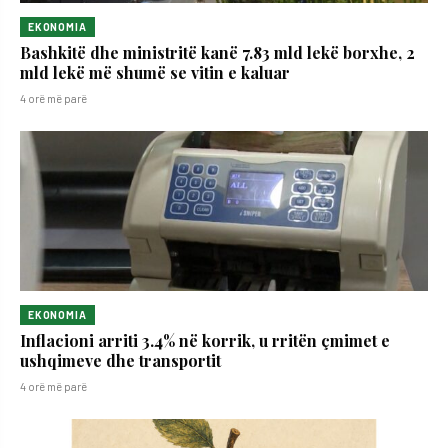
EKONOMIA
Bashkitë dhe ministritë kanë 7.83 mld lekë borxhe, 2
mld lekë më shumë se vitin e kaluar
4 orë më parë
EKONOMIA
Inflacioni arriti 3.4% në korrik, u rritën çmimet e
ushqimeve dhe transportit
4 orë më parë