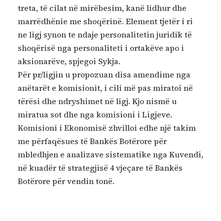
treta, të cilat në mirëbesim, kanë lidhur dhe
marrëdhënie me shoqërinë. Element tjetër i ri
ne ligj synon te ndaje personalitetin juridik të
shoqërisë nga personaliteti i ortakëve apo i
aksionarëve, spjegoi Sykja.
Për pr/ligjin u propozuan disa amendime nga
anëtarët e komisionit, i cili më pas miratoi në
tërësi dhe ndryshimet në ligj. Kjo nismë u
miratua sot dhe nga komisioni i Ligjeve.
Komisioni i Ekonomisë zhvilloi edhe një takim
me përfaqësues të Bankës Botërore për
mbledhjen e analizave sistematike nga Kuvendi,
në kuadër të strategjisë 4 vjeçare të Bankës
Botërore për vendin tonë.