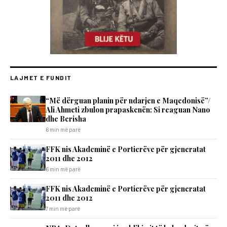
LAJMET E FUNDIT
“Më dërguan planin për ndarjen e Maqedonisë”/
Ali Ahmeti zbulon prapaskenën: Si reaguan Nano
dhe Berisha
6 min më parë
FFK nis Akademinë e Portierëve për gjeneratat
2011 dhe 2012
6 min më parë
FFK nis Akademinë e Portierëve për gjeneratat
2011 dhe 2012
7 min më parë