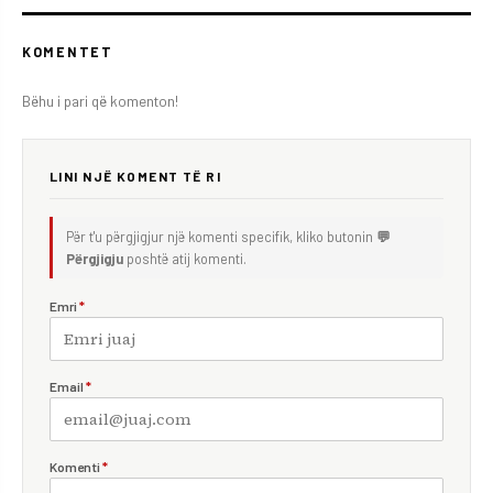
KOMENTET
Bëhu i pari që komenton!
LINI NJË KOMENT TË RI
Për t'u përgjigjur një komenti specifik, kliko butonin
💬
Përgjigju
poshtë atij komenti.
Emri
*
Email
*
Komenti
*