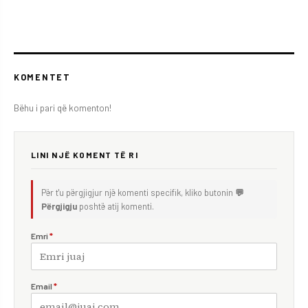
KOMENTET
Bëhu i pari që komenton!
LINI NJË KOMENT TË RI
Për t'u përgjigjur një komenti specifik, kliko butonin
💬
Përgjigju
poshtë atij komenti.
Emri
*
Email
*