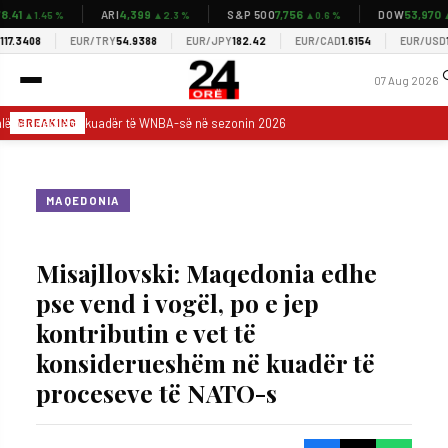
.41
4,399
7,756
53,970
ARI
S&P 500
DOW
▲1.45 %
▲2.3 %
▲0.6 %
▲0
7.3408
EUR/TRY
54.9388
EUR/JPY
182.42
EUR/CAD
1.6154
EUR/USD
1.1
07 Aug 2026
alë për secilën skuadër të WNBA-së në sezonin 2026
Një marrëveshje sig
BREAKING
MAQEDONIA
Misajllovski: Maqedonia edhe
pse vend i vogël, po e jep
kontributin e vet të
konsiderueshëm në kuadër të
proceseve të NATO-s