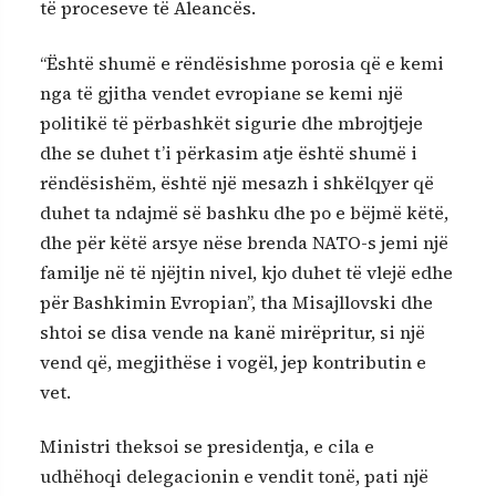
të proceseve të Aleancës.
“Është shumë e rëndësishme porosia që e kemi
nga të gjitha vendet evropiane se kemi një
politikë të përbashkët sigurie dhe mbrojtjeje
dhe se duhet t’i përkasim atje është shumë i
rëndësishëm, është një mesazh i shkëlqyer që
duhet ta ndajmë së bashku dhe po e bëjmë këtë,
dhe për këtë arsye nëse brenda NATO-s jemi një
familje në të njëjtin nivel, kjo duhet të vlejë edhe
për Bashkimin Evropian”, tha Misajllovski dhe
shtoi se disa vende na kanë mirëpritur, si një
vend që, megjithëse i vogël, jep kontributin e
vet.
Ministri theksoi se presidentja, e cila e
udhëhoqi delegacionin e vendit tonë, pati një