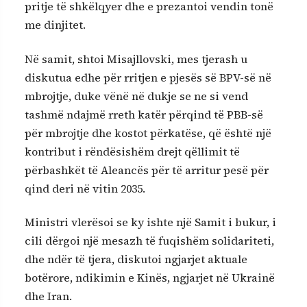
pritje të shkëlqyer dhe e prezantoi vendin tonë
me dinjitet.
Në samit, shtoi Misajllovski, mes tjerash u
diskutua edhe për rritjen e pjesës së BPV-së në
mbrojtje, duke vënë në dukje se ne si vend
tashmë ndajmë rreth katër përqind të PBB-së
për mbrojtje dhe kostot përkatëse, që është një
kontribut i rëndësishëm drejt qëllimit të
përbashkët të Aleancës për të arritur pesë për
qind deri në vitin 2035.
Ministri vlerësoi se ky ishte një Samit i bukur, i
cili dërgoi një mesazh të fuqishëm solidariteti,
dhe ndër të tjera, diskutoi ngjarjet aktuale
botërore, ndikimin e Kinës, ngjarjet në Ukrainë
dhe Iran.