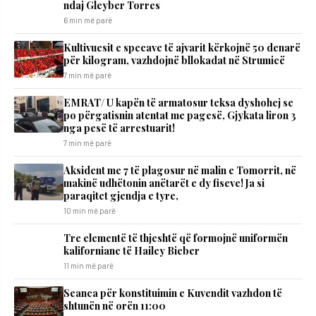
ndaj Gleyber Torres
6 min më parë
Kultivuesit e specave të ajvarit kërkojnë 50 denarë
për kilogram, vazhdojnë bllokadat në Strumicë
7 min më parë
EMRAT/ U kapën të armatosur teksa dyshohej se
po përgatisnin atentat me pagesë, Gjykata liron 3
nga pesë të arrestuarit!
7 min më parë
Aksident me 7 të plagosur në malin e Tomorrit, në
makinë udhëtonin anëtarët e dy fiseve! Ja si
paraqitet gjendja e tyre,
10 min më parë
Tre elementë të thjeshtë që formojnë uniformën
kaliforniane të Hailey Bieber
11 min më parë
Seanca për konstituimin e Kuvendit vazhdon të
shtunën në orën 11:00