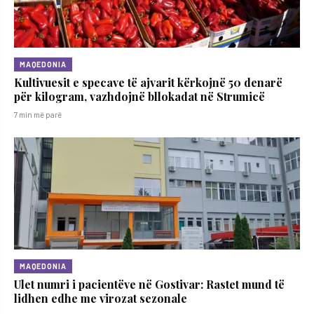
MAQEDONIA
Kultivuesit e specave të ajvarit kërkojnë 50 denarë
për kilogram, vazhdojnë bllokadat në Strumicë
7 min më parë
MAQEDONIA
Ulet numri i pacientëve në Gostivar: Rastet mund të
lidhen edhe me virozat sezonale