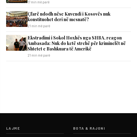
17 min më parë
Çfarë ndodh nëse Kuvendi i Kosovës nuk
konstituohet deri në mesnatë?
21 min më parë
Ekstradimi i Sokol Hoxhës nga SHBA, reagon
Ambasada: Nuk do ketë strehë për kriminelët në
Shtetet e Bashkuara të Amerikë
21 min më parë
LAJME
BOTA & RAJONI