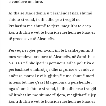
e vendeve anëtare.
Ai tha se Maqedonia u përshëndet nga shumë
shtete si vend, i cili edhe pse i vogël në
krahasim me shumë të tjera, megjithatë e jep
kontributin e vet të konsiderueshëm në kuadër
të proceseve të Aleancës.
Përveç nevojës për avancim të bashkëpunimit
mes vendeve-anëtare të Aleancës, në Samitin e
NATO-s në Shqipëri u potencua edhe politika e
përbashkët e mbrotjejs dhe sigurisë e vendeve
anëtare, porosi e cila gjithnjë e më shumë mori
intensitet, me ç’rast Maqedonia u përshëndet
nga shumë shtete si vend, i cili edhe pse i vogël
në krahasim me shumë të tjera, megjithatë e jep
kontributin e vet të konsiderueshëm në kuadër