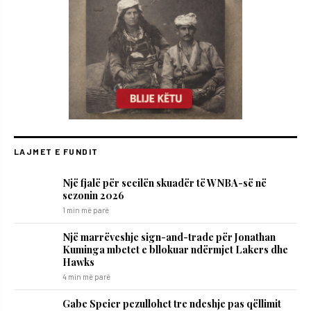
LAJMET E FUNDIT
Një fjalë për secilën skuadër të WNBA-së në
sezonin 2026
1 min më parë
Një marrëveshje sign-and-trade për Jonathan
Kuminga mbetet e bllokuar ndërmjet Lakers dhe
Hawks
4 min më parë
Gabe Speier pezullohet tre ndeshje pas qëllimit