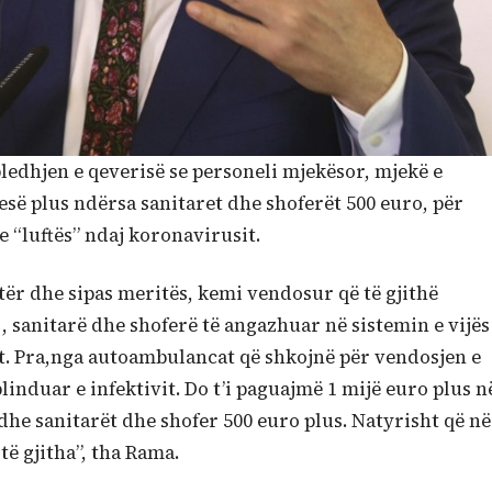
edhjen e qeverisë se personeli mjekësor, mjekë e
esë plus ndërsa sanitaret dhe shoferët 500 euro, për
e “luftës” ndaj koronavirusit.
etër dhe sipas meritës, kemi vendosur që të gjithë
, sanitarë dhe shoferë të angazhuar në sistemin e vijës
sit. Pra,nga autoambulancat që shkojnë për vendosjen e
induar e infektivit. Do t’i paguajmë 1 mijë euro plus n
he sanitarët dhe shofer 500 euro plus. Natyrisht që në
ë gjitha”, tha Rama.