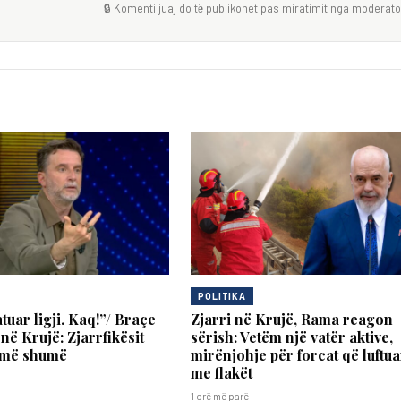
🔒 Komenti juaj do të publikohet pas miratimit nga moderator
POLITIKA
tuar ligji. Kaq!”/ Braçe
Zjarri në Krujë, Rama reagon
 në Krujë: Zjarrfikësit
sërish: Vetëm një vatër aktive,
 më shumë
mirënjohje për forcat që luftu
me flakët
1 orë më parë