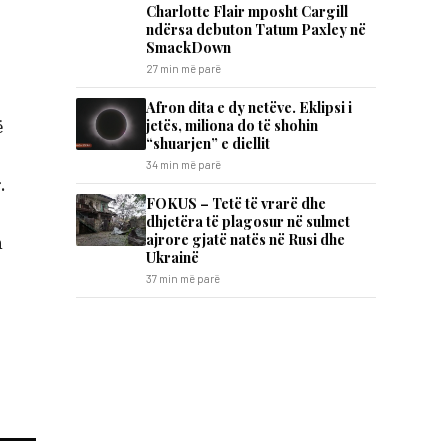
Charlotte Flair mposht Cargill
ndërsa debuton Tatum Paxley në
SmackDown
27 min më parë
Afron dita e dy netëve. Eklipsi i
jetës, miliona do të shohin
ë
“shuarjen” e diellit
34 min më parë
.
FOKUS – Tetë të vrarë dhe
dhjetëra të plagosur në sulmet
ajrore gjatë natës në Rusi dhe
n
Ukrainë
37 min më parë