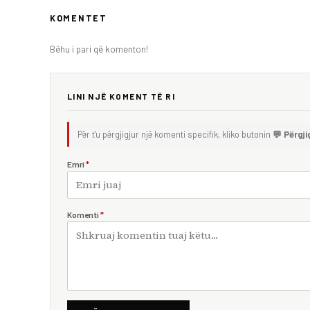
KOMENTET
Bëhu i pari që komenton!
LINI NJË KOMENT TË RI
Për t'u përgjigjur një komenti specifik, kliko butonin
💬 Përgji
Emri
*
Komenti
*