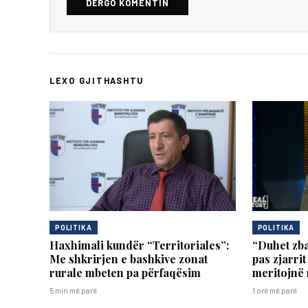
DËRGO KOMENTIN
LEXO GJITHASHTU
POLITIKA
POLITIKA
Haxhimali kundër “Territoriales”:
“Duhet zba
Me shkrirjen e bashkive zonat
pas zjarrit
rurale mbeten pa përfaqësim
meritojnë
5 min më parë
1 orë më parë