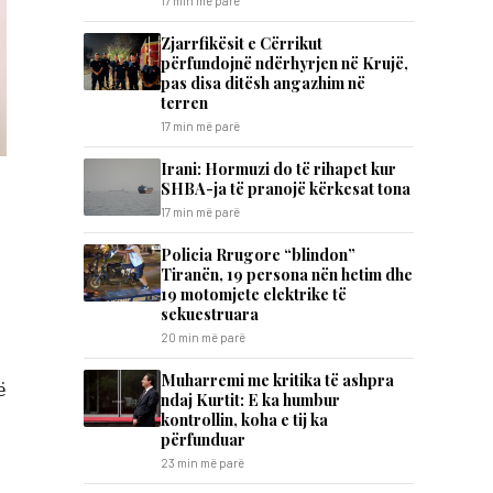
17 min më parë
Zjarrfikësit e Cërrikut
përfundojnë ndërhyrjen në Krujë,
pas disa ditësh angazhim në
terren
17 min më parë
Irani: Hormuzi do të rihapet kur
SHBA-ja të pranojë kërkesat tona
17 min më parë
Policia Rrugore “blindon”
Tiranën, 19 persona nën hetim dhe
19 motomjete elektrike të
sekuestruara
20 min më parë
Muharremi me kritika të ashpra
ë
ndaj Kurtit: E ka humbur
kontrollin, koha e tij ka
përfunduar
23 min më parë