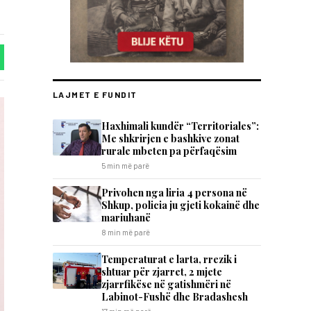
LAJMET E FUNDIT
Haxhimali kundër “Territoriales”:
Me shkrirjen e bashkive zonat
rurale mbeten pa përfaqësim
5 min më parë
Privohen nga liria 4 persona në
Shkup, policia ju gjeti kokainë dhe
mariuhanë
8 min më parë
Temperaturat e larta, rrezik i
shtuar për zjarret, 2 mjete
zjarrfikëse në gatishmëri në
Labinot-Fushë dhe Bradashesh