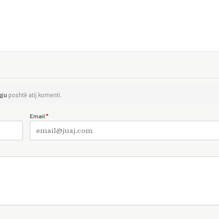
gju
poshtë atij komenti.
Email
*