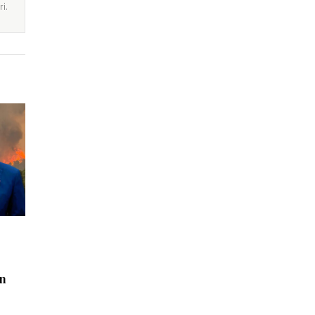
i.
an