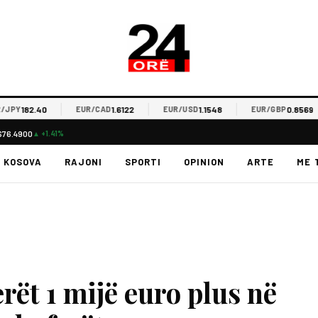
182.40
1.6122
1.1548
0.8569
Y
EUR/CAD
EUR/USD
EUR/GBP
$76.4900
▲ +1.41%
KOSOVA
RAJONI
SPORTI
OPINION
ARTE
ME 
rët 1 mijë euro plus në