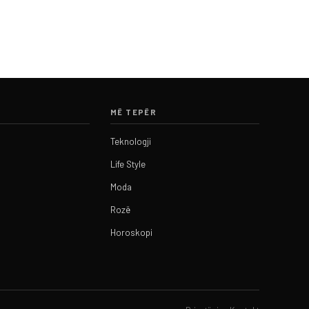
MË TEPËR
Teknologji
Life Style
Moda
Rozë
Horoskopi