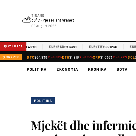
TIRANË
⛅
38°C · Pjesërisht vranët
09 August 2026
💱 VALUTAT
61.4970
117.3391
55.1236
EUR/MKD
EUR/RSD
EUR/TRY
EUR/JP
BTC
$64,938
ETH
$1,918
XRP
$1.0363
SOL
₿ CRYPTO
▼ -0.08%
▼ -0.15%
▼ -0.22%
POLITIKA
EKONOMIA
KRONIKA
BOTA
POLITIKA
Mjekët dhe infermie