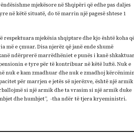
e rëndësishme mjekësore në Shqipëri që edhe pas daljes
yre në këtë situatë, do të marrin një pagesë shtese 1
 të respektuara mjekësia shqiptare dhe kjo është koha q
ria më e çmuar. Disa njerëz që janë ende shumë
 kanë ndërprerë marrëdhëniet e punës i kanë shkaktuar
ensionin e tyre për të kontribuar në këtë luftë. Nuk e
. Unë nuk e kam zmadhuar dhe nuk e zmadhoj kërcënimi
pacitet për marrjen e jetës së njerëzve, është një armik
rballojmë si një armik dhe ta vrasim si një armik duke
mbjet dhe humbjet”, -tha ndër të tjera kryeministri.