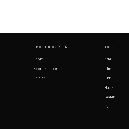
SPORT & OPINION
ARTE
Sporti
Arte
Sporti në Botë
Film
Opinion
Libri
Muzikë
Teatër
TV