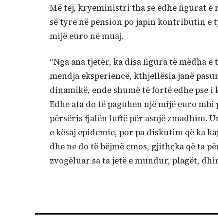
Më tej, kryeministri tha se edhe figurat 
së tyre në pension po japin kontributin e t
mijë euro në muaj.
“Nga ana tjetër, ka disa figura të mëdha e
mendja eksperiencë, kthjellësia janë pasu
dinamikë, ende shumë të fortë edhe pse i
Edhe ata do të paguhen një mijë euro mbi p
përsëris fjalën luftë për asnjë zmadhim
e kësaj epidemie, por pa diskutim që ka ka
dhe ne do të bëjmë çmos, gjithçka që ta pë
zvogëluar sa ta jetë e mundur, plagët, dhi