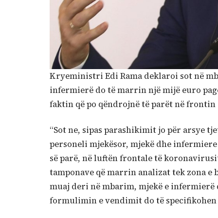
Kryeministri Edi Rama deklaroi sot në mbl
infermierë do të marrin një mijë euro pag
faktin që po qëndrojnë të parët në frontin 
“Sot ne, sipas parashikimit jo për arsye tj
personeli mjekësor, mjekë dhe infermiere 
së parë, në luftën frontale të koronaviru
tamponave që marrin analizat tek zona e bl
muaj deri në mbarim, mjekë e infermierë d
formulimin e vendimit do të specifikohen t