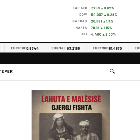
7,758
S&P 500
▲0.62%
54,037
DOW
▲0.28%
26,691
NASDAQ
▲1.3%
78.18
NAFTA
▲1.15%
4,400
ARI
▲2.33%
0.9344
93.2155
61.4970
EUR/CHF
EUR/ALL
EUR/MKD
EUR/R
🔍
TEPER