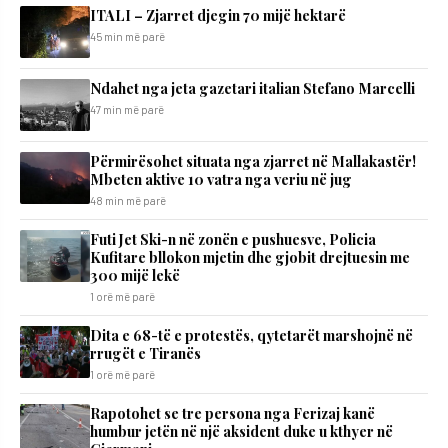
ITALI – Zjarret djegin 70 mijë hektarë
45 min më parë
Ndahet nga jeta gazetari italian Stefano Marcelli
47 min më parë
Përmirësohet situata nga zjarret në Mallakastër!
Mbeten aktive 10 vatra nga veriu në jug
48 min më parë
Futi Jet Ski-n në zonën e pushuesve, Policia
Kufitare bllokon mjetin dhe gjobit drejtuesin me
300 mijë lekë
1 orë më parë
Dita e 68-të e protestës, qytetarët marshojnë në
rrugët e Tiranës
1 orë më parë
Rapotohet se tre persona nga Ferizaj kanë
humbur jetën në një aksident duke u kthyer në