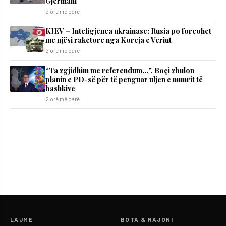
Gjermani
2 orë më parë
KIEV – Inteligjenca ukrainase: Rusia po forcohet
me njësi raketore nga Koreja e Veriut
2 orë më parë
“Ta zgjidhim me referendum…”, Boçi zbulon
planin e PD-së për të penguar uljen e numrit të
bashkive
2 orë më parë
LAJME
BOTA & RAJONI