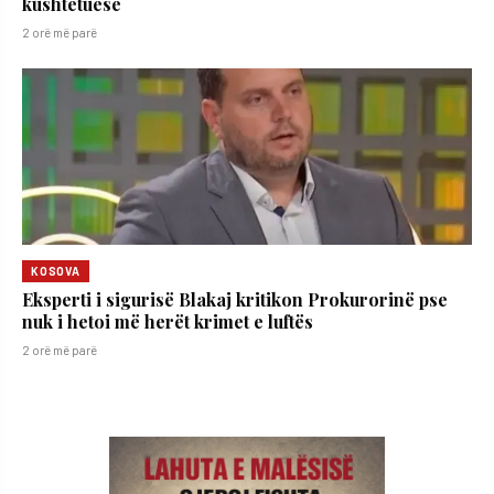
kushtetuese
2 orë më parë
KOSOVA
Eksperti i sigurisë Blakaj kritikon Prokurorinë pse
nuk i hetoi më herët krimet e luftës
2 orë më parë