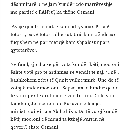
dëshmitarë. Unë jam kundër çdo marrëveshje
me partitë e PAN’it”, ka thënë Osmani.
“Asnjë qëndrim nuk e kam ndryshuar. Para 6
tetorit, pas 6 tetorit dhe sot. Unë kam qëndruar
fuqishëm në parimet që kam shpalosur para
qytetarëve”.
Në fund, ajo tha se për vota kundër këtij mocioni
është votë pro të ardhmes së vendit të saj. “Unë i
bashkohem zërit të Qunit vullnetmirë. Unë do të
votoj kundër mocionit. Sepse jam e bindur që do
të votoj për të ardhmen e vendit tim. Do të votoj
kundër çdo mocioni që Kosovën e len pa
ministra si Vitia e Abdixhiku. Do të votoj kundër
këtij mocioni që mund ta kthejë PAN’in në
qeveri”, shtoi Osmani.