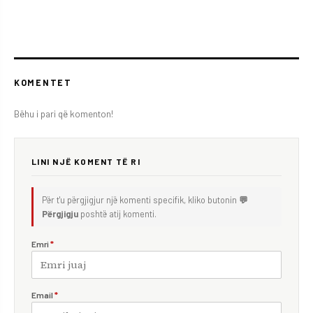
KOMENTET
Bëhu i pari që komenton!
LINI NJË KOMENT TË RI
Për t'u përgjigjur një komenti specifik, kliko butonin
💬
Përgjigju
poshtë atij komenti.
Emri
*
Email
*