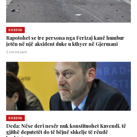
KOSOVA
Rapotohet se tre persona nga Ferizaj kanë humbur
jetën në një aksident duke u kthyer në Gjermani
2 orë më parë
KOSOVA
Deda: Nëse deri nesër nuk konstituohet Kuvendi, të
gjithë deputetët do të bëjnë shkelje të rëndë