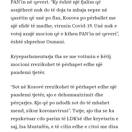
PAN’in në qeveri. “Ky është një fjalim që
asnjëherë nuk do të doja ta mbaja sepse në
qasëtin që unë po flas, Kosova po përballet me
një sfidë të madhe, virusin Covid-19. Unë nuk e
votoj asnjë mocion që e kthen PAN’in në qeveri”,
është shprehur Osmani.
Kryeparlamentarja tha se me votimin e këtij
mocioni rrezikohet të përhapet edhe një
pandemi tjetër.
“Sot në Kosovë rrezikohet të përhapet edhe një
pandemi tjetër, ajo e dehumanizimit dhe
përçarjes. Kjo që po ndodh sot do të mbahet
mend, sikur koronavirusi”. Tutje, ajo tha se ka
repsketuar cdo parim të LDK’së dhe kryetarin e
saj, Isa Mustafën, e të cilin edhe e citoi me disa