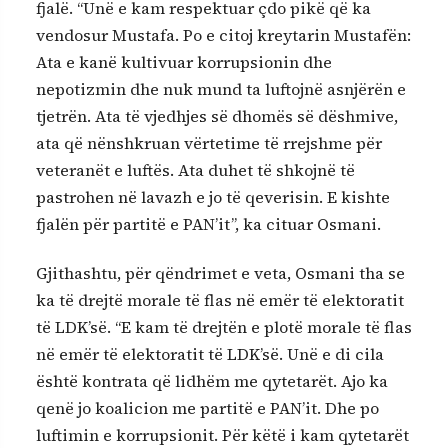
fjalë. “Unë e kam respektuar çdo pikë që ka
vendosur Mustafa. Po e citoj kreytarin Mustafën:
Ata e kanë kultivuar korrupsionin dhe
nepotizmin dhe nuk mund ta luftojnë asnjërën e
tjetrën. Ata të vjedhjes së dhomës së dëshmive,
ata që nënshkruan vërtetime të rrejshme për
veteranët e luftës. Ata duhet të shkojnë të
pastrohen në lavazh e jo të qeverisin. E kishte
fjalën për partitë e PAN’it”, ka cituar Osmani.
Gjithashtu, për qëndrimet e veta, Osmani tha se
ka të drejtë morale të flas në emër të elektoratit
të LDK’së. “E kam të drejtën e plotë morale të flas
në emër të elektoratit të LDK’së. Unë e di cila
është kontrata që lidhëm me qytetarët. Ajo ka
qenë jo koalicion me partitë e PAN’it. Dhe po
luftimin e korrupsionit. Për këtë i kam qytetarët