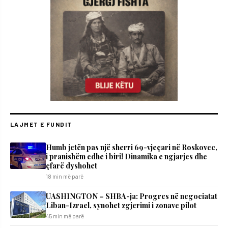
LAJMET E FUNDIT
Humb jetën pas një sherri 69-vjeçari në Roskovec,
i pranishëm edhe i biri! Dinamika e ngjarjes dhe
çfarë dyshohet
18 min më parë
UASHINGTON – SHBA-ja: Progres në negociatat
Liban-Izrael, synohet zgjerimi i zonave pilot
45 min më parë