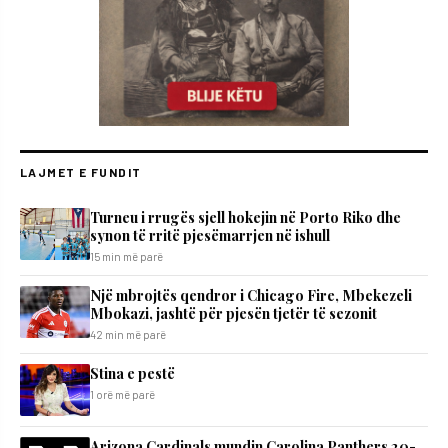
LAJMET E FUNDIT
Turneu i rrugës sjell hokejin në Porto Riko dhe
synon të rritë pjesëmarrjen në ishull
15 min më parë
Një mbrojtës qendror i Chicago Fire, Mbekezeli
Mbokazi, jashtë për pjesën tjetër të sezonit
42 min më parë
Stina e pestë
1 orë më parë
Arizona Cardinals mundin Carolina Panthers 20-