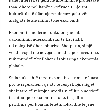
kanë interesa të tjera në mbulimin e protestave
tona, dhe jo pelikanët e Zvërnecit. Kjo anti-
kulturë do të dëmtojë rëndë perspektivën
afatgjatë të zhvillimit tonë ekonomik.
Ekonomitë moderne funksionojnë mbi
qarkullimin ndërkombëtar të kapitalit,
teknologjisë dhe njohurive. Shqipëria, si një
vend i vogël me nevoja të mëdha për investime,
nuk mund të zhvillohet e izoluar nga ekonomia
globale.
Sfida nuk është të refuzojmë investimet e huaja,
por të sigurohemi që ato të respektojnë ligjet
shqiptare, të mbrojnë mjedisin, të krijojnë vlerë
të shtuar për ekonominë tonë, të sjellin
përfitime për komunitetetin lokal dhe të jenë