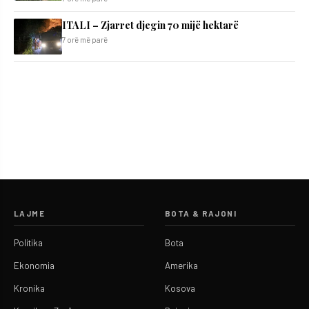
ITALI – Zjarret djegin 70 mijë hektarë
7 orë më parë
LAJME
BOTA & RAJONI
Politika
Bota
Ekonomia
Amerika
Kronika
Kosova