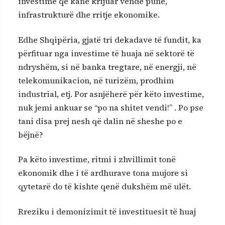
investime që kanë krijuar vende pune,
infrastrukturë dhe rritje ekonomike.
Edhe Shqipëria, gjatë tri dekadave të fundit, ka
përfituar nga investime të huaja në sektorë të
ndryshëm, si në banka tregtare, në energji, në
telekomunikacion, në turizëm, prodhim
industrial, etj. Por asnjëherë për këto investime,
nuk jemi ankuar se “po na shitet vendi!” . Po pse
tani disa prej nesh që dalin në sheshe po e
bëjnë?
Pa këto investime, ritmi i zhvillimit tonë
ekonomik dhe i të ardhurave tona mujore si
qytetarë do të kishte qenë dukshëm më ulët.
Rreziku i demonizimit të investituesit të huaj