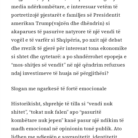
media ndërkombëtare, e interesuar vetëm të
portretizojë pjestarët e familjes së Presidentit
amerikan Trump(vajzën dhe dhëndrin) si
akaparues të pasurive natyrore të një vendi të
vogël e të varfër si Shqipëria, po nxit një debat
dhe rrezik të gjerë për interesat tona ekonomike
si shtet dhe qytetarë: a po shndërrohet epopeja e
“mos-shitjes së vendit” në një qëndrim refuzues
ndaj investimeve të huaja në përgjithësi?
Slogan me ngarkesë të fortë emocionale
Historikisht, shprehje të tilla si “vendi nuk
shitet”, “tokat nuk falen” apo “pasuritë
kombëtare nuk jepen” kanë pasur një ndikim të
madh emocional në opinionin tonë publik. Ato
lidhen me ndjenjën e sovranitetit, identitetit