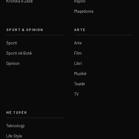
Kronika e Zezë
Rajoni
Maqedonia
SPORT & OPINION
ARTE
Sporti
Arte
Sporti në Botë
Film
Opinion
Libri
Muzikë
Teatër
TV
MË TEPËR
Teknologji
Life Style