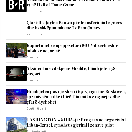
17 në Hall of Fame Game
1 orë më parë
Çfarë tha Jaylen Brown për transferimin te 76ers
dhe bashkëpunimin me LeBron James
2 orë më parë
Raportohet se një pjesëtar i MUP-it serb është
ndaluar në Jarinë
3 orë më parë
Aksident me vdekje në Mirditë, humb jetën 38-
vjeçari
5 orë më parë
Humb jetën pas një sherri 69-vjeçari në Roskovec,
i pranishëm edhe i biri! Dinamika e ngjarjes dhe
çfarë dyshohet
6 orë më parë
UASHINGTON – SHBA-ja: Progres në negociatat
Liban-Izrael, synohet zgjerimi i zonave pilot
7 orë më parë