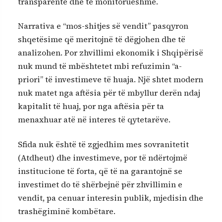
transparente dhe të monitorueshme.
Narrativa e “mos-shitjes së vendit” pasqyron
shqetësime që meritojnë të dëgjohen dhe të
analizohen. Por zhvillimi ekonomik i Shqipërisë
nuk mund të mbështetet mbi refuzimin “a-
priori” të investimeve të huaja. Një shtet modern
nuk matet nga aftësia për të mbyllur derën ndaj
kapitalit të huaj, por nga aftësia për ta
menaxhuar atë në interes të qytetarëve.
Sfida nuk është të zgjedhim mes sovranitetit
(Atdheut) dhe investimeve, por të ndërtojmë
institucione të forta, që të na garantojnë se
investimet do të shërbejnë për zhvillimin e
vendit, pa cenuar interesin publik, mjedisin dhe
trashëgiminë kombëtare.