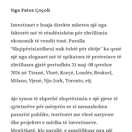
Nga Fatos Çoçoli
Investimet e huaja direkte mbeten një nga
faktorët më të rëndësishëm për zhvillimin
ekonomik të vendit tonë. Parulla
“Shqipëria(atdheu) nuk është për shitje” ka qenë
një nga sloganet më të spikatura të protestave të
zhvilluara gjatë periudhës 31 maj–08 qershor
2026 në Tiranë, Vlorë, Korçë, Londër, Bruksel,
Milano, Vjenë, Nju-Jork, Toronto, etj.
Ajo synon të shprehë shqetësimin e një pjese të
qytetarëve për mënyrën se si menaxhohen
pasuritë publike, territoret me vlerë natyrore
dhe projektet e mëdha të investimeve.
Megjithatë, kjo parullë, e amplifikuar nga një