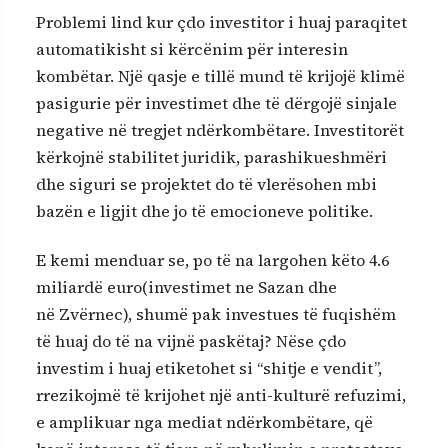
Problemi lind kur çdo investitor i huaj paraqitet
automatikisht si kërcënim për interesin
kombëtar. Një qasje e tillë mund të krijojë klimë
pasigurie për investimet dhe të dërgojë sinjale
negative në tregjet ndërkombëtare. Investitorët
kërkojnë stabilitet juridik, parashikueshmëri
dhe siguri se projektet do të vlerësohen mbi
bazën e ligjit dhe jo të emocioneve politike.
E kemi menduar se, po të na largohen këto 4.6
miliardë euro(investimet ne Sazan dhe
në Zvërnec), shumë pak investues të fuqishëm
të huaj do të na vijnë paskëtaj? Nëse çdo
investim i huaj etiketohet si “shitje e vendit”,
rrezikojmë të krijohet një anti-kulturë refuzimi,
e amplikuar nga mediat ndërkombëtare, që