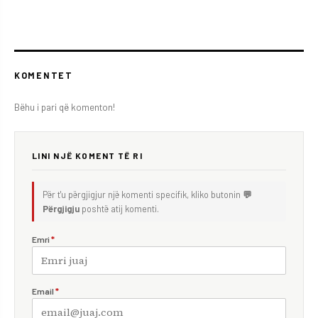
KOMENTET
Bëhu i pari që komenton!
LINI NJË KOMENT TË RI
Për t'u përgjigjur një komenti specifik, kliko butonin
💬
Përgjigju
poshtë atij komenti.
Emri
*
Email
*