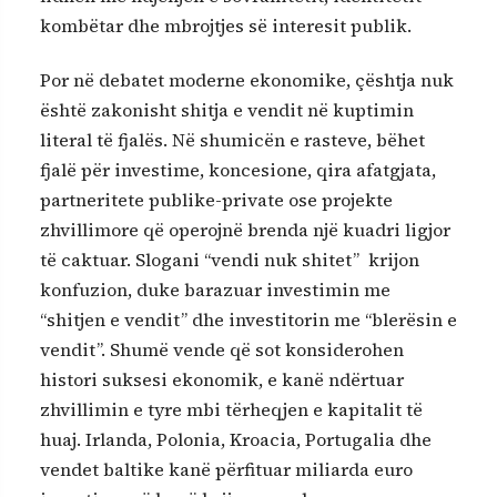
kombëtar dhe mbrojtjes së interesit publik.
Por në debatet moderne ekonomike, çështja nuk
është zakonisht shitja e vendit në kuptimin
literal të fjalës. Në shumicën e rasteve, bëhet
fjalë për investime, koncesione, qira afatgjata,
partneritete publike-private ose projekte
zhvillimore që operojnë brenda një kuadri ligjor
të caktuar. Slogani “vendi nuk shitet” krijon
konfuzion, duke barazuar investimin me
“shitjen e vendit” dhe investitorin me “blerësin e
vendit”. Shumë vende që sot konsiderohen
histori suksesi ekonomik, e kanë ndërtuar
zhvillimin e tyre mbi tërheqjen e kapitalit të
huaj. Irlanda, Polonia, Kroacia, Portugalia dhe
vendet baltike kanë përfituar miliarda euro