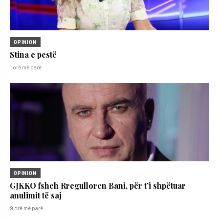
OPINION
Stina e pestë
1 orë më parë
OPINION
GJKKO fsheh Rregulloren Bani, për t’i shpëtuar
anulimit të saj
9 orë më parë