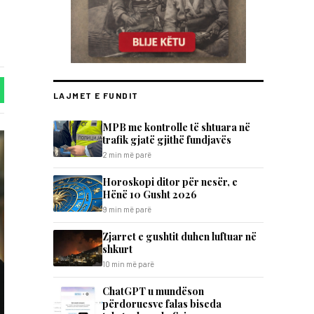
LAJMET E FUNDIT
MPB me kontrolle të shtuara në
trafik gjatë gjithë fundjavës
2 min më parë
Horoskopi ditor për nesër, e
Hënë 10 Gusht 2026
9 min më parë
Zjarret e gushtit duhen luftuar në
shkurt
10 min më parë
ChatGPT u mundëson
përdoruesve falas biseda