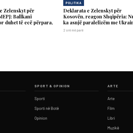
POLITIKA
e Zelenskyt për
Deklarata e Zelenskyt për
MEPJ: Ballkani
Kosovën, reagon Shqipëria: N
 duhet të ecë përpara,
ka asnjë paralelizëm me Ukrai
2 orë më parë
SPORT & OPINION
ARTE
Sporti
Arte
Sporti në Botë
Film
Opinion
Libri
Muzikë