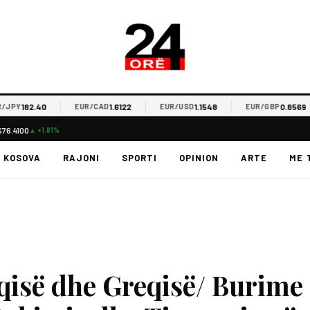
182.40
1.6122
1.1548
0.8569
Y
EUR/CAD
EUR/USD
EUR/GBP
$76.4100
▲ +1.81%
KOSOVA
RAJONI
SPORTI
OPINION
ARTE
ME 
qisë dhe Greqisë/ Burime