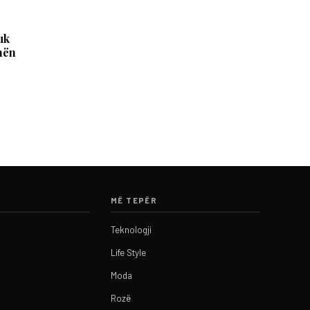
uk
nën
MË TEPËR
Teknologji
Life Style
Moda
Rozë