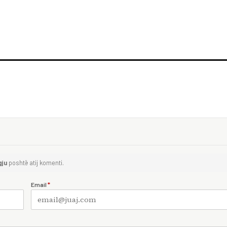
gju
poshtë atij komenti.
Email
*