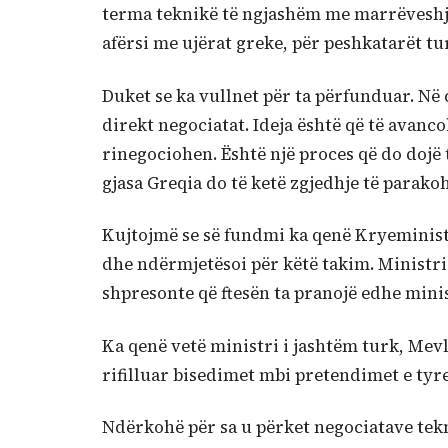
terma teknikë të ngjashëm me marrëveshjen
afërsi me ujërat greke, për peshkatarët tu
Duket se ka vullnet për ta përfunduar. Në 
direkt negociatat. Ideja është që të avan
rinegociohen. Është një proces që do dojë
gjasa Greqia do të ketë zgjedhje të parako
Kujtojmë se së fundmi ka qenë Kryeministri
dhe ndërmjetësoi për këtë takim. Ministri
shpresonte që ftesën ta pranojë edhe mini
Ka qenë vetë ministri i jashtëm turk, Mevl
rifilluar bisedimet mbi pretendimet e tyr
Ndërkohë për sa u përket negociatave tek