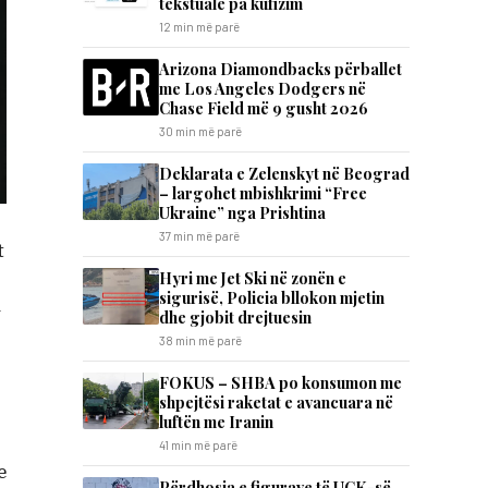
tekstuale pa kufizim
12 min më parë
Arizona Diamondbacks përballet
me Los Angeles Dodgers në
Chase Field më 9 gusht 2026
30 min më parë
Deklarata e Zelenskyt në Beograd
– largohet mbishkrimi “Free
Ukraine” nga Prishtina
37 min më parë
t
Hyri me Jet Ski në zonën e
sigurisë, Policia bllokon mjetin
y
dhe gjobit drejtuesin
38 min më parë
FOKUS – SHBA po konsumon me
shpejtësi raketat e avancuara në
luftën me Iranin
41 min më parë
e
Përdhosja e figurave të UÇK-së