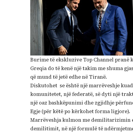
Burime të ekskluzive Top Channel pranë k
Greqia do të kenë një takim me shuma gjas
që mund të jetë edhe në Tiranë.
Diskutohet se është një marrëveshje kuadër.
komunitetet, një federatë, së dyti një trakt
një oaz bashkëpunimi dhe zgjidhje përfund
Egje (për këtë po kërkohet forma ligjore).
Marrëveshja kulmon me demilitarizimin e 
demilitimit, në një formulë të ndërmjetme