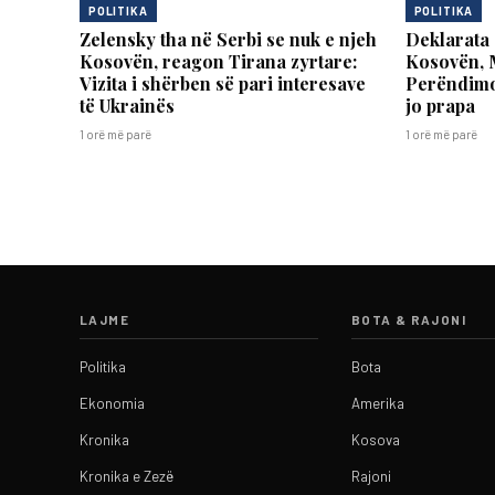
POLITIKA
POLITIKA
Zelensky tha në Serbi se nuk e njeh
Deklarata 
Kosovën, reagon Tirana zyrtare:
Kosovën, 
Vizita i shërben së pari interesave
Perëndimor
të Ukrainës
jo prapa
1 orë më parë
1 orë më parë
LAJME
BOTA & RAJONI
Politika
Bota
Ekonomia
Amerika
Kronika
Kosova
Kronika e Zezë
Rajoni