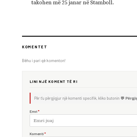
takohen më 25 janar në Stamboll.
KOMENTET
Bëhu i pari që komenton!
LINI NJË KOMENT TË RI
Për t'u përgjigjur një komenti specifik, kliko butonin
💬 Përgji
Emri
*
Komenti
*