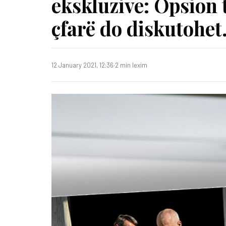
ekskluzive: Opsion 
çfarë do diskutohe
12 January 2021, 12:36
·
2 min lexim