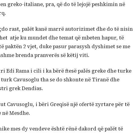
 greko-italiane, pra, që do të lejojë peshkimin në
rq.
çdo rast, palët kanë marrë autorizimet dhe do të nisin
cohet atje ku mundet dhe temat që mbeten hapur, të
 të paktën 2 vjet, duke pasur parasysh dyshimet se me
hshme brenda pranverës së këtij viti.
 Edi Rama i cili i ka bërë ftesë palës greke dhe turke
 turk Cavusoglu tha se do shkonte në Tiranë dhe
stri grek Dendias.
ut Cavusoglu, i bëri Greqisë një ofertë zyrtare për të
e në Mesdhe.
nike mes dy vendeve është rënë dakord që palët të