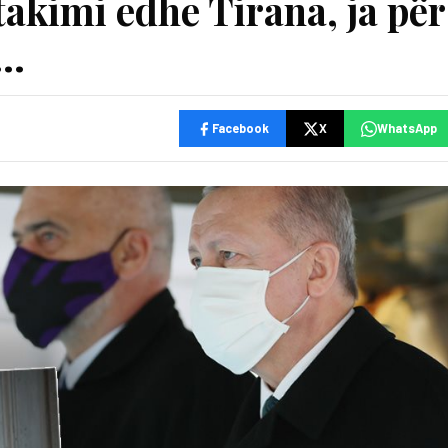
takimi edhe Tirana, ja për
t…
Facebook
X
WhatsApp