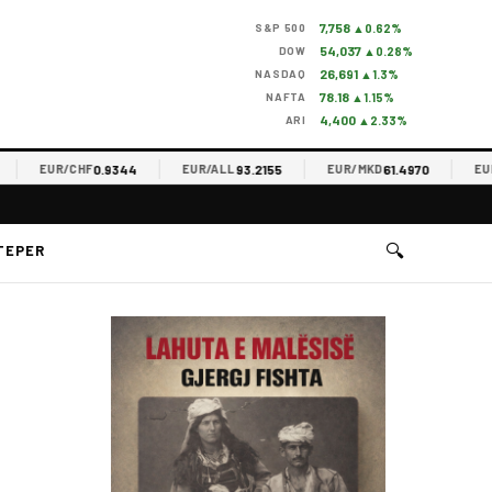
7,758
S&P 500
▲0.62%
54,037
DOW
▲0.28%
26,691
NASDAQ
▲1.3%
78.18
NAFTA
▲1.15%
4,400
ARI
▲2.33%
0.9344
93.2155
61.4970
EUR/CHF
EUR/ALL
EUR/MKD
EUR/R
🔍
TEPER