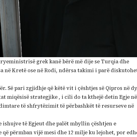
ryeministrisë grek kanë bërë më dije se Turqia dhe
a në Kretë ose në Rodi, ndërsa takimi i parë diskutohe
 Së pari zgjidhje që këtë vit i çështjes së Qipros në d
at miqësisë strategjike , i cili do ta kthejë detin Egje në
imtare të shfrytëzimit të përbashkët të resurseve në
ishujve të Egjeut dhe palët mbyllin çështjen e
 që përmban vijë mesi dhe 12 milje ku lejohet, por edh