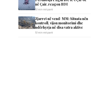
në Çair, reagon BDI
51 min më parë
Zjarret në vend/ MM: Situata nën
kontroll, vijon monitorimi dhe
ndërhyrja në disa vatra aktive
51 min më parë