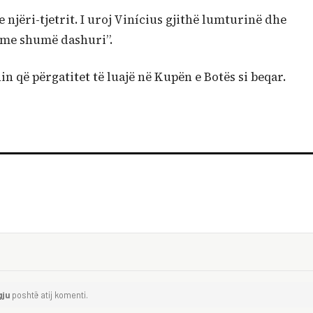
njëri-tjetrit. I uroj Vinícius gjithë lumturinë dhe
o me shumë dashuri”.
n që përgatitet të luajë në Kupën e Botës si beqar.
gju
poshtë atij komenti.