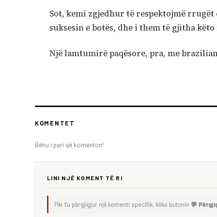
Sot, kemi zgjedhur të respektojmë rrugët e 
suksesin e botës, dhe i them të gjitha kët
Një lamtumirë paqësore, pra, me braziliani
KOMENTET
Bëhu i pari që komenton!
LINI NJË KOMENT TË RI
Për t'u përgjigjur një komenti specifik, kliko butonin
💬 Përgji