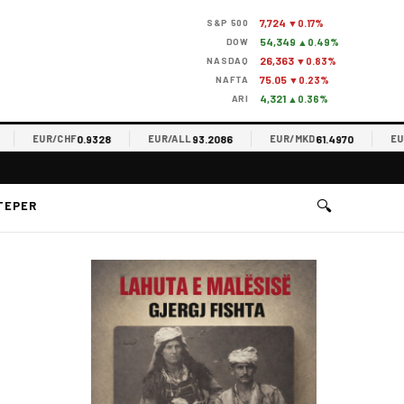
7,724
S&P 500
▼0.17%
54,349
DOW
▲0.49%
26,363
NASDAQ
▼0.83%
75.05
NAFTA
▼0.23%
4,321
ARI
▲0.36%
0.9328
93.2086
61.4970
EUR/CHF
EUR/ALL
EUR/MKD
EUR/R
🔍
TEPER