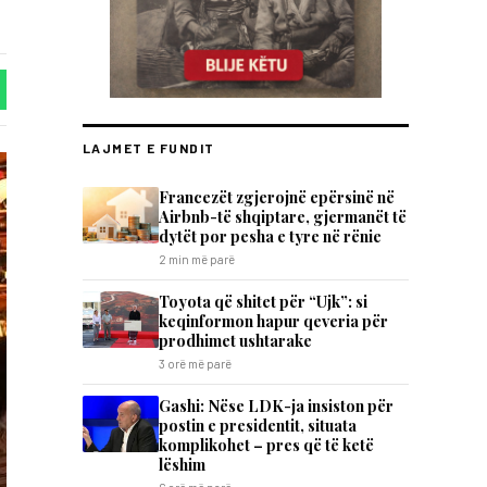
LAJMET E FUNDIT
Francezët zgjerojnë epërsinë në
Airbnb-të shqiptare, gjermanët të
dytët por pesha e tyre në rënie
2 min më parë
Toyota që shitet për “Ujk”: si
keqinformon hapur qeveria për
prodhimet ushtarake
3 orë më parë
Gashi: Nëse LDK-ja insiston për
postin e presidentit, situata
komplikohet – pres që të ketë
lëshim