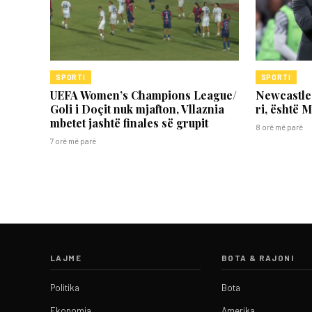
SPORTI
SPORTI
UEFA Women’s Champions League/
Newcastle 
Goli i Doçit nuk mjafton, Vllaznia
ri, është M
mbetet jashtë finales së grupit
8 orë më parë
7 orë më parë
LAJME
BOTA & RAJONI
Politika
Bota
Ekonomia
Amerika