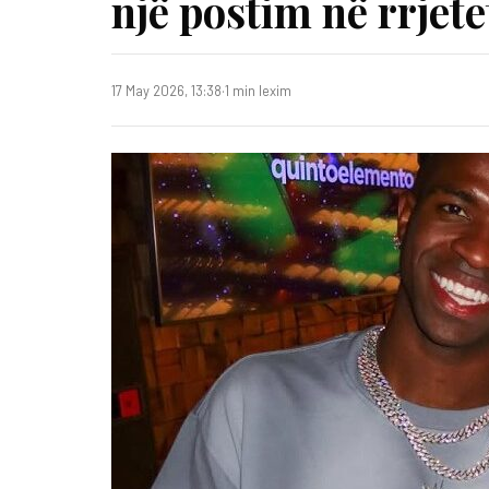
një postim në rrjete
17 May 2026, 13:38
·
1 min lexim