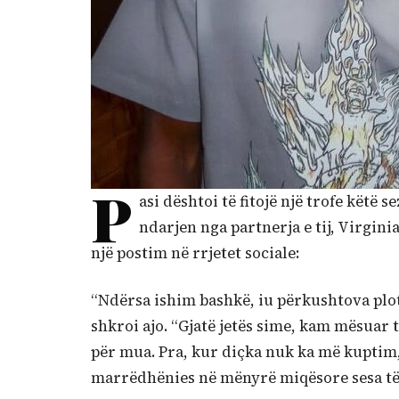
P
asi dështoi të fitojë një trofe këtë
ndarjen nga partnerja e tij, Virgin
një postim në rrjetet sociale:
“Ndërsa ishim bashkë, iu përkushtova plotë
shkroi ajo. “Gjatë jetës sime, kam mësuar
për mua. Pra, kur diçka nuk ka më kuptim,
marrëdhënies në mënyrë miqësore sesa të 