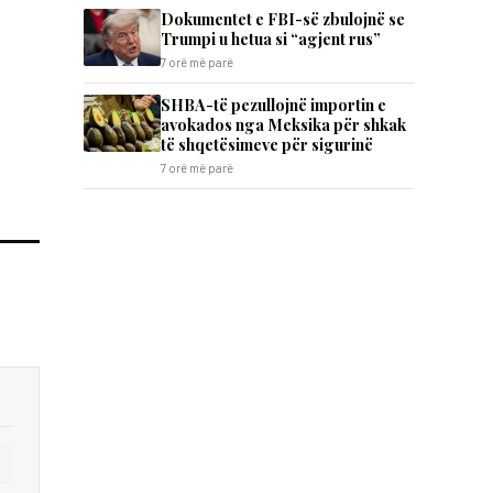
Dokumentet e FBI-së zbulojnë se
Trumpi u hetua si “agjent rus”
7 orë më parë
SHBA-të pezullojnë importin e
avokados nga Meksika për shkak
të shqetësimeve për sigurinë
7 orë më parë