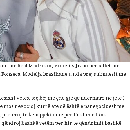
 sezon me Real Madridin, Vinicius Jr. po përballet me
ia Fonseca. Modelja braziliane u nda prej sulmuesit me
sisht vetes, siç bëj me çdo gjë që ndërmarr në jetë”,
 të mos negocioj kurrë atë që është e panegociueshme
 preferoj të kem pjekurinë për t’i dhënë fund
qëndroj bashkë vetëm për hir të qëndrimit bashkë.