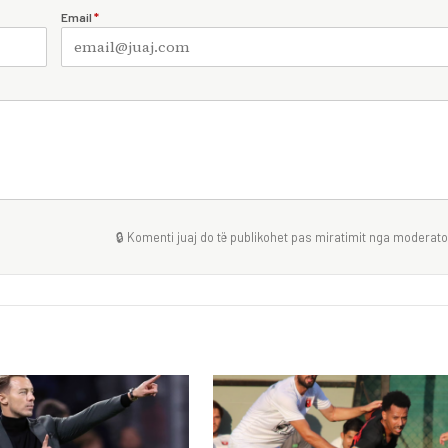
Email
*
🔒 Komenti juaj do të publikohet pas miratimit nga moderator