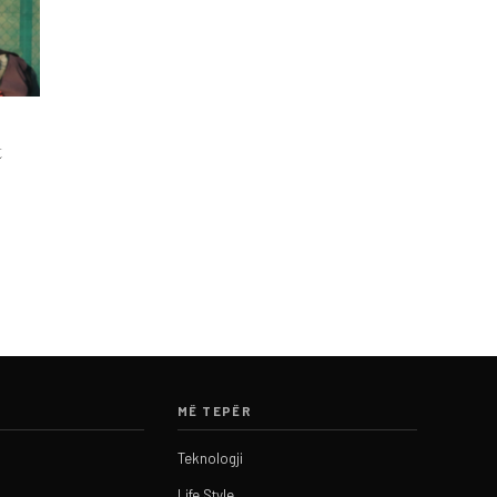
t
MË TEPËR
Teknologji
Life Style