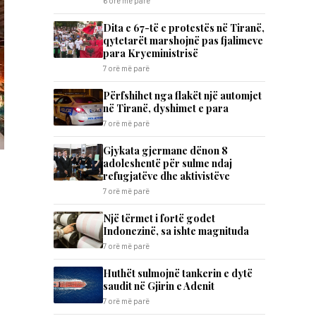
6 orë më parë
Dita e 67-të e protestës në Tiranë,
qytetarët marshojnë pas fjalimeve
para Kryeministrisë
7 orë më parë
Përfshihet nga flakët një automjet
në Tiranë, dyshimet e para
7 orë më parë
Gjykata gjermane dënon 8
adoleshentë për sulme ndaj
refugjatëve dhe aktivistëve
7 orë më parë
Një tërmet i fortë godet
Indonezinë, sa ishte magnituda
7 orë më parë
Huthët sulmojnë tankerin e dytë
saudit në Gjirin e Adenit
7 orë më parë