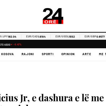
182.04
1.6194
1.1552
0.8577
PY
EUR/CAD
EUR/USD
EUR/GBP
$73.4500
▼ -0.47%
KOSOVA
RAJONI
SPORTI
OPINION
ARTE
ME 
icius Jr, e dashura e lë me