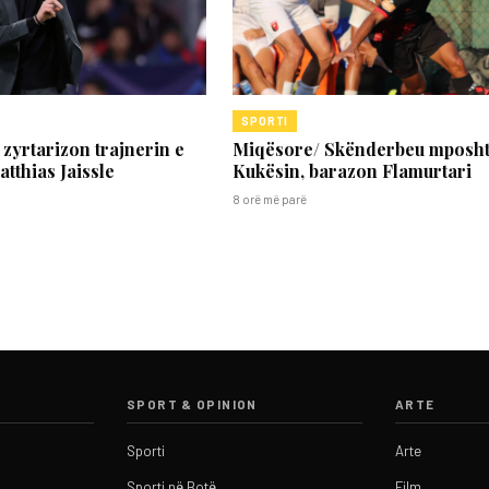
SPORTI
zyrtarizon trajnerin e
Miqësore/ Skënderbeu mposh
atthias Jaissle
Kukësin, barazon Flamurtari
8 orë më parë
SPORT & OPINION
ARTE
Sporti
Arte
Sporti në Botë
Film