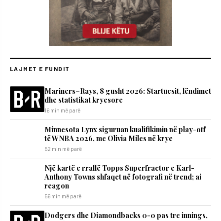
LAJMET E FUNDIT
Mariners–Rays, 8 gusht 2026: Startuesit, lëndimet
dhe statistikat kryesore
16 min më parë
Minnesota Lynx siguruan kualifikimin në play-off
të WNBA 2026, me Olivia Miles në krye
52 min më parë
Një kartë e rrallë Topps Superfractor e Karl-
Anthony Towns shfaqet në fotografi në trend; ai
reagon
56 min më parë
Dodgers dhe Diamondbacks 0-0 pas tre innings,