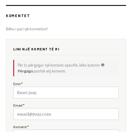
KOMENTET
Bëhu i pari që komenton!
LINI NJË KOMENT TË RI
Për t'u përgjigjur një komenti specifik, kliko butonin
💬
Përgjigju
poshtë atij komenti.
Emri
*
Email
*
Komenti
*