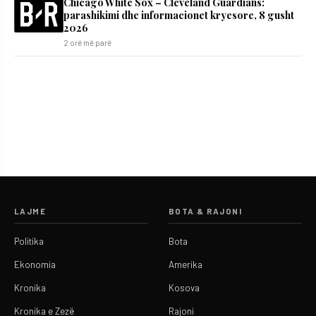
Chicago White Sox – Cleveland Guardians:
parashikimi dhe informacionet kryesore, 8 gusht
2026
2 orë më parë
LAJME
BOTA & RAJONI
Politika
Bota
Ekonomia
Amerika
Kronika
Kosova
Kronika e Zezë
Rajoni