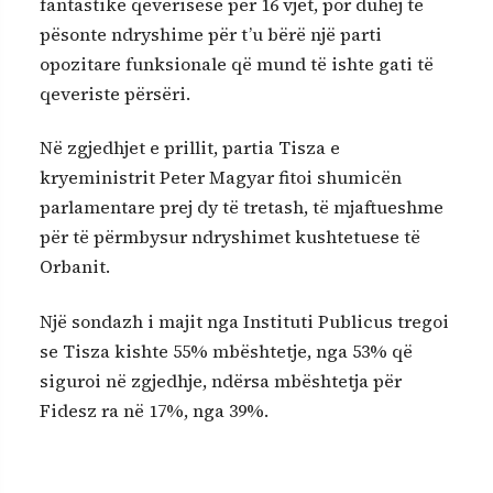
fantastike qeverisëse për 16 vjet, por duhej të
pësonte ndryshime për t’u bërë një parti
opozitare funksionale që mund të ishte gati të
qeveriste përsëri.
Në zgjedhjet e prillit, partia Tisza e
kryeministrit Peter Magyar fitoi shumicën
parlamentare prej dy të tretash, të mjaftueshme
për të përmbysur ndryshimet kushtetuese të
Orbanit.
Një sondazh i majit nga Instituti Publicus tregoi
se Tisza kishte 55% mbështetje, nga 53% që
siguroi në zgjedhje, ndërsa mbështetja për
Fidesz ra në 17%, nga 39%.