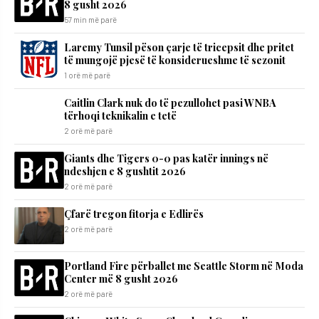
8 gusht 2026
57 min më parë
Laremy Tunsil pëson çarje të tricepsit dhe pritet
të mungojë pjesë të konsiderueshme të sezonit
1 orë më parë
Caitlin Clark nuk do të pezullohet pasi WNBA
tërhoqi teknikalin e tetë
2 orë më parë
Giants dhe Tigers 0-0 pas katër innings në
ndeshjen e 8 gushtit 2026
2 orë më parë
Çfarë tregon fitorja e Edlirës
2 orë më parë
Portland Fire përballet me Seattle Storm në Moda
Center më 8 gusht 2026
2 orë më parë