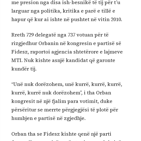
me presion nga disa ish-besnikë të tij për t’u
larguar nga politika, kritika e parë e tillë e
hapur që kur ai ishte në pushtet në vitin 2010.
Rreth 729 delegatë nga 737 votuan për të
rizgjedhur Orbanin në kongresin e partisë së
Fidesz, raportoi agjencia shtetërore e lajmeve
MTI. Nuk kishte asnjë kandidat që garonte
kundër tij.
“Unë nuk dorëzohem, unë kurrë, kurrë, kurrë,
kurrë, kurrë nuk dorëzohem”, i tha Orban
kongresit në një fjalim para votimit, duke
përsëritur se merrte përgjegjësi të plotë për
humbjen e partisë në zgjedhje.
Orban tha se Fidesz kishte qenë një parti