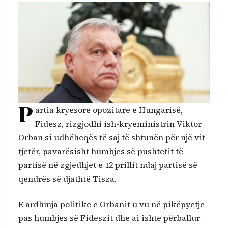
P
artia kryesore opozitare e Hungarisë,
Fidesz, rizgjodhi ish-kryeministrin Viktor
Orban si udhëheqës të saj të shtunën për një vit
tjetër, pavarësisht humbjes së pushtetit të
partisë në zgjedhjet e 12 prillit ndaj partisë së
qendrës së djathtë Tisza.
E ardhmja politike e Orbanit u vu në pikëpyetje
pas humbjes së Fideszit dhe ai ishte përballur