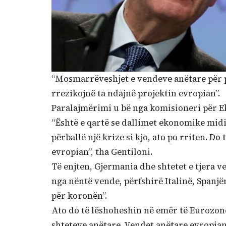
“Mosmarrëveshjet e vendeve anëtare për p
rrezikojnë ta ndajnë projektin evropian”.
Paralajmërimi u bë nga komisioneri për Ek
“Është e qartë se dallimet ekonomike mid
përballë një krize si kjo, ato po rriten. D
evropian”, tha Gentiloni.
Të enjten, Gjermania dhe shtetet e tjera 
nga nëntë vende, përfshirë Italinë, Spanj
për koronën”.
Ato do të lëshoheshin në emër të Eurozonës
shteteve anëtare. Vendet anëtare evropiane