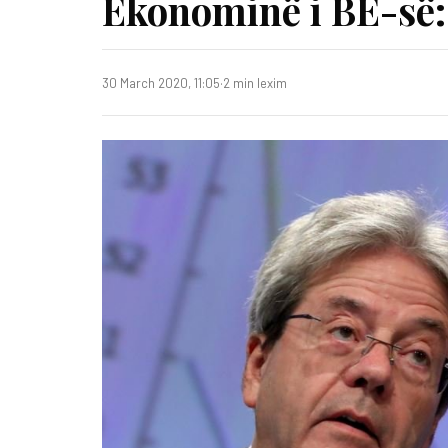
Ekonominë i BE-së: 
30 March 2020, 11:05
·
2 min lexim