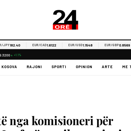
182.40
1.6122
1.1548
0.8569
JPY
EUR/CAD
EUR/USD
EUR/GBP
6.3200
▲ +1.1%
KOSOVA
RAJONI
SPORTI
OPINION
ARTE
ME 
të nga komisioneri për