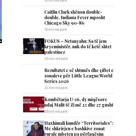
18 min më parë
Caitlin Clark shënon double-
double, Indiana Fever mposht
Chicago Sky 90-86
19 min më parë
FOKUS – Netanyahu: Sa të jem
kryeministër, nuk do të ketë shtet
palestinez
20 min më parë
Rezultatet e së shtunës dhe çiftet e
zonaleve për Little League World
Series 2026
24 min më parë
Kombëtarja U-16, dy miqësore
ndaj Malit të Zi më 25 dhe 27 gusht
26 min më parë
Haxhimali kundër “Territoriales”:
Me shkrirjen e bashkive zonat
rurale mbeten pa përfaqësim