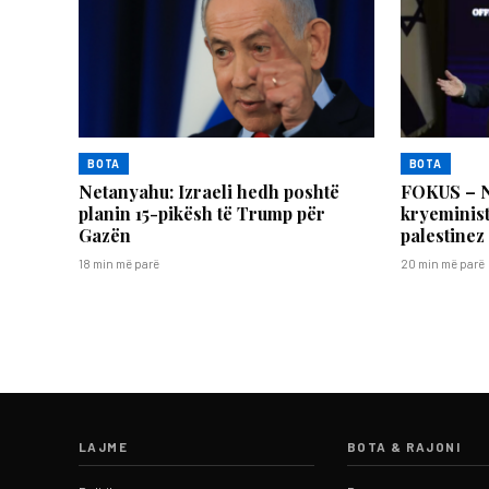
BOTA
BOTA
Netanyahu: Izraeli hedh poshtë
FOKUS – N
planin 15-pikësh të Trump për
kryeminist
Gazën
palestinez
18 min më parë
20 min më parë
LAJME
BOTA & RAJONI