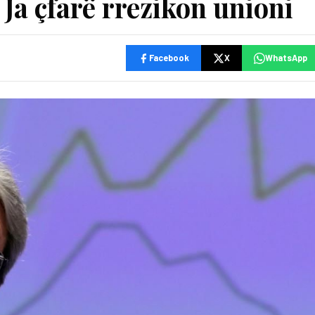
Ja çfarë rrezikon unioni
Facebook
X
WhatsApp