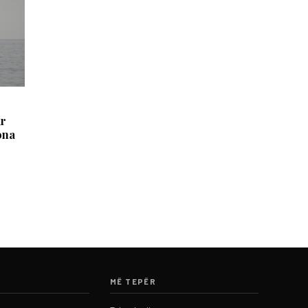
ur
ona
MË TEPËR