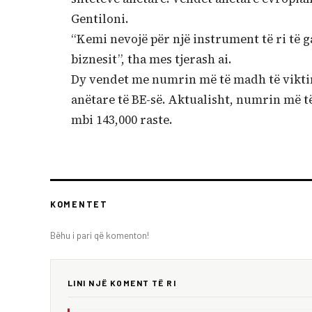
Gentiloni.
“Kemi nevojë për një instrument të ri të 
biznesit”, tha mes tjerash ai.
Dy vendet me numrin më të madh të viktima
anëtare të BE-së. Aktualisht, numrin më t
mbi 143,000 raste.
KOMENTET
Bëhu i pari që komenton!
LINI NJË KOMENT TË RI