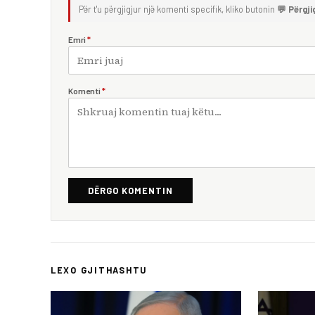
Për t'u përgjigjur një komenti specifik, kliko butonin
💬 Përgji
Emri
*
Komenti
*
DËRGO KOMENTIN
LEXO GJITHASHTU