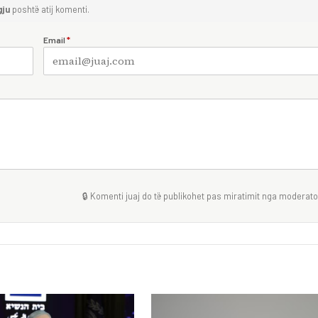
gju
poshtë atij komenti.
Email
*
🔒 Komenti juaj do të publikohet pas miratimit nga moderator