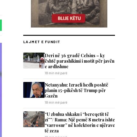
LAJMET E FUNDIT
Deri në 36 gradë Celsius – ky
është parashikimi i motit për javën
e ardhshme
18 min më parë
Netanyahu: Izraeli hedh poshtë
planin 15-pikësh të Trump për
Gazën
18 min më parë
“U zbulua shkaku i “bereqetit të
zi””/ Rama: Një pemë 8 metra ishte
“varrosur” në kolektorin e ujërave
të zeza