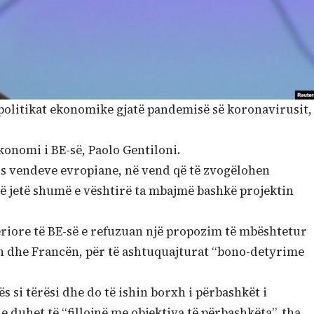
olitikat ekonomike gjatë pandemisë së koronavirusit,
onomi i BE-së, Paolo Gentiloni.
is vendeve evropiane, në vend që të zvogëlohen
o të jetë shumë e vështirë ta mbajmë bashkë projektin
veriore të BE-së e refuzuan një propozim të mbështetur
ën dhe Francën, për të ashtuquajturat “bono-detyrime
 si tërësi dhe do të ishin borxh i përbashkët i
 duhet të “fillojnë me objektiva të përbashkëta”, tha