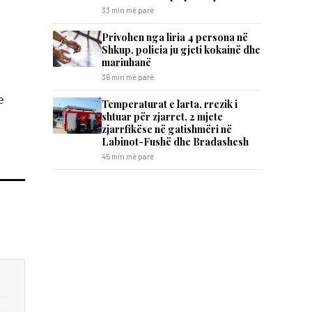
33 min më parë
Privohen nga liria 4 persona në
Shkup, policia ju gjeti kokainë dhe
mariuhanë
36 min më parë
e
Temperaturat e larta, rrezik i
shtuar për zjarret, 2 mjete
zjarrfikëse në gatishmëri në
Labinot-Fushë dhe Bradashesh
45 min më parë