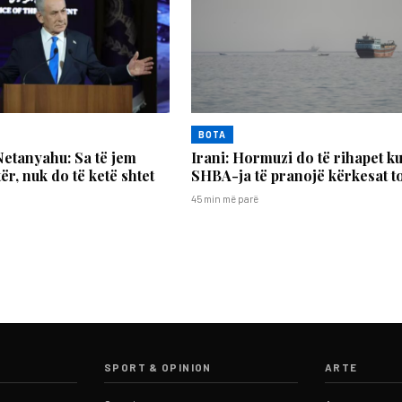
BOTA
etanyahu: Sa të jem
Irani: Hormuzi do të rihapet k
ër, nuk do të ketë shtet
SHBA-ja të pranojë kërkesat t
45 min më parë
SPORT & OPINION
ARTE