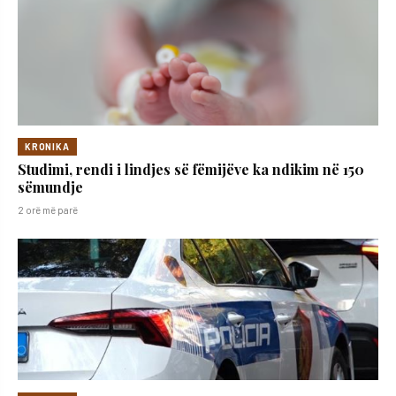
KRONIKA
Studimi, rendi i lindjes së fëmijëve ka ndikim në 150
sëmundje
2 orë më parë