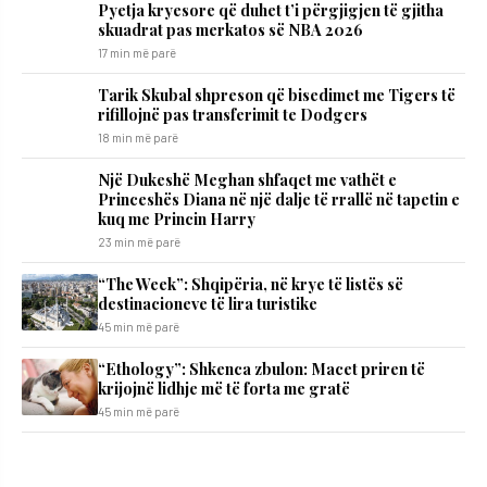
Pyetja kryesore që duhet t’i përgjigjen të gjitha
skuadrat pas merkatos së NBA 2026
17 min më parë
Tarik Skubal shpreson që bisedimet me Tigers të
rifillojnë pas transferimit te Dodgers
18 min më parë
Një Dukeshë Meghan shfaqet me vathët e
Princeshës Diana në një dalje të rrallë në tapetin e
kuq me Princin Harry
23 min më parë
“The Week”: Shqipëria, në krye të listës së
destinacioneve të lira turistike
45 min më parë
“Ethology”: Shkenca zbulon: Macet priren të
krijojnë lidhje më të forta me gratë
45 min më parë