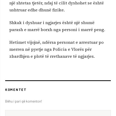
një shtetas tjetër, ndaj të cilit dyshohet se është
ushtruar edhe dhunë fizike.
Shkak i dyshuar i ngjarjes është një shumë
parash e marrë borxh nga personi i marrë peng.
Hetimet vijojnë, ndërsa personat e arrestuar po
merren në pyetje nga Policia e Vlorës për
zbardhjen e plotë të rrethanave të ngjarjes.
KOMENTET
Bëhu i pari që komenton!