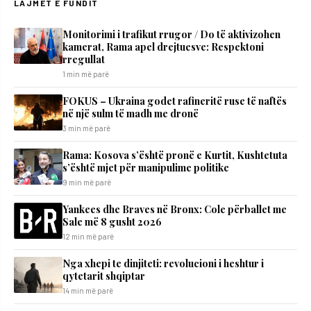
LAJMET E FUNDIT
Monitorimi i trafikut rrugor / Do të aktivizohen
kamerat, Rama apel drejtuesve: Respektoni
rregullat
1 min më parë
FOKUS – Ukraina godet rafineritë ruse të naftës
në një sulm të madh me dronë
3 min më parë
​Rama: Kosova s’është pronë e Kurtit, Kushtetuta
s’është mjet për manipulime politike
9 min më parë
Yankees dhe Braves në Bronx: Cole përballet me
Sale më 8 gusht 2026
12 min më parë
Nga xhepi te dinjiteti: revolucioni i heshtur i
qytetarit shqiptar
14 min më parë