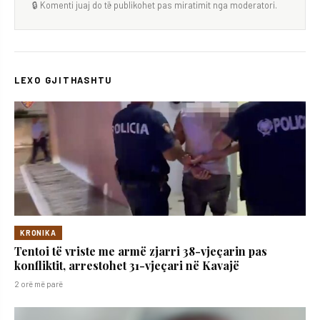
🔒 Komenti juaj do të publikohet pas miratimit nga moderatori.
LEXO GJITHASHTU
KRONIKA
Tentoi të vriste me armë zjarri 38-vjeçarin pas
konfliktit, arrestohet 31-vjeçari në Kavajë
2 orë më parë