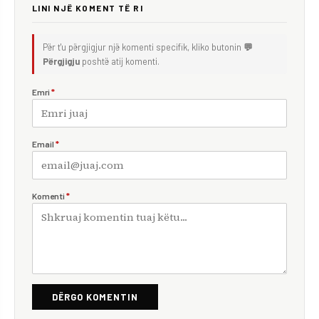
LINI NJË KOMENT TË RI
Për t'u përgjigjur një komenti specifik, kliko butonin
💬
Përgjigju
poshtë atij komenti.
Emri
*
Email
*
Komenti
*
DËRGO KOMENTIN