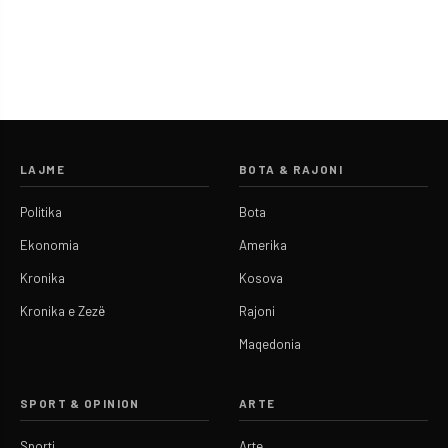
LAJME
BOTA & RAJONI
Politika
Bota
Ekonomia
Amerika
Kronika
Kosova
Kronika e Zezë
Rajoni
Maqedonia
SPORT & OPINION
ARTE
Sporti
Arte