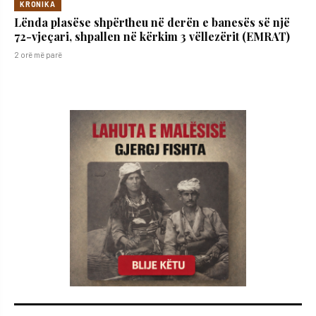
KRONIKA
Lënda plasëse shpërtheu në derën e banesës së një
72-vjeçari, shpallen në kërkim 3 vëllezërit (EMRAT)
2 orë më parë