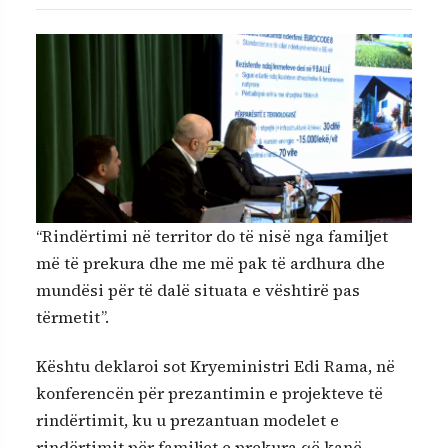
“Rindërtimi në territor do të nisë nga familjet
më të prekura dhe me më pak të ardhura dhe
mundësi për të dalë situata e vështirë pas
tërmetit”.
Kështu deklaroi sot Kryeministri Edi Rama, në
konferencën për prezantimin e projekteve të
rindërtimit, ku u prezantuan modelet e
rindërtimit për familjet e prekura që kanë