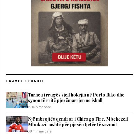
LAJMET E FUNDIT
Turneu i rrugës sjell hokejin në Porto Riko dhe
synon të rritë pjesëmarrjen në ishull
12 min më parë
Një mbrojtës qendror i Chicago Fire, Mbekezeli
Mbokazi, jashtë për pjesën tjetër të sezonit
38 min më parë