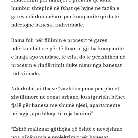
humbur shtëpinë në fshat që hyjnë në fazën e
garës ndërkombëtare për kompanitë që do të
ndërtojnë banesat individuale.
Rama foli për fillimin e procesit të garës
ndërkombëtare për të ftuar të gjitha kompanitë
e huaja apo vendase, të cilat do të përfshihen në
procesin e rindërtimit duke nisur nga banesat
individuale.
Ndërkohë, ai tha se “vazhdon puna për planet
zhvillimore në zonat urbane, ku sigurisht bëhet
fjalë për banesa me shumë njësi, apartamente
në lagje, apo blloqe të reja banimi”.
“Është realizuar gjithçka që është e nevojshme
nga pikëpamja e projektimit për banesat