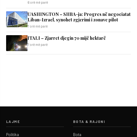
6 orë më parë
UASHINGTON – SHBA-ja: Progres në negociatat
Liban-Izrael, synohet zgjerimi i zonave pilot
7 orë më parë
ITALI – Zjarret djegin 70 mijë hektarë
7 orë më parë
LAJME
BOTA & RAJONI
Politika
Bota