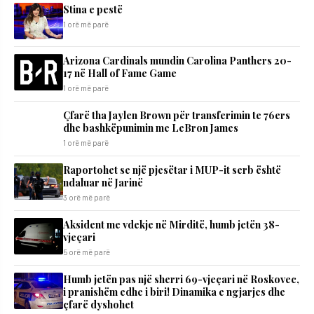
Stina e pestë
1 orë më parë
Arizona Cardinals mundin Carolina Panthers 20-
17 në Hall of Fame Game
1 orë më parë
Çfarë tha Jaylen Brown për transferimin te 76ers
dhe bashkëpunimin me LeBron James
1 orë më parë
Raportohet se një pjesëtar i MUP-it serb është
ndaluar në Jarinë
3 orë më parë
Aksident me vdekje në Mirditë, humb jetën 38-
vjeçari
5 orë më parë
Humb jetën pas një sherri 69-vjeçari në Roskovec,
i pranishëm edhe i biri! Dinamika e ngjarjes dhe
çfarë dyshohet