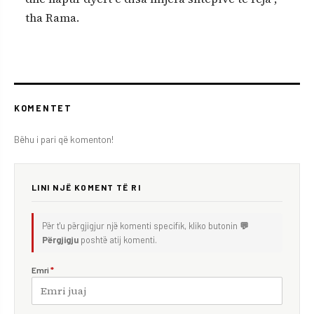
tha Rama.
KOMENTET
Bëhu i pari që komenton!
LINI NJË KOMENT TË RI
Për t'u përgjigjur një komenti specifik, kliko butonin
💬
Përgjigju
poshtë atij komenti.
Emri
*