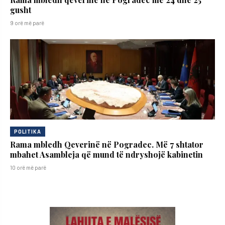
gusht
9 orë më parë
POLITIKA
Rama mbledh Qeverinë në Pogradec. Më 7 shtator
mbahet Asambleja që mund të ndryshojë kabinetin
10 orë më parë