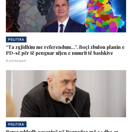
POLITIKA
“Ta zgjidhim me referendum…”, Boçi zbulon planin e
PD-së për të penguar uljen e numrit të bashkive
8 orë më parë
POLITIKA
Rama mbledh qeverinë në Pogradec më 24 dhe 25