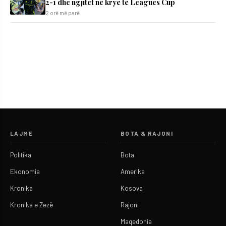
2-1 dhe ngjitet në krye të Leagues Cup
2 orë më parë
LAJME
BOTA & RAJONI
Politika
Bota
Ekonomia
Amerika
Kronika
Kosova
Kronika e Zezë
Rajoni
Maqedonia