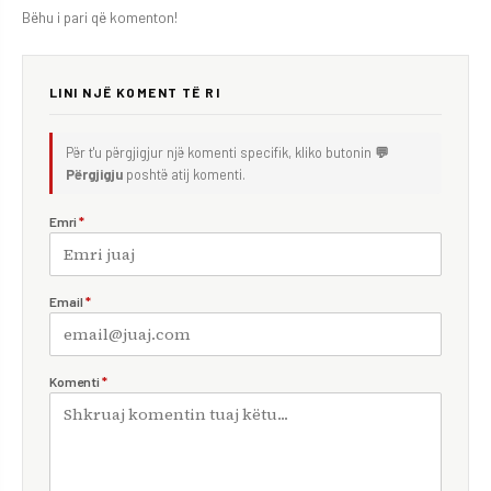
Bëhu i pari që komenton!
LINI NJË KOMENT TË RI
Për t'u përgjigjur një komenti specifik, kliko butonin
💬
Përgjigju
poshtë atij komenti.
Emri
*
Email
*
Komenti
*