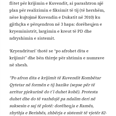
flitet për krijimin e Kuvendit, ai parashtron një
plan për realizimin e fiksimit të tij (të hershëm,
nëse kujtojmë Kuvendin e Dukatit në 2010) ku
gjithçka e përqendron në 3 hapa: dorëheqjen e
kryeministrit, largimin e kreut të PD dhe
ndryshimin e sistemit.
‘Kryendrituri’ thotë se “po afrohet dita e
krijimit” dhe bën thirrje për shtimin e numrave
në shesh.
“Po afron dita e krijimit të Kuvendit Kombëtar
Qytetar në formën e tij bazike (sepse për të
arritur pjekurinë do t’i duhet kohë). Protesta
duhet dhe do të vazhdojë pa ndalim deri në
suksesin e saj të plotë: dorëheqja e Ramës,
zbythja e Berishës, zhbërja e sistemit të vjetër 82-