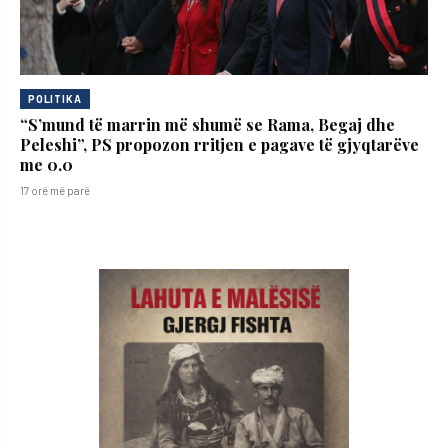
POLITIKA
“S’mund të marrin më shumë se Rama, Begaj dhe
Peleshi”, PS propozon rritjen e pagave të gjyqtarëve
me 0.0
17 orë më parë