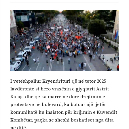
I vetëshpallur Kryendrituri që në tetor 2025
lavdëronte si hero vrasësin e gjyqtarit Astrit
Kalaja dhe që ka marrë në dorë drejtimin e
protestave në bulevard, ka botuar një tjetër
komunikatë ku insiston për krijimin e Kuvendit
Kombëtar, paçka se sheshi boshatiset nga dita
në ditë.