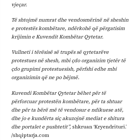
vjeçar.
Të shtojmë numrat dhe vendosmërinë në sheshin
e protestës kombëtare, ndërkohë që përgatisim
krijimin e Kuvendit Kombëtar Qytetar.
Vullneti i tërësisë së trupës së qytetarëve
protestues në shesh, mbi çdo organizim tjetër të
çdo grupimi protestuesish, përfshi edhe mbi
organizimin që ne po bëjmë.
Kuvendi Kombëtar Qytetar bëhet për të
përforcuar protestën kombëtare, për ta shtuar
dhe për ta bërë më të vendosur e ndikuese atë,
dhe jo e kundërta siç akuzojnë mediat e shitura
dhe portalet e pushtetit”,
shkruan ‘Kryendrituri.’
/shqiptarja.com