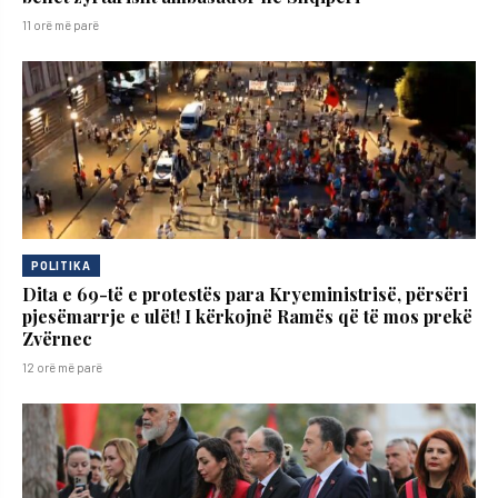
11 orë më parë
POLITIKA
Dita e 69-të e protestës para Kryeministrisë, përsëri
pjesëmarrje e ulët! I kërkojnë Ramës që të mos prekë
Zvërnec
12 orë më parë