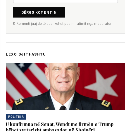
DËRGO KOMENTIN
🔒 Komenti juaj do të publikohet pas miratimit nga moderatori.
LEXO GJITHASHTU
POLITIKA
U konfirmua në Senat, Wendt me firmën e Trump
bëhet zyrtarisht ambasador në Shqipëri