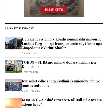
LAJMET E FUNDIT
Defekti në sistemin e kondicionimit shkrumbon në
Lushnjë furgonin që transportonte zogj fushe nga
Maqedonia e Veriut! Shofer
7 min më parë
FOKUS – SHBA një miliard dollarë ndihma për
Kolumbinë
8 min më parë
Kufizohet edhe sot qarkullimi i kamionëve mbi 20
tonë në autoudhë
20 min më parë
KOMENT – A është vera 2026 në Itali më e nxehta
ndonjëherë?