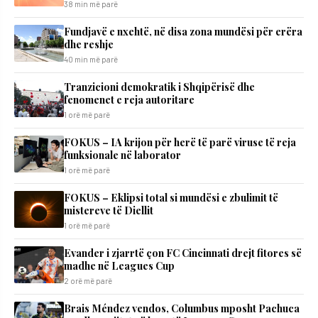
38 min më parë
Fundjavë e nxehtë, në disa zona mundësi për erëra
dhe reshje
40 min më parë
Tranzicioni demokratik i Shqipërisë dhe
fenomenet e reja autoritare
1 orë më parë
FOKUS – IA krijon për herë të parë viruse të reja
funksionale në laborator
1 orë më parë
FOKUS – Eklipsi total si mundësi e zbulimit të
mistereve të Diellit
1 orë më parë
Evander i zjarrtë çon FC Cincinnati drejt fitores së
madhe në Leagues Cup
2 orë më parë
Brais Méndez vendos, Columbus mposht Pachuca