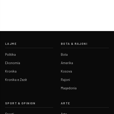
LAJME
BOTA & RAJONI
Politika
Bota
Ekonomia
Amerika
Kronika
Kosova
Kronika e Zezë
Rajoni
Maqedonia
SPORT & OPINION
ARTE
Sporti
Arte