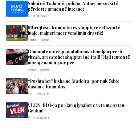
Sulmi në Tajlandë, policia: Autori mësoi si të
përdorte armën në internet
2 min më parë
Mbrojtësi i Kombëtares shqiptare refuzon të
luajë, trajneri merr vendimin drastik!
4 min më parë
Dhunonte me rrip pantallonash familjen prej 6
vitesh, arrestohet shqiptari në Itali! Djali tenton të
mbrojë nënën, por për
5 min më parë
“Pushtohet” kisha në Madeira, por nuk është
dasma e Ronaldos
7 min më parë
VLEN: BDI-ja po i lan gjynahet e veta me Artan
Grubin!
8 min më parë