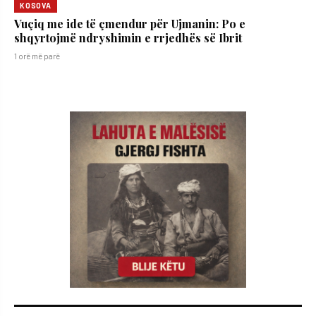
KOSOVA
​Vuçiq me ide të çmendur për Ujmanin: Po e
shqyrtojmë ndryshimin e rrjedhës së Ibrit
1 orë më parë