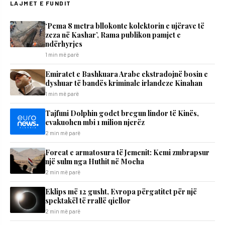
LAJMET E FUNDIT
‘Pema 8 metra bllokonte kolektorin e ujërave të
zeza në Kashar’, Rama publikon pamjet e
ndërhyrjes
1 min më parë
Emiratet e Bashkuara Arabe ekstradojnë bosin e
dyshuar të bandës kriminale irlandeze Kinahan
1 min më parë
Tajfuni Dolphin godet bregun lindor të Kinës,
evakuohen mbi 1 milion njerëz
2 min më parë
Forcat e armatosura të Jemenit: Kemi zmbrapsur
një sulm nga Huthit në Mocha
2 min më parë
Eklips më 12 gusht, Evropa përgatitet për një
spektakël të rrallë qiellor
2 min më parë