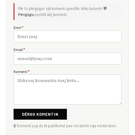
Për t'u përgjigjur një komenti specifik, kliko butonin
💬
Përgjigju
poshtë atij komenti.
Emri
*
Email
*
Komenti
*
DËRGO KOMENTIN
🔒 Komenti juaj do të publikohet pas miratimit nga moderatori.