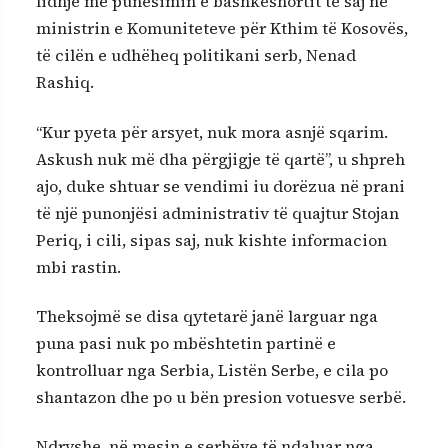
lidhje me punësimin e bashkëshortit të saj në
ministrin e Komuniteteve për Kthim të Kosovës,
të cilën e udhëheq politikani serb, Nenad
Rashiq.
“Kur pyeta për arsyet, nuk mora asnjë sqarim.
Askush nuk më dha përgjigje të qartë”, u shpreh
ajo, duke shtuar se vendimi iu dorëzua në prani
të një punonjësi administrativ të quajtur Stojan
Periq, i cili, sipas saj, nuk kishte informacion
mbi rastin.
Theksojmë se disa qytetarë janë larguar nga
puna pasi nuk po mbështetin partinë e
kontrolluar nga Serbia, Listën Serbe, e cila po
shantazon dhe po u bën presion votuesve serbë.
Ndryshe, në mesin e serbëve të ndaluar nga