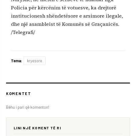
Policia për kërcënim të votuesve, ka drejtorë
institucionesh shëndetësore e arsimore ilegale,
dhe një asambleist të Komunës së Graçanicës.
/Telegrafi/
Tema:
kryesore
KOMENTET
Bëhu i pari që komenton!
LINI NJË KOMENT TË RI