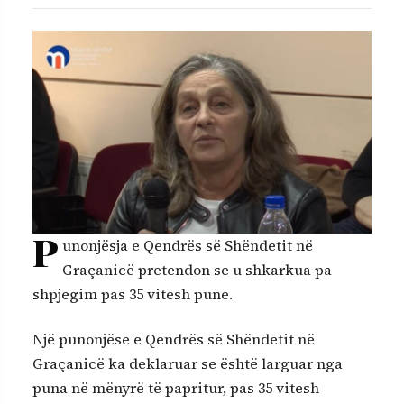
P
unonjësja e Qendrës së Shëndetit në
Graçanicë pretendon se u shkarkua pa
shpjegim pas 35 vitesh pune.
Një punonjëse e Qendrës së Shëndetit në
Graçanicë ka deklaruar se është larguar nga
puna në mënyrë të papritur, pas 35 vitesh