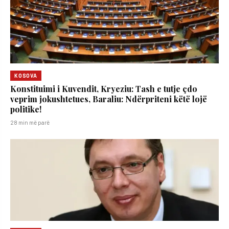
KOSOVA
​Konstituimi i Kuvendit, Kryeziu: Tash e tutje çdo
veprim jokushtetues, Baraliu: Ndërpriteni këtë lojë
politike!
28 min më parë