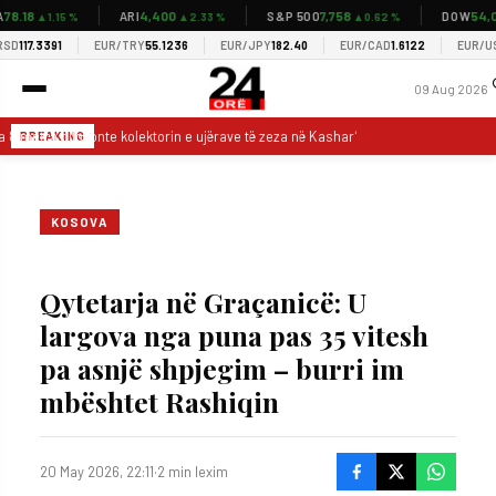
8.18
4,400
7,758
54,03
ARI
S&P 500
DOW
▲1.15 %
▲2.33 %
▲0.62 %
D
117.3391
EUR/TRY
55.1236
EUR/JPY
182.40
EUR/CAD
1.6122
EUR/USD
1
09 Aug 2026
 8 metra bllokonte kolektorin e ujërave të zeza në Kashar’, Rama publikon pamje
BREAKING
KOSOVA
Qytetarja në Graçanicë: U
largova nga puna pas 35 vitesh
pa asnjë shpjegim – burri im
mbështet Rashiqin
20 May 2026, 22:11
·
2 min lexim