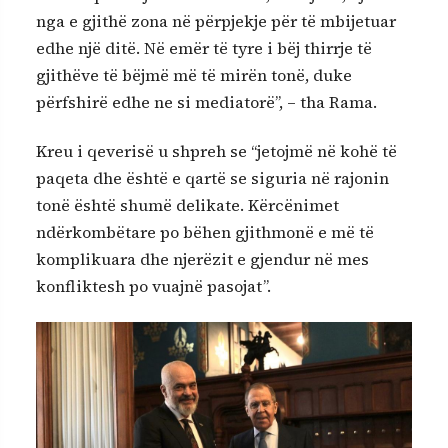
nga e gjithë zona në përpjekje për të mbijetuar
edhe një ditë. Në emër të tyre i bëj thirrje të
gjithëve të bëjmë më të mirën tonë, duke
përfshirë edhe ne si mediatorë”, – tha Rama.
Kreu i qeverisë u shpreh se “jetojmë në kohë të
paqeta dhe është e qartë se siguria në rajonin
tonë është shumë delikate. Kërcënimet
ndërkombëtare po bëhen gjithmonë e më të
komplikuara dhe njerëzit e gjendur në mes
konfliktesh po vuajnë pasojat”.