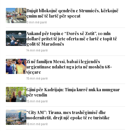
Bujqit bllokojnë qendrën e Strumicës, kërkojnë
çmim më të lartë për specat
0 min më parë
Ankand për topin e “Dorës së Zotit”, 10 mln
dollarë pritet të jete oferta më e lartë e topit të
golit të Maradonës
14 min më parë
Zi në familjen Messi, babai i legjendës
argjentinase ndahet nga jeta në moshën 68-
vjeçare
15 min më parë
​Gjini për Kadrijajn: Timja kurrë nuk ka munguar
për vendin
15 min më parë
“City AM”: Tirana, mes trashëgimisë dhe
modernitetit, drejt një epoke të re turistike
16 min më parë