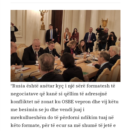
“Rusia është anëtar kyç i një sërë formatesh të
negociatave që kanë si qëllim të adresojnë
konfliktet në zonat ku OSBE vepron dhe vij këtu
me besimin se ju dhe vendi juaj i
mrekullueshëm do të përdorni ndikim tuaj në
këto formate, për të ecur sa më shumë të jetë e