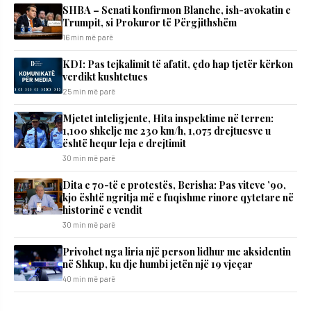
SHBA – Senati konfirmon Blanche, ish-avokatin e
Trumpit, si Prokuror të Përgjithshëm
16 min më parë
KDI: Pas tejkalimit të afatit, çdo hap tjetër kërkon
verdikt kushtetues
25 min më parë
Mjetet inteligjente, Hita inspektime në terren:
1,100 shkelje me 230 km/h, 1,075 drejtuesve u
është hequr leja e drejtimit
30 min më parë
Dita e 70-të e protestës, Berisha: Pas viteve ’90,
kjo është ngritja më e fuqishme rinore qytetare në
historinë e vendit
30 min më parë
Privohet nga liria një person lidhur me aksidentin
në Shkup, ku dje humbi jetën një 19 vjeçar
40 min më parë