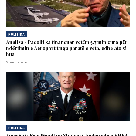
POLITIKA
Analiza / Pacolli ka financuar vetëm 5.7 mln euro për
ndërtimin e Aeroportit nga paratë e veta, edhe ato si
hua
2 orë më parë
POLITIKA
Emërimi i Eric Wendt në Shqipëri, Ambasada e SHBA