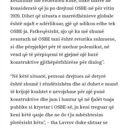
këshilluar me Federatën Ruse, duke marrë në
konsideratë që ju po drejtoni OSBE-në për vitin
2020. Dihet që situata e marrëdhënieve globale
është mjaft e ndërlikuar, gjë që ndikon edhe tek
OSBE-ja. Fatkeqësisht, ajo që ka më shumë
avantazh në OSBE tani është retorika sulmuese,
si dhe përpjekjet për të nxehur polemikat, në
vend që të përpiqemi të gjejmë një bazë
konstruktive gjithëpërfshirëse për dialog”.
“Në këtë situatë, personi drejtues në detyrë
është shumë i rëndësishëm dhe ai duhet e mund
të krijojë kushtet e nevojshme për një punë
konstruktive dhe jam i lumtur që në fjalët tuaja
publike si kryetar i OSBE-së, ju keni treguar që
keni këtë qasje dhe ne do t’ju mbështesim
plotësisht këtu”, – tha Lavrov duke shtuar se