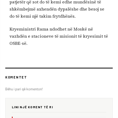
patjetër që sot do të kemi edhe mundësinë të
shkëmbejmë axhendën dypalëshe dhe besoj se
do të kemi një takim frytdhënës.
Kryeministri Rama ndodhet në Moskë në
vazhdën e stacioneve të misionit të kryesimit të
OSBE-së.
KOMENTET
Bëhu i pari që komenton!
LINI NJË KOMENT TË RI