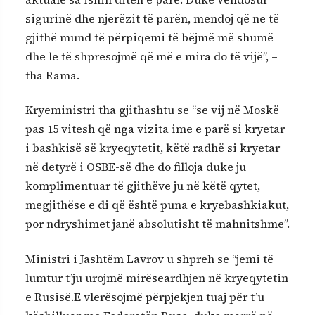
sigurinë dhe njerëzit të parën, mendoj që ne të
gjithë mund të përpiqemi të bëjmë më shumë
dhe le të shpresojmë që më e mira do të vijë”, –
tha Rama.
Kryeministri tha gjithashtu se “se vij në Moskë
pas 15 vitesh që nga vizita ime e parë si kryetar
i bashkisë së kryeqytetit, këtë radhë si kryetar
në detyrë i OSBE-së dhe do filloja duke ju
komplimentuar të gjithëve ju në këtë qytet,
megjithëse e di që është puna e kryebashkiakut,
por ndryshimet janë absolutisht të mahnitshme”.
Ministri i Jashtëm Lavrov u shpreh se “jemi të
lumtur t’ju urojmë mirëseardhjen në kryeqytetin
e Rusisë.E vlerësojmë përpjekjen tuaj për t’u