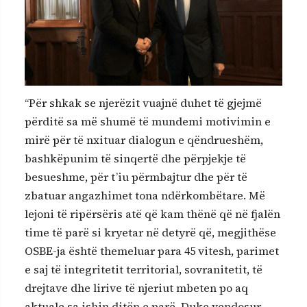
“Për shkak se njerëzit vuajnë duhet të gjejmë
përditë sa më shumë të mundemi motivimin e
mirë për të nxituar dialogun e qëndrueshëm,
bashkëpunim të sinqertë dhe përpjekje të
besueshme, për t’iu përmbajtur dhe për të
zbatuar angazhimet tona ndërkombëtare. Më
lejoni të ripërsëris atë që kam thënë që në fjalën
time të parë si kryetar në detyrë që, megjithëse
OSBE-ja është themeluar para 45 vitesh, parimet
e saj të integritetit territorial, sovranitetit, të
drejtave dhe lirive të njeriut mbeten po aq
aktuale sa ishin ditën e parë. Duke vendosur