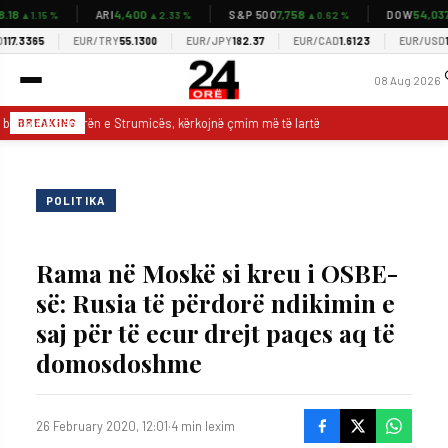
8
4,400
7,758
54,037
ARI
S&P 500
DOW
▲1.15 %
▲2.33 %
▲0.62 %
▲0
.3365
EUR/TRY
55.1300
EUR/JPY
182.37
EUR/CAD
1.6123
EUR/USD
1.15
08 Aug 2026
 bllokojnë qendrën e Strumicës, kërkojnë çmim më të lartë për specat
Ank
BREAKING
POLITIKA
Rama në Moskë si kreu i OSBE-
së: Rusia të përdorë ndikimin e
saj për të ecur drejt paqes aq të
domosdoshme
26 February 2020, 12:01
·
4 min lexim