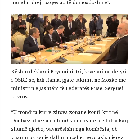
mundur drejt paqes aq të domosdoshme”.
Kështu deklaroi Kryeministri, kryetari në detyrë
i OSBE-së, Edi Rama, gjatë takimit në Moskë me
ministrin e Jashtëm të Federatës Ruse, Serguei
Lavrov.
“U trondita kur vizitova zonat e konfliktit në
Donbass dhe sa e dhimbshme ishte të shihja kaq
shumë njerëz, pavarësisht nga kombësia, që
vuanin pa asnjë dallim moshe, nevojash, njerëz