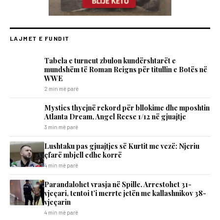
LAJMET E FUNDIT
Tabela e turneut zbulon kundërshtarët e
mundshëm të Roman Reigns për titullin e Botës në
WWE
2 min më parë
Mystics thyejnë rekord për bllokime dhe mposhtin
Atlanta Dream, Angel Reese 1/12 në gjuajtje
3 min më parë
​Lushtaku pas gjuajtjes së Kurtit me vezë: Njeriu
çfarë mbjell edhe korrë
4 min më parë
Parandalohet vrasja në Spille. Arrestohet 31-
vjeçari, tentoi t’i merrte jetën me kallashnikov 38-
vjeçarin
4 min më parë