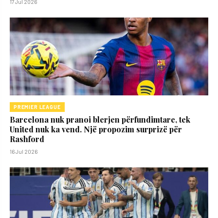
17 Jul 2026
PREMIER LEAGUE
Barcelona nuk pranoi blerjen përfundimtare, tek
United nuk ka vend. Një propozim surprizë për
Rashford
16 Jul 2026