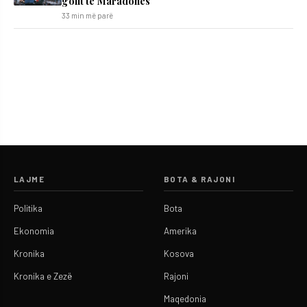
golit të Maradonës
33 min më parë
LAJME
BOTA & RAJONI
Politika
Bota
Ekonomia
Amerika
Kronika
Kosova
Kronika e Zezë
Rajoni
Maqedonia