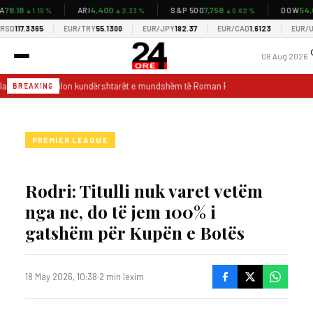
78.18
4,400
7,758
54,0
ARI
S&P 500
DOW
▲1.15 %
▲2.33 %
▲0.62 %
SD
117.3365
EUR/TRY
55.1300
EUR/JPY
182.37
EUR/CAD
1.6123
EUR/US
08 Aug 2026
a e turneut zbulon kundërshtarët e mundshëm të Roman Reigns për titullin e B
BREAKING
PREMIER LEAGUE
Rodri: Titulli nuk varet vetëm
nga ne, do të jem 100% i
gatshëm për Kupën e Botës
18 May 2026, 10:38
·
2 min lexim