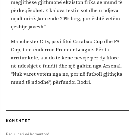
megjithëse gjithmonë ekziston frika se mund të
përkeqësohet. E kalova testin sot dhe u ndjeva
mjaft mirë. Jam ende 20% larg, por është vetëm
çështje javësh.”
Manchester City, pasi fitoi Carabao Cup dhe FA
Cup, tani ëndërron Premier League. Për ta
arritur këtë, ata do të kenë nevojë për dy fitore
në ndeshjet e fundit dhe një gabim nga Arsenal.
“Nuk varet vetëm nga ne, por në futboll gjithçka
mund të ndodhë“, përfundoi Rodri.
KOMENTET
Bëhu i pari që komenton!