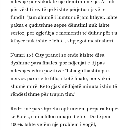
ndeshje për shkak të një dëmtimi në ijë. Ai foli
për vështirësitë që kishte përjetuar javët e
fundit. “Jam shumë i lumtur që jam kthyer. Ishte
paksa e çuditshme sepse dëmtimi nuk ishte
serioz, por zgjedhja e momentit të duhur për t’u
kthyer nuk ishte e lehtë“, shpjegoi mesfushori.
Numri 16 i City pranoi se ende kishte disa
dyshime para finales, por ndjenjat e tij pas
ndeshjes ishin pozitive: “Isha gjithashtu pak
nervoz para se të filloja këtë finale, por shkoi
shumë mirë. Këto gjashtëdhjetë minuta ishin të
rëndësishme për trupin tim.”
Rodri më pas shprehu optimizëm përpara Kupës
së Botës, e cila fillon muajin tjetër. “Do të jem
100%. Ishte vetëm një problem i vogël,