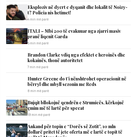
Eksploziv në dyert e dyqanit dhe lokalit të Noizy-
t? Policia nis hetimet!
4 min më parë
ITALI – Mbi 200 të evakuuar nga zjarri masiv
pranë liqenit Garda
5 min më parë
Brandon Clarke vdiq nga efektet e heroinës dhe
kokainës, thonë autoritetet
7 min më parë
Hunter Greene do t’i nënshtrohet operacionit në
bërryl dhe mbyll sezonin me Reds
8 min më parë
Bujqit bllokojnë qendrën e Strumicës, kërkojnë
çmim më të lartë për specat
19 min më parë
Ankand për topin e “Dorës së Zotit”, 10 mln
dollarë pritet të jete oferta më e lartë e topit të