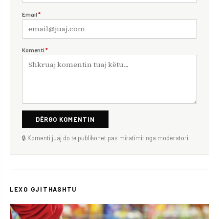
Email
*
Komenti
*
DËRGO KOMENTIN
🔒 Komenti juaj do të publikohet pas miratimit nga moderatori.
LEXO GJITHASHTU