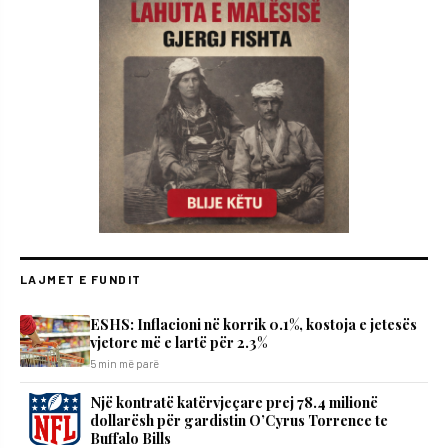
LAJMET E FUNDIT
ESHS: Inflacioni në korrik 0.1%, kostoja e jetesës
vjetore më e lartë për 2.3%
5 min më parë
Një kontratë katërvjeçare prej 78.4 milionë
dollarësh për gardistin O’Cyrus Torrence te
Buffalo Bills