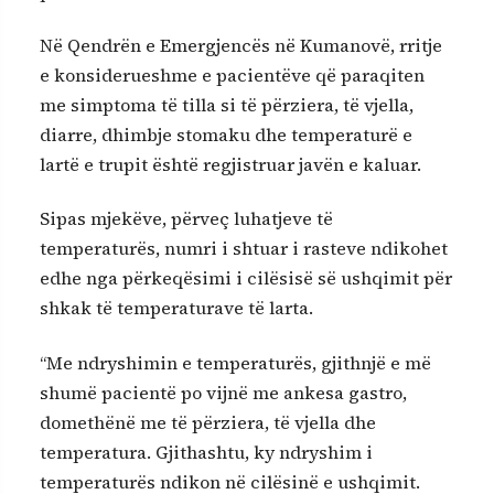
Në Qendrën e Emergjencës në Kumanovë, rritje
e konsiderueshme e pacientëve që paraqiten
me simptoma të tilla si të përziera, të vjella,
diarre, dhimbje stomaku dhe temperaturë e
lartë e trupit është regjistruar javën e kaluar.
Sipas mjekëve, përveç luhatjeve të
temperaturës, numri i shtuar i rasteve ndikohet
edhe nga përkeqësimi i cilësisë së ushqimit për
shkak të temperaturave të larta.
“Me ndryshimin e temperaturës, gjithnjë e më
shumë pacientë po vijnë me ankesa gastro,
domethënë me të përziera, të vjella dhe
temperatura. Gjithashtu, ky ndryshim i
temperaturës ndikon në cilësinë e ushqimit.