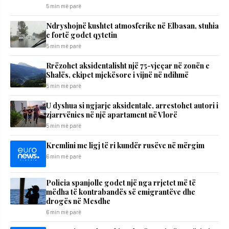
5 min më parë
Ndryshojnë kushtet atmosferike në Elbasan, stuhia
e fortë godet qytetin
5 min më parë
Rrëzohet aksidentalisht një 75-vjeçar në zonën e
Shalës, ekipet mjekësore i vijnë në ndihmë
5 min më parë
U dyshua si ngjarje aksidentale, arrestohet autori i
zjarrvënies në një apartament në Vlorë
5 min më parë
Kremlini me ligj të ri kundër rusëve në mërgim
6 min më parë
Policia spanjolle godet një nga rrjetet më të
mëdha të kontrabandës së emigrantëve dhe
drogës në Mesdhe
6 min më parë