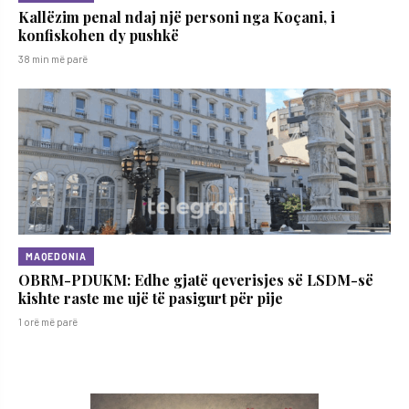
Kallëzim penal ndaj një personi nga Koçani, i
konfiskohen dy pushkë
38 min më parë
MAQEDONIA
OBRM-PDUKM: Edhe gjatë qeverisjes së LSDM-së
kishte raste me ujë të pasigurt për pije
1 orë më parë