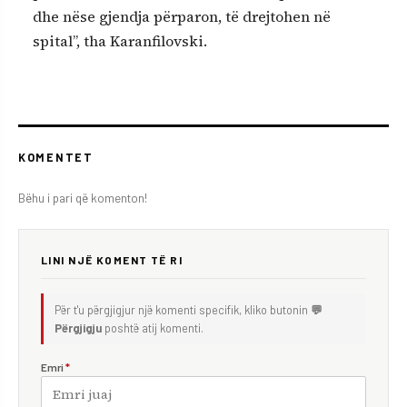
dhe nëse gjendja përparon, të drejtohen në
spital”, tha Karanfilovski.
KOMENTET
Bëhu i pari që komenton!
LINI NJË KOMENT TË RI
Për t'u përgjigjur një komenti specifik, kliko butonin
💬
Përgjigju
poshtë atij komenti.
Emri
*