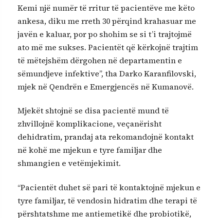
Kemi një numër të rritur të pacientëve me këto
ankesa, diku me rreth 30 përqind krahasuar me
javën e kaluar, por po shohim se si t’i trajtojmë
ato më me sukses. Pacientët që kërkojnë trajtim
të mëtejshëm dërgohen në departamentin e
sëmundjeve infektive”, tha Darko Karanfilovski,
mjek në Qendrën e Emergjencës në Kumanovë.
Mjekët shtojnë se disa pacientë mund të
zhvillojnë komplikacione, veçanërisht
dehidratim, prandaj ata rekomandojnë kontakt
në kohë me mjekun e tyre familjar dhe
shmangien e vetëmjekimit.
“Pacientët duhet së pari të kontaktojnë mjekun e
tyre familjar, të vendosin hidratim dhe terapi të
përshtatshme me antiemetikë dhe probiotikë,