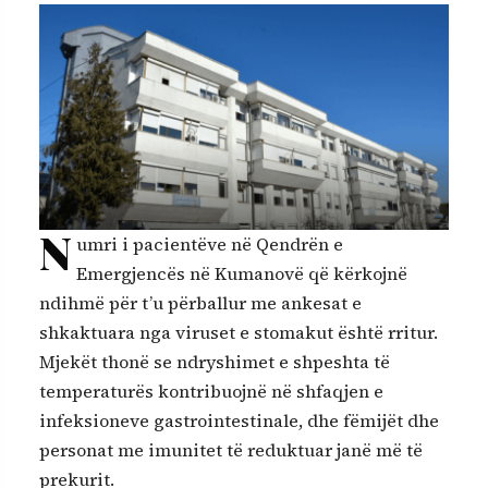
N
umri i pacientëve në Qendrën e
Emergjencës në Kumanovë që kërkojnë
ndihmë për t’u përballur me ankesat e
shkaktuara nga viruset e stomakut është rritur.
Mjekët thonë se ndryshimet e shpeshta të
temperaturës kontribuojnë në shfaqjen e
infeksioneve gastrointestinale, dhe fëmijët dhe
personat me imunitet të reduktuar janë më të
prekurit.