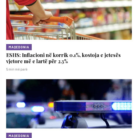
MAQEDONIA
ESHS: Inflacioni në korrik 0.1%, kostoja e jetesës
vjetore më e lartë për 2.3%
5 min më parë
MAQEDONIA