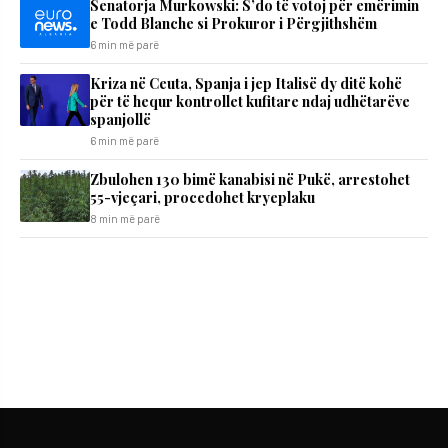
Senatorja Murkowski: S’do të votoj për emërimin
e Todd Blanche si Prokuror i Përgjithshëm
6 min më parë
Kriza në Ceuta, Spanja i jep Italisë dy ditë kohë
për të hequr kontrollet kufitare ndaj udhëtarëve
spanjollë
6 min më parë
Zbulohen 130 bimë kanabisi në Pukë, arrestohet
55-vjeçari, procedohet kryeplaku
8 min më parë