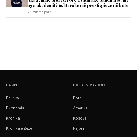
nga akademitë ushtarake më prestigjioze në botë
28 min më parë
LAJME
BOTA & RAJONI
Politika
Bota
Ekonomia
Amerika
Kronika
Kosova
Kronika e Zezë
Rajoni