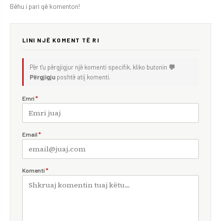
Bëhu i pari që komenton!
LINI NJË KOMENT TË RI
Për t'u përgjigjur një komenti specifik, kliko butonin
💬
Përgjigju
poshtë atij komenti.
Emri
*
Email
*
Komenti
*