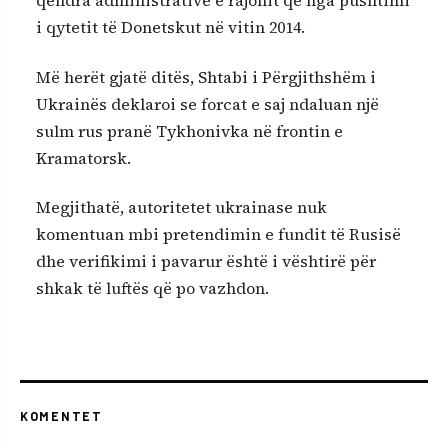
qendra administrative e rajonit që nga pushtimi
i qytetit të Donetskut në vitin 2014.
Më herët gjatë ditës, Shtabi i Përgjithshëm i
Ukrainës deklaroi se forcat e saj ndaluan një
sulm rus pranë Tykhonivka në frontin e
Kramatorsk.
Megjithatë, autoritetet ukrainase nuk
komentuan mbi pretendimin e fundit të Rusisë
dhe verifikimi i pavarur është i vështirë për
shkak të luftës që po vazhdon.
KOMENTET