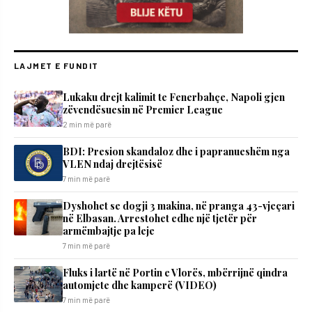
LAJMET E FUNDIT
Lukaku drejt kalimit te Fenerbahçe, Napoli gjen
zëvendësuesin në Premier League
2 min më parë
BDI: Presion skandaloz dhe i papranueshëm nga
VLEN ndaj drejtësisë
7 min më parë
Dyshohet se dogji 3 makina, në pranga 43-vjeçari
në Elbasan. Arrestohet edhe një tjetër për
armëmbajtje pa leje
7 min më parë
Fluks i lartë në Portin e Vlorës, mbërrijnë qindra
automjete dhe kamperë (VIDEO)
7 min më parë