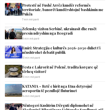
Protestë në Fushë Arrëz kundër reformës
territoriale, banorët kundërshtojnë bashkimin me
Pukën
7 min më parë
Zelensky viziton Serbinë, ukrainasit dhe rusët
presin ndryshim nga Beogradi
8 min më parë
Emiri: Strategjia e kulturës 2026-2030 duhet t’i
nënshtrohet debatit publik
13 min më parë
Festa e Lakrorit në Polenë, tradita korçare që
tërheq vizitorë
13 min më parë
KATANIA – Retë e hirit nga Etna detyrojnë
aeroportin të pezullojë fluturimet
14 min më parë
Nëntogeri Kushtrim Dërguti diplomohet në
Akademinë Mbretërore Ushtarake Sandhurst, një