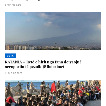
8 min më parë
BOTA
KATANIA – Retë e hirit nga Etna detyrojnë
aeroportin të pezullojë fluturimet
14 min më parë