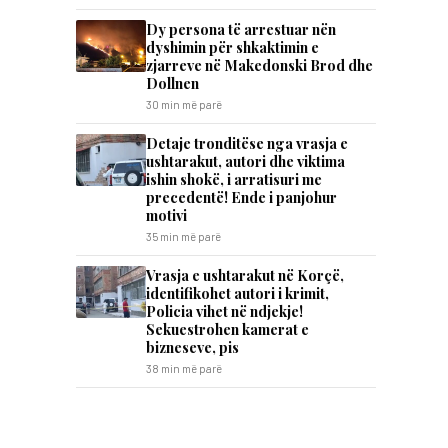
Dy persona të arrestuar nën
dyshimin për shkaktimin e
zjarreve në Makedonski Brod dhe
Dollnen
30 min më parë
Detaje tronditëse nga vrasja e
ushtarakut, autori dhe viktima
ishin shokë, i arratisuri me
precedentë! Ende i panjohur
motivi
35 min më parë
Vrasja e ushtarakut në Korçë,
identifikohet autori i krimit,
Policia vihet në ndjekje!
Sekuestrohen kamerat e
bizneseve, pis
38 min më parë