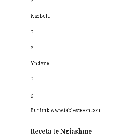
g
Karboh.
0
g
Yndyre
0
g
Burimi
:
www.tablespoon.com
Receta te Ngjashme