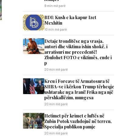
9 min më parë
BDI: Kush e ka kapur Izet
Mexhitin
10 min më parë
Detaje tronditëse nga vrasja,
autori dhe viktima ishin shokë, i
arratisuri me precedentë!
Zbulohet FOTO e viktimës, ende i
p
20 min më parë
Kreu i Forcave të Armatosura të
SHBA-ve i kërkon Trump tërheqje
ushtarake nga Irani! Frika nga një
përshkallëzim, mungesa
20 min më parë
Hetimet për krimet e luftës në
Zubin Potok vazhdojnë në terren,
Specialja publikon pamje
20 min më parë