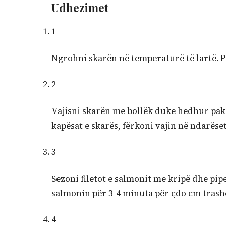
Udhezimet
1
Ngrohni skarën në temperaturë të lartë. Pa
2
Vajisni skarën me bollëk duke hedhur pak
kapësat e skarës, fërkoni vajin në ndarëset
3
Sezoni filetot e salmonit me kripë dhe pip
salmonin për 3-4 minuta për çdo cm trash
4