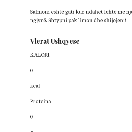
Salmoni është gati kur ndahet lehtë me një 
ngjyrë. Shtypni pak limon dhe shijojeni!
Vlerat Ushqyese
KALORI
0
kcal
Proteina
0