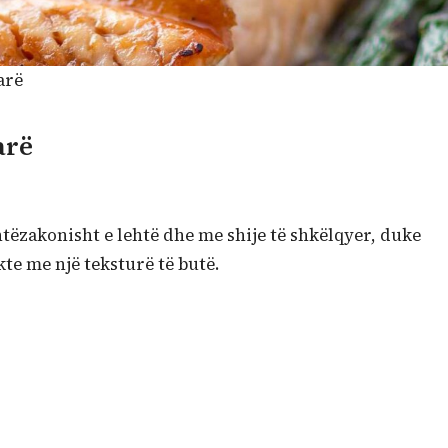
arë
arë
htëzakonisht e lehtë dhe me shije të shkëlqyer, duke
te me një teksturë të butë.