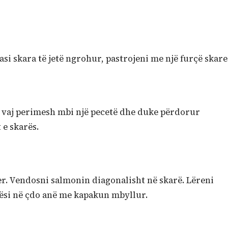
si skara të jetë ngrohur, pastrojeni me një furçë skare
 vaj perimesh mbi një pecetë dhe duke përdorur
 e skarës.
er. Vendosni salmonin diagonalisht në skarë. Lëreni
ësi në çdo anë me kapakun mbyllur.