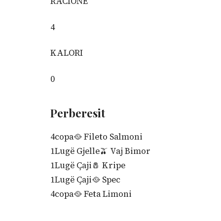
RACIONE
4
KALORI
0
Perberesit
4
copa
🥘
Fileto Salmoni
1
Lugë Gjelle
🫒
Vaj Bimor
1
Lugë Çaji
🧂
Kripe
1
Lugë Çaji
🥘
Spec
4
copa
🥘
Feta Limoni