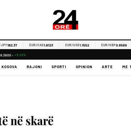
82.37
1.6123
1.1552
0.8569
EUR/CAD
EUR/USD
EUR/GBP
76.3600
▲ +3.22%
KOSOVA
RAJONI
SPORTI
OPINION
ARTE
ME 
të në skarë