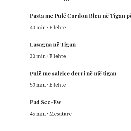
Pasta me Pulë Cordon Bleu në Tigan p
40 min
·
E lehte
Lasagna në Tigan
30 min
·
E lehte
Pulë me salçiçe derri në një tigan
50 min
·
E lehte
Pad See-Ew
45 min
·
Mesatare