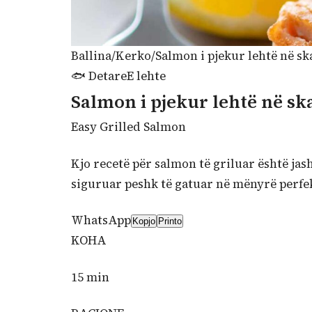
Ballina
/
Kerko
/
Salmon i pjekur lehtë në sk
🐟
Detare
E lehte
Salmon i pjekur lehtë në sk
Easy Grilled Salmon
Kjo recetë për salmon të griluar është jas
siguruar peshk të gatuar në mënyrë perfek
WhatsApp
Kopjo
Printo
KOHA
15 min