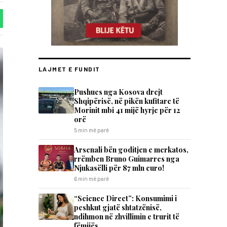
LAJMET E FUNDIT
​Pushues nga Kosova drejt
Shqipërisë, në pikën kufitare të
Morinit mbi 41 mijë hyrje për 12
orë
5 min më parë
Arsenali bën goditjen e merkatos,
rrëmben Bruno Guimarres nga
Njukasëlli për 87 mln euro!
6 min më parë
“Science Direct”: Konsumimi i
peshkut gjatë shtatzënisë,
ndihmon në zhvillimin e trurit të
fëmijës