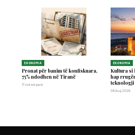
EKONOMIA
EKONOMIA
Pronat për banim të konfiskuara,
Kultura si 
75% ndodhen në Tiranë
hap rrugën
teknologji
17 orë më parë
06 Aug 2026