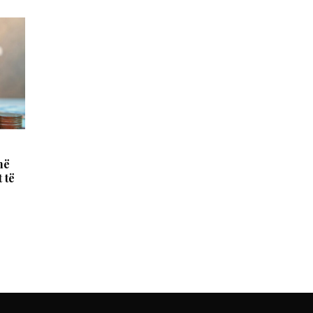
në
 të