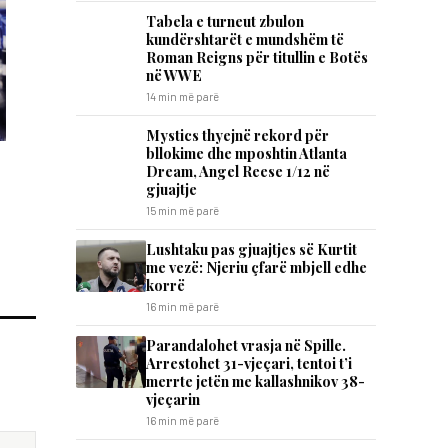
Tabela e turneut zbulon
kundërshtarët e mundshëm të
Roman Reigns për titullin e Botës
në WWE
14 min më parë
Mystics thyejnë rekord për
bllokime dhe mposhtin Atlanta
Dream, Angel Reese 1/12 në
gjuajtje
15 min më parë
​Lushtaku pas gjuajtjes së Kurtit
me vezë: Njeriu çfarë mbjell edhe
korrë
16 min më parë
Parandalohet vrasja në Spille.
Arrestohet 31-vjeçari, tentoi t’i
merrte jetën me kallashnikov 38-
vjeçarin
16 min më parë