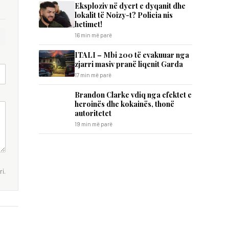
Eksploziv në dyert e dyqanit dhe
lokalit të Noizy-t? Policia nis
hetimet!
16 min më parë
ITALI – Mbi 200 të evakuuar nga
zjarri masiv pranë liqenit Garda
17 min më parë
Brandon Clarke vdiq nga efektet e
heroinës dhe kokainës, thonë
autoritetet
19 min më parë
i.