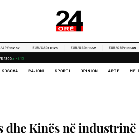
182.37
1.6123
1.1552
0.8569
Y
EUR/CAD
EUR/USD
EUR/GBP
75.4300
▲ +2.1%
KOSOVA
RAJONI
SPORTI
OPINION
ARTE
ME 
s dhe Kinës në industrinë