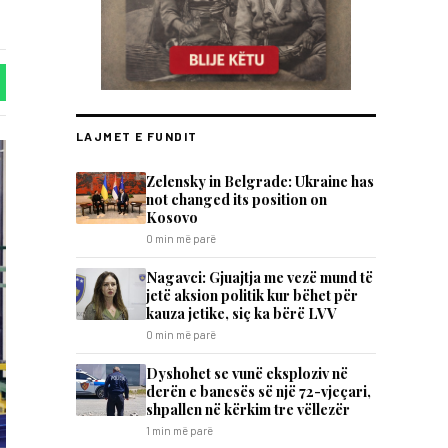
LAJMET E FUNDIT
Zelensky in Belgrade: Ukraine has
not changed its position on
Kosovo
0 min më parë
Nagavci: Gjuajtja me vezë mund të
jetë aksion politik kur bëhet për
kauza jetike, siç ka bërë LVV
0 min më parë
Dyshohet se vunë eksploziv në
derën e banesës së një 72-vjeçari,
shpallen në kërkim tre vëllezër
1 min më parë