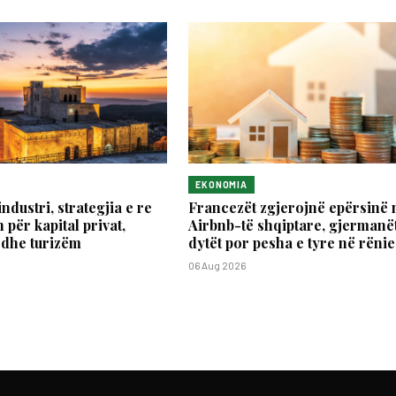
EKONOMIA
industri, strategjia e re
Francezët zgjerojnë epërsinë 
 për kapital privat,
Airbnb-të shqiptare, gjermanët
 dhe turizëm
dytët por pesha e tyre në rënie
06 Aug 2026