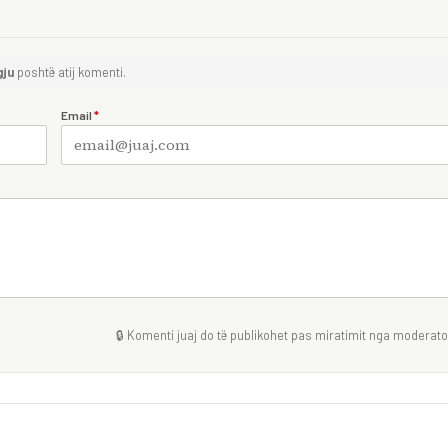
gju
poshtë atij komenti.
Email
*
🔒 Komenti juaj do të publikohet pas miratimit nga moderator