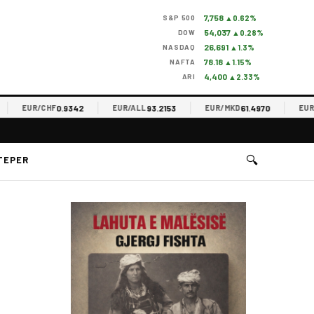
7,758
S&P 500
▲0.62%
54,037
DOW
▲0.28%
26,691
NASDAQ
▲1.3%
78.18
NAFTA
▲1.15%
4,400
ARI
▲2.33%
0.9342
93.2153
61.4970
EUR/CHF
EUR/ALL
EUR/MKD
EUR/RS
🔍
TEPER