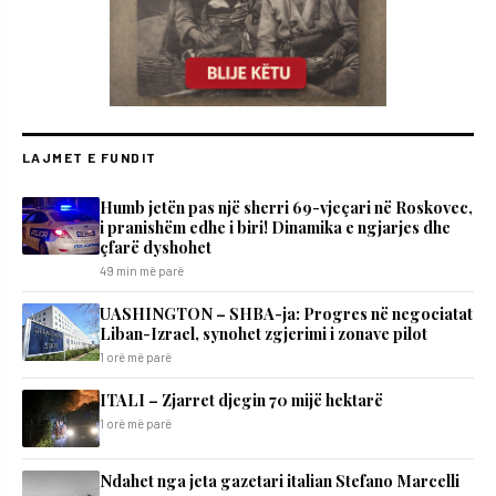
LAJMET E FUNDIT
Humb jetën pas një sherri 69-vjeçari në Roskovec,
i pranishëm edhe i biri! Dinamika e ngjarjes dhe
çfarë dyshohet
49 min më parë
UASHINGTON – SHBA-ja: Progres në negociatat
Liban-Izrael, synohet zgjerimi i zonave pilot
1 orë më parë
ITALI – Zjarret djegin 70 mijë hektarë
1 orë më parë
Ndahet nga jeta gazetari italian Stefano Marcelli