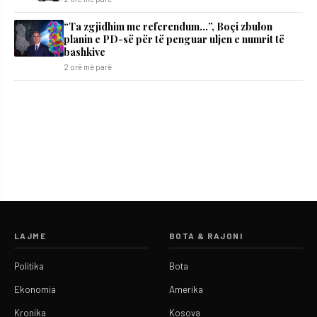
“Ta zgjidhim me referendum…”, Boçi zbulon
planin e PD-së për të penguar uljen e numrit të
bashkive
2 orë më parë
LAJME
BOTA & RAJONI
Politika
Bota
Ekonomia
Amerika
Kronika
Kosova