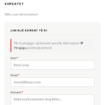
KOMENTET
Bëhu i pari që komenton!
LINI NJË KOMENT TË RI
Për t'u përgjigjur një komenti specifik, kliko butonin
💬
Përgjigju
poshtë atij komenti.
Emri
*
Email
*
Komenti
*