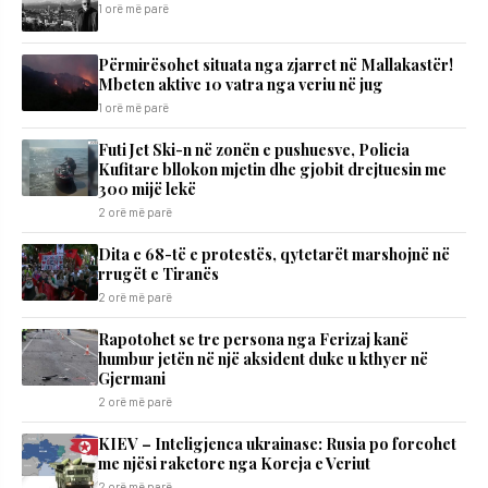
1 orë më parë
Përmirësohet situata nga zjarret në Mallakastër!
Mbeten aktive 10 vatra nga veriu në jug
1 orë më parë
Futi Jet Ski-n në zonën e pushuesve, Policia
Kufitare bllokon mjetin dhe gjobit drejtuesin me
300 mijë lekë
2 orë më parë
Dita e 68-të e protestës, qytetarët marshojnë në
rrugët e Tiranës
2 orë më parë
Rapotohet se tre persona nga Ferizaj kanë
humbur jetën në një aksident duke u kthyer në
Gjermani
2 orë më parë
KIEV – Inteligjenca ukrainase: Rusia po forcohet
me njësi raketore nga Koreja e Veriut
2 orë më parë