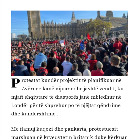
P
rotestat kundër projektit të planifikuar në
Zvërnec kanë vijuar edhe jashtë vendit, ku
mjaft shqiptarë të diasporës janë mbledhur në
Londër për të shprehur po të njëjtat qëndrime
dhe kundërshtime .
Me flamuj kuqezi dhe pankarta, protestuesit
marshuan në kryeqytetin britanik duke kërkuar