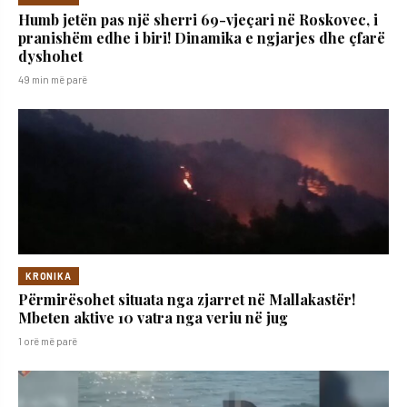
Humb jetën pas një sherri 69-vjeçari në Roskovec, i
pranishëm edhe i biri! Dinamika e ngjarjes dhe çfarë
dyshohet
49 min më parë
KRONIKA
Përmirësohet situata nga zjarret në Mallakastër!
Mbeten aktive 10 vatra nga veriu në jug
1 orë më parë