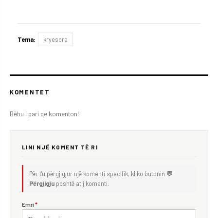
Tema:
kryesore
KOMENTET
Bëhu i pari që komenton!
LINI NJË KOMENT TË RI
Për t'u përgjigjur një komenti specifik, kliko butonin
💬
Përgjigju
poshtë atij komenti.
Emri
*