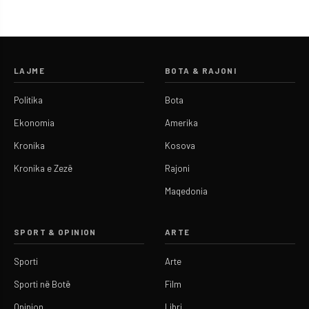
LAJME
BOTA & RAJONI
Politika
Bota
Ekonomia
Amerika
Kronika
Kosova
Kronika e Zezë
Rajoni
Maqedonia
SPORT & OPINION
ARTE
Sporti
Arte
Sporti në Botë
Film
Opinion
Libri