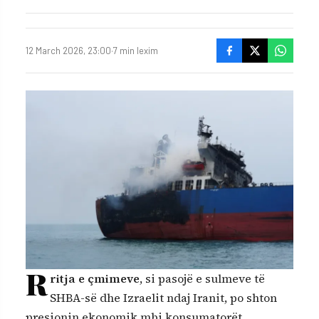
12 March 2026, 23:00
·
7 min lexim
R
ritja e çmimeve
, si pasojë e sulmeve të
SHBA-së dhe Izraelit ndaj Iranit, po shton
presionin ekonomik mbi konsumatorët