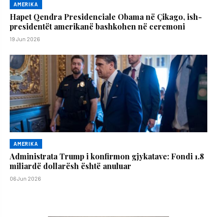
AMERIKA
Hapet Qendra Presidenciale Obama në Çikago, ish-
presidentët amerikanë bashkohen në ceremoni
19 Jun 2026
AMERIKA
Administrata Trump i konfirmon gjykatave: Fondi 1.8
miliardë dollarësh është anuluar
06 Jun 2026