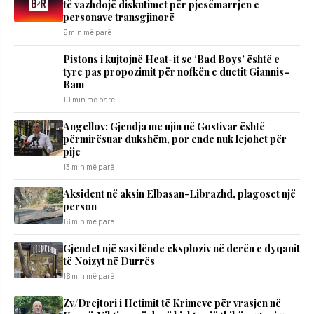
të vazhdojë diskutimet për pjesëmarrjen e
personave transgjinorë
6 min më parë
Pistons i kujtojnë Heat-it se ‘Bad Boys’ është e
tyre pas propozimit për nofkën e duetit Giannis–
Bam
10 min më parë
Angellov: Gjendja me ujin në Gostivar është
përmirësuar dukshëm, por ende nuk lejohet për
pije
13 min më parë
Aksident në aksin Elbasan-Librazhd, plagoset një
person
16 min më parë
Gjendet një sasi lënde eksploziv në derën e dyqanit
të Noizyt në Durrës
16 min më parë
Zv/Drejtori i Hetimit të Krimeve për vrasjen në