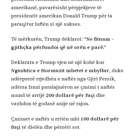
amerikanë, pavarësisht përpjekjeve të
presidentit amerikan Donald Trump për ta
paraqitur luftën si një sukses.
Të mërkurën, Trump deklaroi:
“Ne fituam –
gjithçka përfundoi që në orën e parë.”
Deklarata e Trump vjen në një kohë kur
Ngushtica e Hormuzit mbetet e mbyllur
, duke
ndërprerë rrjedhën e naftës nga Gjiri Persik,
ndërsa Irani paralajmëron se çmimi i naftës
mund të arrijë
200 dollarë për fuçi
dhe
vazhdon të godasë anije në rajon.
Çmimet e naftës u rritën mbi
100 dollarë për
fuçi
të dielën dhe përsëri sot.