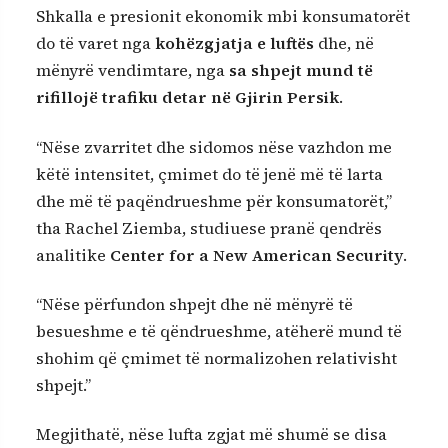
Shkalla e presionit ekonomik mbi konsumatorët
do të varet nga
kohëzgjatja e luftës
dhe, në
mënyrë vendimtare, nga
sa shpejt mund të
rifillojë trafiku detar në Gjirin Persik
.
“Nëse zvarritet dhe sidomos nëse vazhdon me
këtë intensitet, çmimet do të jenë më të larta
dhe më të paqëndrueshme për konsumatorët,”
tha Rachel Ziemba, studiuese pranë qendrës
analitike
Center for a New American Security
.
“Nëse përfundon shpejt dhe në mënyrë të
besueshme e të qëndrueshme, atëherë mund të
shohim që çmimet të normalizohen relativisht
shpejt.”
Megjithatë, nëse lufta zgjat më shumë se disa