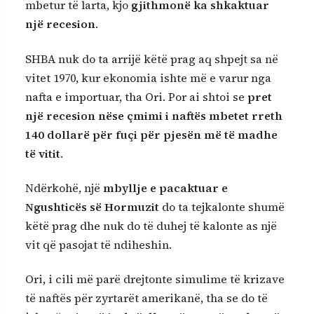
mbetur të larta, kjo
gjithmonë ka shkaktuar
një recesion
.
SHBA nuk do ta arrijë këtë prag aq shpejt sa në
vitet 1970, kur ekonomia ishte më e varur nga
nafta e importuar, tha Ori. Por ai shtoi se
pret
një recesion nëse çmimi i naftës mbetet rreth
140 dollarë për fuçi për pjesën më të madhe
të vitit
.
Ndërkohë, një
mbyllje e pacaktuar e
Ngushticës së Hormuzit
do ta tejkalonte shumë
këtë prag dhe nuk do të duhej të kalonte as një
vit që pasojat të ndiheshin.
Ori, i cili më parë drejtonte simulime të krizave
të naftës për zyrtarët amerikanë, tha se do të