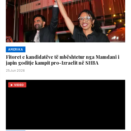
AMERIKA
Fitoret e kandidatëve të mbështetur nga Mamdani i
japin goditje kampit pro-Izraelit në SHBA
25 Jun 2026
VIDEO