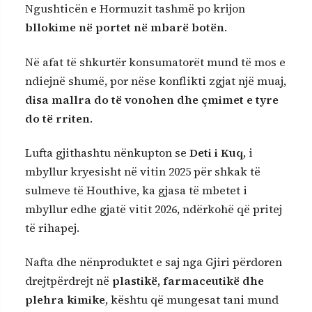
Ngushticën e Hormuzit tashmë po krijon
bllokime në portet në mbarë botën
.
Në afat të shkurtër konsumatorët mund të mos e
ndiejnë shumë, por nëse konflikti zgjat një muaj,
disa mallra do të vonohen dhe çmimet e tyre
do të rriten
.
Lufta gjithashtu nënkupton se
Deti i Kuq
, i
mbyllur kryesisht në vitin 2025 për shkak të
sulmeve të Houthive, ka gjasa të mbetet i
mbyllur edhe gjatë vitit 2026, ndërkohë që pritej
të rihapej.
Nafta dhe nënproduktet e saj nga Gjiri përdoren
drejtpërdrejt në
plastikë, farmaceutikë dhe
plehra kimike
, kështu që mungesat tani mund