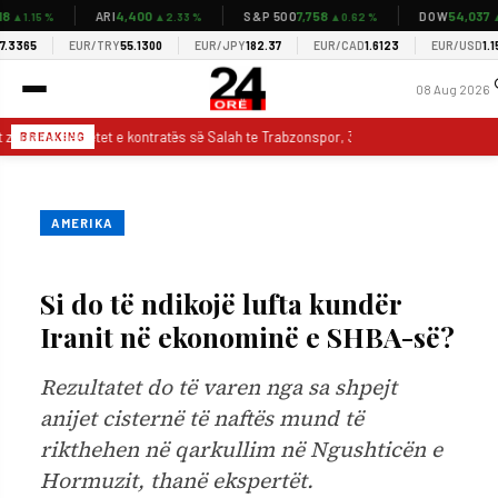
4,400
7,758
54,037
ARI
S&P 500
DOW
.15 %
▲2.33 %
▲0.62 %
▲0.2
5
EUR/TRY
55.1300
EUR/JPY
182.37
EUR/CAD
1.6123
EUR/USD
1.1552
08 Aug 2026
zbulojnë sekretet e kontratës së Salah te Trabzonspor, 30 mln euro pagë, shpenz
BREAKING
AMERIKA
Si do të ndikojë lufta kundër
Iranit në ekonominë e SHBA-së?
Rezultatet do të varen nga sa shpejt
anijet cisternë të naftës mund të
rikthehen në qarkullim në Ngushticën e
Hormuzit, thanë ekspertët.