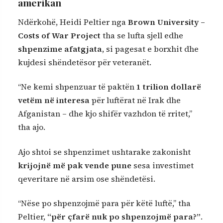
amerikan
Ndërkohë, Heidi Peltier nga
Brown University –
Costs of War Project
tha se lufta sjell edhe
shpenzime afatgjata
, si pagesat e borxhit dhe
kujdesi shëndetësor për veteranët.
“Ne kemi shpenzuar të paktën
1 trilion dollarë
vetëm në interesa
për luftërat në Irak dhe
Afganistan – dhe kjo shifër vazhdon të rritet,”
tha ajo.
Ajo shtoi se shpenzimet ushtarake zakonisht
krijojnë më pak vende pune
sesa investimet
qeveritare në arsim ose shëndetësi.
“Nëse po shpenzojmë para për këtë luftë,” tha
Peltier,
“për çfarë nuk po shpenzojmë para?”
.