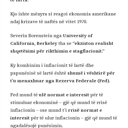
Kjo ishte mënyra si reagoi ekonomia amerikane
ndaj krizave të naftës në vitet 1970.
Severin Borenstein nga
University of
California, Berkeley
tha se
“ekziston realisht
shqetësimi për rikthimin e stagflacionit.”
Ky kombinim i inflacionit të lartë dhe
papunësisë së lartë është
shumë i vështirë për
t’u menaxhuar nga Rezerva Federale (Fed)
.
Fed mund të
ulë normat e interesit
për të
stimuluar ekonominë – gjë që mund të rrisë
inflacionin – ose mund t’i
rrisë normat e
interesit
për të ulur inflacionin – gjë që mund të
ngadalësojë punësimin.