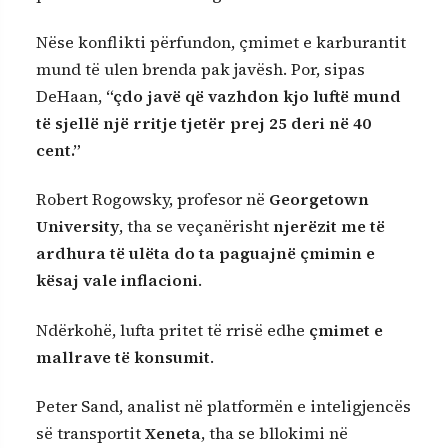
Nëse konflikti përfundon, çmimet e karburantit
mund të ulen brenda pak javësh. Por, sipas
DeHaan,
“çdo javë që vazhdon kjo luftë mund
të sjellë një rritje tjetër prej 25 deri në 40
cent.”
Robert Rogowsky, profesor në
Georgetown
University
, tha se veçanërisht
njerëzit me të
ardhura të ulëta do ta paguajnë çmimin e
kësaj vale inflacioni
.
Ndërkohë, lufta pritet të rrisë edhe
çmimet e
mallrave të konsumit
.
Peter Sand, analist në platformën e inteligjencës
së transportit
Xeneta
, tha se bllokimi në