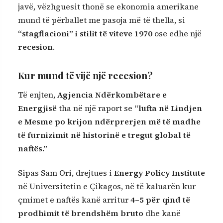
javë, vëzhguesit thonë se ekonomia amerikane
mund të përballet me pasoja më të thella, si
“stagflacioni” i stilit të viteve 1970
ose edhe një
recesion
.
Kur mund të vijë një recesion?
Të enjten,
Agjencia Ndërkombëtare e
Energjisë
tha në një raport se
“lufta në Lindjen
e Mesme po krijon ndërprerjen më të madhe
të furnizimit në historinë e tregut global të
naftës.”
Sipas Sam Ori, drejtues i
Energy Policy Institute
në Universitetin e Çikagos, në të kaluarën kur
çmimet e naftës kanë arritur
4–5 për qind të
prodhimit të brendshëm bruto
dhe kanë