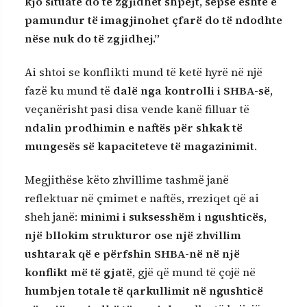
kjo situatë do të zgjidhet shpejt, sepse është e
pamundur të imagjinohet çfarë do të ndodhte
nëse nuk do të zgjidhej.”
Ai shtoi se konflikti mund të ketë hyrë në një
fazë ku mund të
dalë nga kontrolli i SHBA-së
,
veçanërisht pasi disa vende kanë filluar të
ndalin prodhimin e naftës për shkak të
mungesës së kapaciteteve të magazinimit
.
Megjithëse këto zhvillime tashmë janë
reflektuar në çmimet e naftës, rreziqet që ai
sheh janë:
minimi i suksesshëm i ngushticës,
një bllokim strukturor ose një zhvillim
ushtarak që e përfshin SHBA-në në një
konflikt më të gjatë
, gjë që mund të çojë në
humbjen totale të qarkullimit në ngushticë