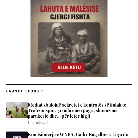
LAJMET E FUNDIT
Mediat zbulojnë sekretet e kontratës së Salah te
Trabzonspor, 30 mln euro pagë, shpenzime
parukerie dhe… për letër higji
1 min më parë
Komisionerja e WNBA, Cathy Engelbert: Liga do