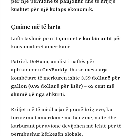
për një periudhë të panjohur
dhe të krijojë
kushtet për një kolaps ekonomik
.
Çmime më të larta
Lufta tashmë po rrit
çmimet e karburantit
për
konsumatorët amerikanë.
Patrick DeHaan, analist i naftës për
aplikacionin
GasBuddy
, tha se mesatarja
kombëtare të mërkurën ishte
3.59 dollarë për
gallon (0.95 dollarë për litër)
–
65 cent më
shumë që nga shkurti
.
Rritjet më të mëdha janë pranë brigjeve, ku
furnizimet amerikane me benzinë, naftë dhe
karburant për avionë devijohen më lehtë për të
përmbushur kërkesën globale.