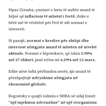
Sipas Ziemba, çmimet e larta të naftës mund të
bëjnë që
inflacioni të mbetet i fortë
, duke e
bërë më të vështirë për Fed të ulë normat e
interesit.
Si pasojë,
normat e kredive për shtëpi dhe
interesat afatgjata mund të mbeten në nivelet
aktuale
. Normat e hipotekave, që ishin
5.99%
më 27 shkurt
, janë rritur në
6.29% më 12 mars
.
Edhe nëse lufta përfundon nesër, ajo mund të
përshpejtojë
ndryshime afatgjata në
ekonominë globale
.
Rogowsky e quajti sulmin e SHBA-së ndaj Iranit
“një injeksion adrenaline” në një riorganizim