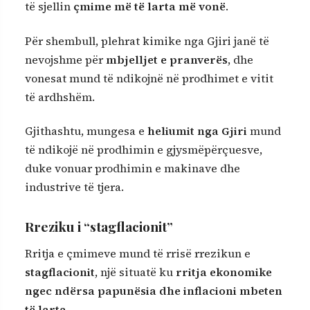
të sjellin
çmime më të larta më vonë
.
Për shembull, plehrat kimike nga Gjiri janë të
nevojshme për
mbjelljet e pranverës
, dhe
vonesat mund të ndikojnë në prodhimet e vitit
të ardhshëm.
Gjithashtu, mungesa e
heliumit nga Gjiri
mund
të ndikojë në prodhimin e gjysmëpërçuesve,
duke vonuar prodhimin e makinave dhe
industrive të tjera.
Rreziku i “stagflacionit”
Rritja e çmimeve mund të rrisë rrezikun e
stagflacionit
, një situatë ku
rritja ekonomike
ngec ndërsa papunësia dhe inflacioni mbeten
të larta
.