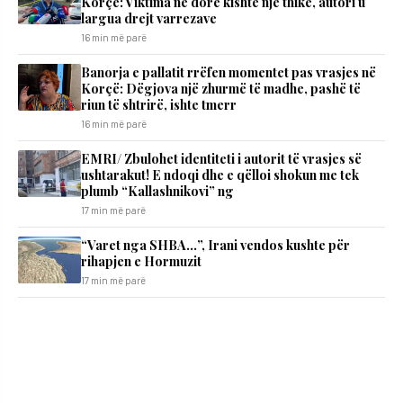
Korçë: Viktima në dorë kishte një thikë, autori u
largua drejt varrezave
16 min më parë
Banorja e pallatit rrëfen momentet pas vrasjes në
Korçë: Dëgjova një zhurmë të madhe, pashë të
riun të shtrirë, ishte tmerr
16 min më parë
EMRI/ Zbulohet identiteti i autorit të vrasjes së
ushtarakut! E ndoqi dhe e qëlloi shokun me tek
plumb “Kallashnikovi” ng
17 min më parë
“Varet nga SHBA…”, Irani vendos kushte për
rihapjen e Hormuzit
17 min më parë