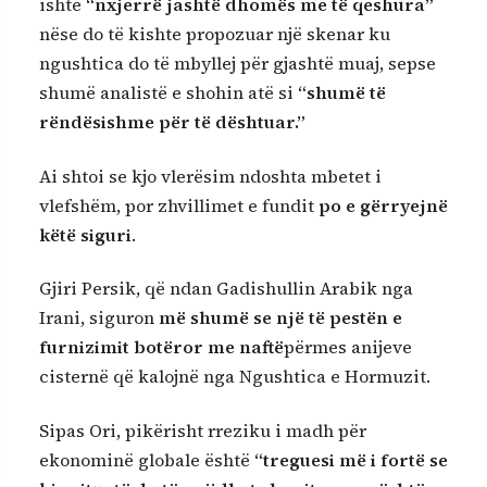
ishte
“nxjerrë jashtë dhomës me të qeshura”
nëse do të kishte propozuar një skenar ku
ngushtica do të mbyllej për gjashtë muaj, sepse
shumë analistë e shohin atë si
“shumë të
rëndësishme për të dështuar.”
Ai shtoi se kjo vlerësim ndoshta mbetet i
vlefshëm, por zhvillimet e fundit
po e gërryejnë
këtë siguri
.
Gjiri Persik, që ndan Gadishullin Arabik nga
Irani, siguron
më shumë se një të pestën e
furnizimit botëror me naftë
përmes anijeve
cisternë që kalojnë nga Ngushtica e Hormuzit.
Sipas Ori, pikërisht rreziku i madh për
ekonominë globale është
“treguesi më i fortë se