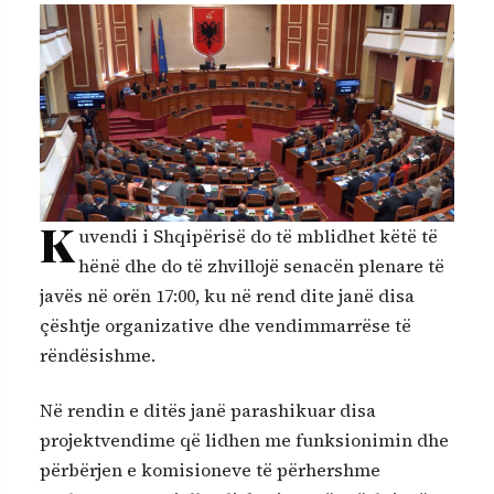
K
uvendi i Shqipërisë do të mblidhet këtë të
hënë dhe do të zhvillojë senacën plenare të
javës në orën 17:00, ku në rend dite janë disa
çështje organizative dhe vendimmarrëse të
rëndësishme.
Në rendin e ditës janë parashikuar disa
projektvendime që lidhen me funksionimin dhe
përbërjen e komisioneve të përhershme