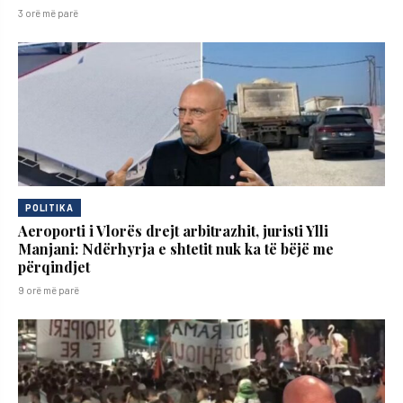
3 orë më parë
POLITIKA
Aeroporti i Vlorës drejt arbitrazhit, juristi Ylli
Manjani: Ndërhyrja e shtetit nuk ka të bëjë me
përqindjet
9 orë më parë