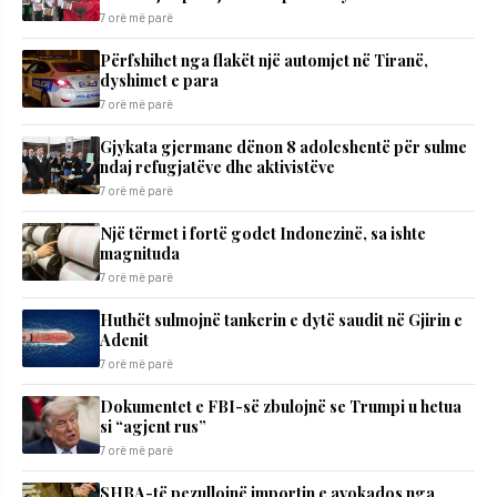
7 orë më parë
Përfshihet nga flakët një automjet në Tiranë,
dyshimet e para
7 orë më parë
Gjykata gjermane dënon 8 adoleshentë për sulme
ndaj refugjatëve dhe aktivistëve
7 orë më parë
Një tërmet i fortë godet Indonezinë, sa ishte
magnituda
7 orë më parë
Huthët sulmojnë tankerin e dytë saudit në Gjirin e
Adenit
7 orë më parë
Dokumentet e FBI-së zbulojnë se Trumpi u hetua
si “agjent rus”
7 orë më parë
SHBA-të pezullojnë importin e avokados nga