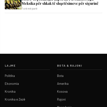
Meksika për shkak të shqetësimeve për sigurinë
7 orë më parë
LAJME
BOTA & RAJONI
Politika
Bota
Ekonomia
Amerika
Kronika
Kosova
Kronika e Zezë
Rajoni