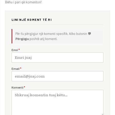
Bëhu i pari që komenton!
LINI NJË KOMENT TË RI
Për t'u përgjigjur një komenti specifik, kliko butonin
💬
Përgjigju
poshtë atij komenti.
Emri
*
Email
*
Komenti
*