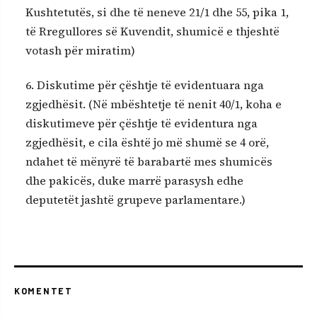
Kushtetutës, si dhe të neneve 21/1 dhe 55, pika 1,
të Rregullores së Kuvendit, shumicë e thjeshtë
votash për miratim)
6. Diskutime për çështje të evidentuara nga
zgjedhësit. (Në mbështetje të nenit 40/1, koha e
diskutimeve për çështje të evidentura nga
zgjedhësit, e cila është jo më shumë se 4 orë,
ndahet të mënyrë të barabartë mes shumicës
dhe pakicës, duke marrë parasysh edhe
deputetët jashtë grupeve parlamentare.)
KOMENTET