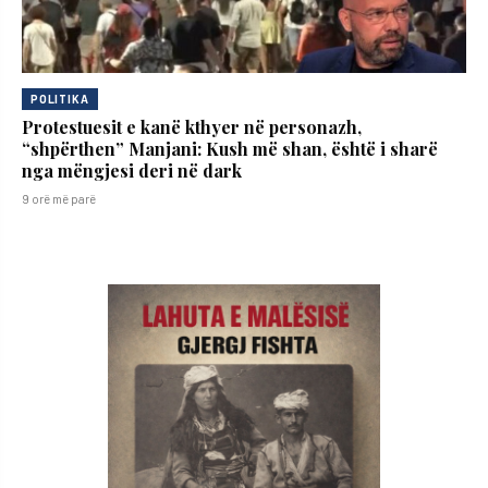
POLITIKA
Protestuesit e kanë kthyer në personazh,
“shpërthen” Manjani: Kush më shan, është i sharë
nga mëngjesi deri në dark
9 orë më parë