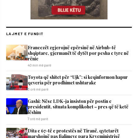
LAJMET E FUNDIT
Francezët zgjerojnë epërsinë në Airbnb-të
shqiptare, gjermanët të dytët por pesha e tyre në
rënie
40 min më parë
Toyota që shitet për “Ujk”: si keqinformon hapur
qeveria për prodhimet ushtarake
3 orë më parë
Gashi: Nëse LDK-ja insiston për postin e
presidentit, situata komplikohet – pres që të ketë
lëshim
7 orë më parë
Dita e 67-të e protestës në Tiranë, qytetarët
marshojnë pas fjalimeve para Kryeministrisë