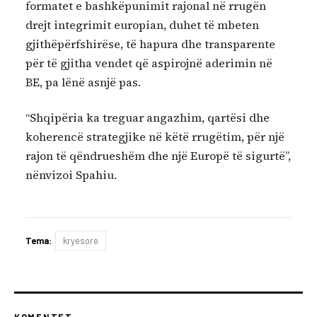
formatet e bashkëpunimit rajonal në rrugën
drejt integrimit europian, duhet të mbeten
gjithëpërfshirëse, të hapura dhe transparente
për të gjitha vendet që aspirojnë aderimin në
BE, pa lënë asnjë pas.
“Shqipëria ka treguar angazhim, qartësi dhe
koherencë strategjike në këtë rrugëtim, për një
rajon të qëndrueshëm dhe një Europë të sigurtë”,
nënvizoi Spahiu.
Tema:
kryesore