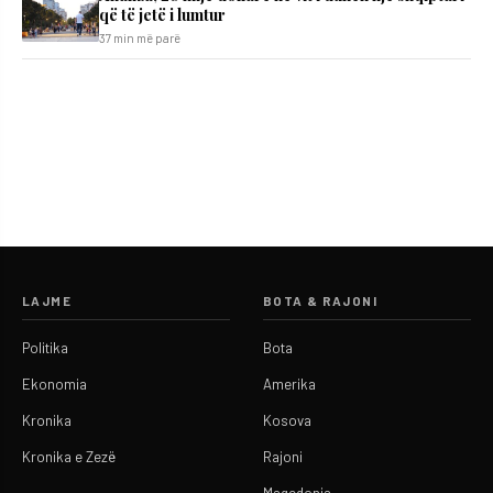
që të jetë i lumtur
37 min më parë
LAJME
BOTA & RAJONI
Politika
Bota
Ekonomia
Amerika
Kronika
Kosova
Kronika e Zezë
Rajoni