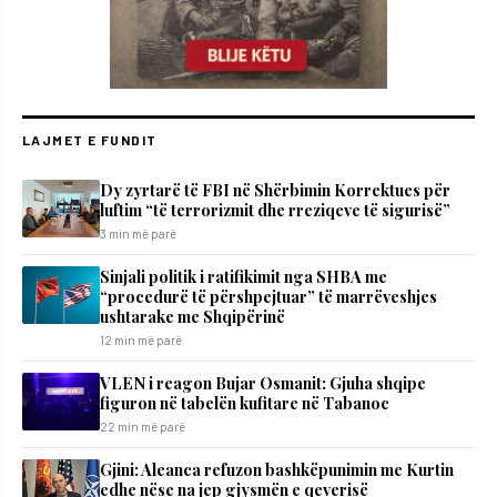
LAJMET E FUNDIT
Dy zyrtarë të FBI në Shërbimin Korrektues për
luftim “të terrorizmit dhe rreziqeve të sigurisë”
3 min më parë
Sinjali politik i ratifikimit nga SHBA me
“procedurë të përshpejtuar” të marrëveshjes
ushtarake me Shqipërinë
12 min më parë
VLEN i reagon Bujar Osmanit: Gjuha shqipe
figuron në tabelën kufitare në Tabanoc
22 min më parë
​Gjini: Aleanca refuzon bashkëpunimin me Kurtin
edhe nëse na jep gjysmën e qeverisë