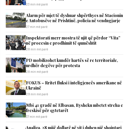
23 min më parë
Alarm për mjet të dyshuar shpërthyes në Stacionin
e Autobusëve në Prishtinë, policia në vendngjarje
27 min më parë
Inspektorati merr mostra të ujit që përdor “Vita”
në procesin e prodhimit të qumështit
28 min më parë
PD mobilizohet kundër hartës së re territoriale,
urdhër degëve për protesta
28 min më parë
FOKUS – Rritet fluksi i inteligjencës amerikane në
Ukrainë
29 min më parë
Mbi 41 gradë në Elbasan, Bysheku mbetet streha e
freskisë për qytetarët
37 min më parë
Analiza, 28 mijë dollarë në vit i duhen një shqiptari