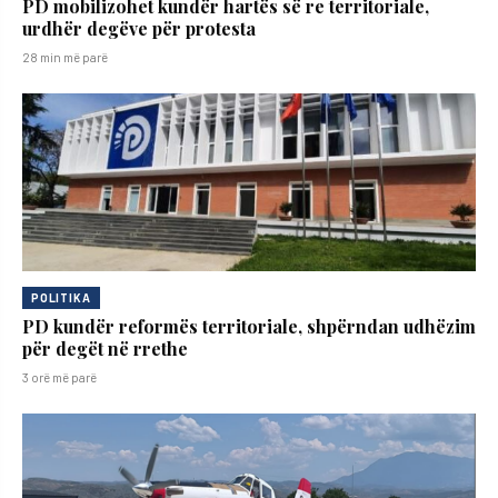
PD mobilizohet kundër hartës së re territoriale,
urdhër degëve për protesta
28 min më parë
POLITIKA
PD kundër reformës territoriale, shpërndan udhëzim
për degët në rrethe
3 orë më parë