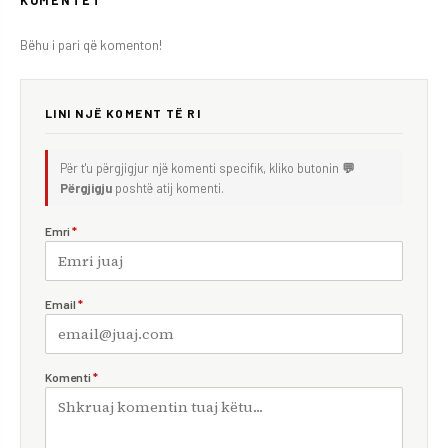
KOMENTET
Bëhu i pari që komenton!
LINI NJË KOMENT TË RI
Për t'u përgjigjur një komenti specifik, kliko butonin
💬
Përgjigju
poshtë atij komenti.
Emri
*
Email
*
Komenti
*