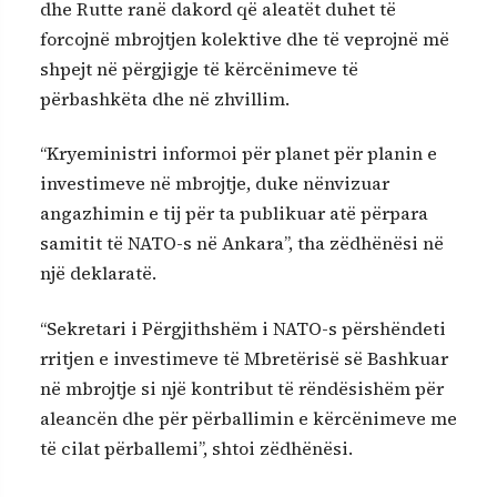
dhe Rutte ranë dakord që aleatët duhet të
forcojnë mbrojtjen kolektive dhe të veprojnë më
shpejt në përgjigje të kërcënimeve të
përbashkëta dhe në zhvillim.
“Kryeministri informoi për planet për planin e
investimeve në mbrojtje, duke nënvizuar
angazhimin e tij për ta publikuar atë përpara
samitit të NATO-s në Ankara”, tha zëdhënësi në
një deklaratë.
“Sekretari i Përgjithshëm i NATO-s përshëndeti
rritjen e investimeve të Mbretërisë së Bashkuar
në mbrojtje si një kontribut të rëndësishëm për
aleancën dhe për përballimin e kërcënimeve me
të cilat përballemi”, shtoi zëdhënësi.