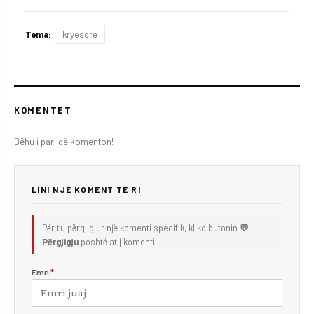
Tema:
kryesore
KOMENTET
Bëhu i pari që komenton!
LINI NJË KOMENT TË RI
Për t'u përgjigjur një komenti specifik, kliko butonin
💬
Përgjigju
poshtë atij komenti.
Emri
*