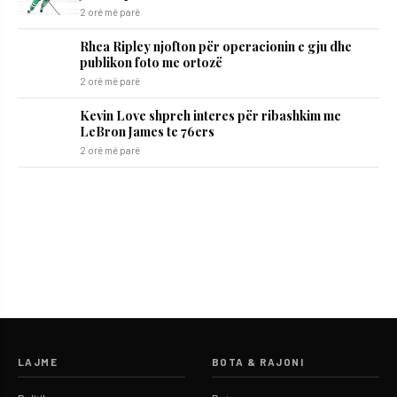
2 orë më parë
Rhea Ripley njofton për operacionin e gju dhe
publikon foto me ortozë
2 orë më parë
Kevin Love shpreh interes për ribashkim me
LeBron James te 76ers
2 orë më parë
LAJME
BOTA & RAJONI