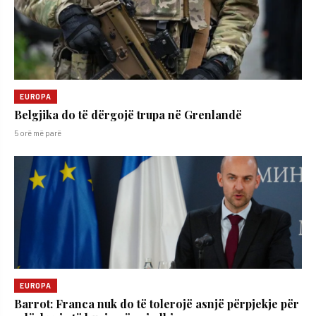
EUROPA
Belgjika do të dërgojë trupa në Grenlandë
5 orë më parë
EUROPA
Barrot: Franca nuk do të tolerojë asnjë përpjekje për