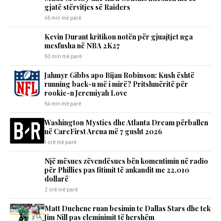
gjatë stërvitjes së Raiders
45 min më parë
Kevin Durant kritikon notën për gjuajtjet nga
mesfusha në NBA 2K27
50 min më parë
Jahmyr Gibbs apo Bijan Robinson: Kush është
running back-u më i mirë? Pritshmëritë për
rookie-n Jeremiyah Love
54 min më parë
Washington Mystics dhe Atlanta Dream përballen
në CareFirst Arena më 7 gusht 2026
1 orë më parë
Një mësues zëvendësues bën komentimin në radio
për Phillies pas fitimit të ankandit me 22,010
dollarë
2 orë më parë
Matt Duchene ruan besimin te Dallas Stars dhe tek
Jim Nill pas eleminimit të hershëm