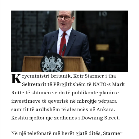
K
ryeministri britanik, Keir Starmer i tha
Sekretarit të Përgjithshëm të NATO-s Mark
Rutte të shtunën se do të publikonte planin e
investimeve të qeverisë në mbrojtje përpara
samitit të ardhshëm të aleancës në Ankara.
Kështu njoftoi një zëdhënës i Downing Street.
Në një telefonatë më herët gjatë ditës, Starmer