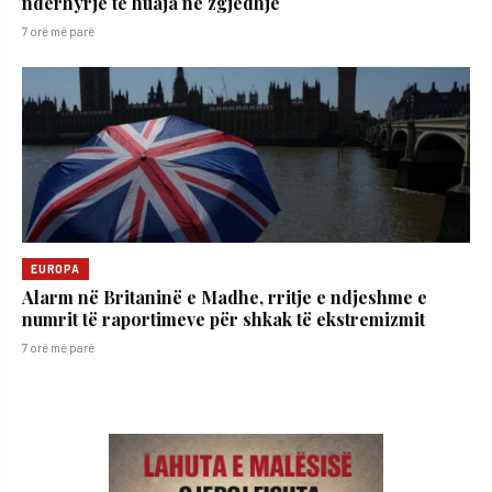
ndërhyrje të huaja në zgjedhje
7 orë më parë
EUROPA
Alarm në Britaninë e Madhe, rritje e ndjeshme e
numrit të raportimeve për shkak të ekstremizmit
7 orë më parë