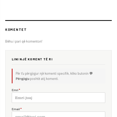
KOMENTET
Bëhu i pari që komenton!
LINI NJË KOMENT TË RI
Për t'u përgjigjur një komenti specifik, kliko butonin
💬
Përgjigju
poshtë atij komenti.
Emri
*
Email
*