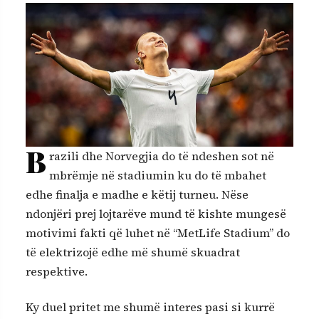
B
razili dhe Norvegjia do të ndeshen sot në
mbrëmje në stadiumin ku do të mbahet
edhe finalja e madhe e këtij turneu. Nëse
ndonjëri prej lojtarëve mund të kishte mungesë
motivimi fakti që luhet në “MetLife Stadium” do
të elektrizojë edhe më shumë skuadrat
respektive.
Ky duel pritet me shumë interes pasi si kurrë