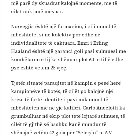
më parë dy skuadrat kalojnë momente, me të
cilat nuk janë mësuar.
Norvegjia është një formacion, i cili mund të
mbështetet si në kolektiv por edhe në
individualitete të caktuara. Emri i Erling
Haaland është një garanci goli pasi sulmuesi me
kombëtaren e tij ka shënuar plot 60 të tillë edhe
pse është vetëm 25 vjeç.
Tjetër situatë paraqitet në kampin e pesë herë
kampionëve të botës, të cilët po kalojnë një
krizë të fortë identiteti pasi nuk mund të
mbështeten më në yje kalibri. Carlo Ancelotti ka
grumbulluar në ekip plot tetë lojtarë sulmues, të
cilët të gjithë së bashku kanë mundur të
shënojnë vetëm 42 gola për “Seleção”-n. A.V.