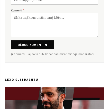
Komenti
*
DËRGO KOMENTIN
🔒 Komenti juaj do të publikohet pas miratimit nga moderatori.
LEXO GJITHASHTU