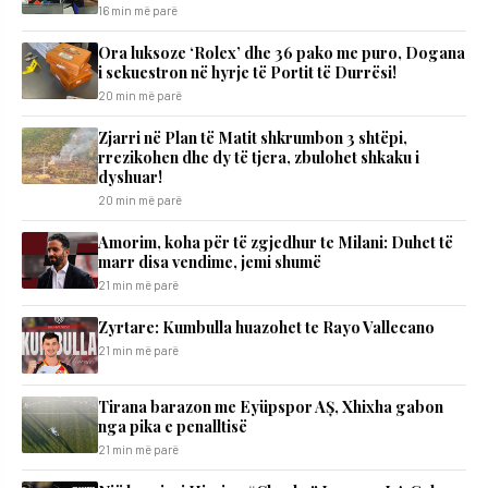
16 min më parë
Ora luksoze ‘Rolex’ dhe 36 pako me puro, Dogana
i sekuestron në hyrje të Portit të Durrësi!
20 min më parë
Zjarri në Plan të Matit shkrumbon 3 shtëpi,
rrezikohen dhe dy të tjera, zbulohet shkaku i
dyshuar!
20 min më parë
Amorim, koha për të zgjedhur te Milani: Duhet të
marr disa vendime, jemi shumë
21 min më parë
Zyrtare: Kumbulla huazohet te Rayo Vallecano
21 min më parë
Tirana barazon me Eyüpspor AȘ, Xhixha gabon
nga pika e penalltisë
21 min më parë