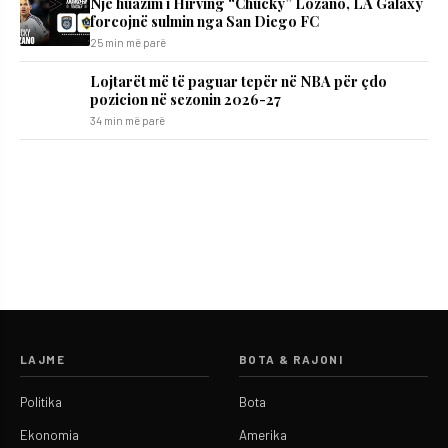
Një huazim i Hirving “Chucky” Lozano, LA Galaxy
forcojnë sulmin nga San Diego FC
25 min më parë
Lojtarët më të paguar tepër në NBA për çdo
pozicion në sezonin 2026-27
34 min më parë
LAJME
BOTA & RAJONI
Politika
Bota
Ekonomia
Amerika