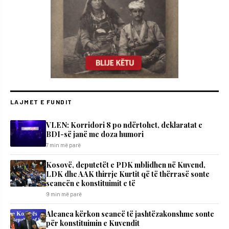
LAJMET E FUNDIT
VLEN: Korridori 8 po ndërtohet, deklaratat e
BDI-së janë me doza ​humori
7 min më parë
Kosovë, deputetët e PDK mblidhen në Kuvend,
LDK dhe AAK thirrje Kurtit që të thërrasë sonte
seancën e konstituimit e të
9 min më parë
Aleanca kërkon seancë të jashtëzakonshme sonte
për konstituimin e Kuvendit