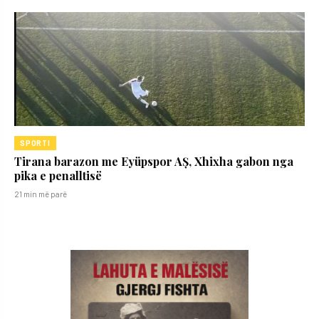
SPORTI
Tirana barazon me Eyüpspor AȘ, Xhixha gabon nga
pika e penalltisë
21 min më parë