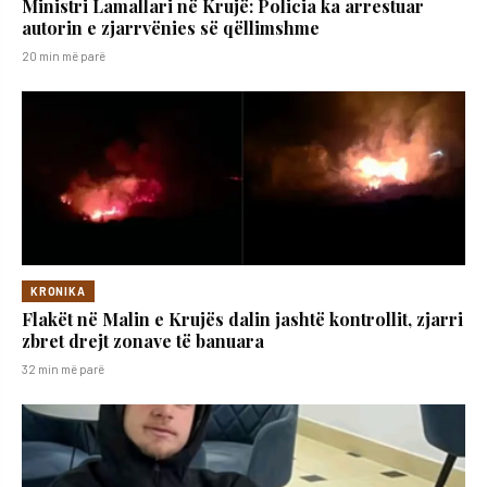
Ministri Lamallari në Krujë: Policia ka arrestuar
autorin e zjarrvënies së qëllimshme
20 min më parë
KRONIKA
Flakët në Malin e Krujës dalin jashtë kontrollit, zjarri
zbret drejt zonave të banuara
32 min më parë