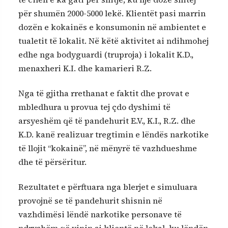
për shumën 2000-5000 lekë. Klientët pasi marrin
dozën e kokainës e konsumonin në ambientet e
tualetit të lokalit. Në këtë aktivitet ai ndihmohej
edhe nga bodyguardi (truproja) i lokalit K.D.,
menaxheri K.I. dhe kamarieri R.Z.
Nga të gjitha rrethanat e faktit dhe provat e
mbledhura u provua tej çdo dyshimi të
arsyeshëm që të pandehurit E.V., K.I., R.Z. dhe
K.D. kanë realizuar tregtimin e lëndës narkotike
të llojit “kokainë”, në mënyrë të vazhdueshme
dhe të përsëritur.
Rezultatet e përftuara nga blerjet e simuluara
provojnë se të pandehurit shisnin në
vazhdimësi lëndë narkotike personave të