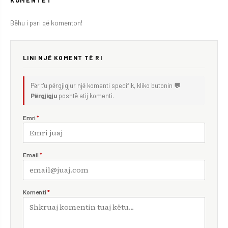
KOMENTET
Bëhu i pari që komenton!
LINI NJË KOMENT TË RI
Për t'u përgjigjur një komenti specifik, kliko butonin
💬
Përgjigju
poshtë atij komenti.
Emri
*
Email
*
Komenti
*