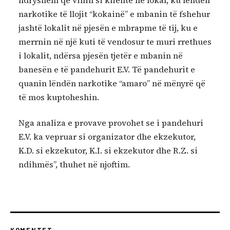
ndryshëm që vinin si klientë në lokal, ku lëndën
narkotike të llojit “kokainë” e mbanin të fshehur
jashtë lokalit në pjesën e mbrapme të tij, ku e
merrnin në një kuti të vendosur te muri rrethues
i lokalit, ndërsa pjesën tjetër e mbanin në
banesën e të pandehurit E.V. Të pandehurit e
quanin lëndën narkotike “amaro” në mënyrë që
të mos kuptoheshin.
Nga analiza e provave provohet se i pandehuri
E.V. ka vepruar si organizator dhe ekzekutor,
K.D. si ekzekutor, K.I. si ekzekutor dhe R.Z. si
ndihmës”, thuhet në njoftim.