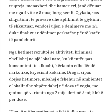
truproja, menaxheri dhe kamerieri, janë dënuar
me nga 4 vite e 8 muaj burg secili. Gjykata, pas
shqyrtimit të provave dhe aplikimit të gjykimit
të shkurtuar, vendosi uljen e dënimeve me 1/3,
duke finalizuar dënimet përkatëse për të katër
të pandehurit.
Nga hetimet rezultoi se aktiviteti kriminal
zhvillohej në një lokal nate, ku klientët, pas
konsumimit të alkoolit, kërkonin edhe lëndë
narkotike, kryesisht kokainë. Droga, sipas
dosjes hetimore, mbahej e fshehur në ambientet
e lokalit dhe shpërndahej në doza të vogla, me
çmime që varionin nga 2 mijë deri në 5 mijë lekë
për dozë.
“Nga të gjitha rrethanat e faktit dhe provat e