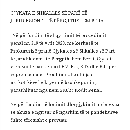
GJYKATA E SHKALLËS SË PARË TË
JURIDIKSIONIT TË PËRGJITHSHËM BERAT
“Në përfundim të shqyrtimit të procedimit
penal nr. 319 të vitit 2023, me kërkesë të
Prokurorisë pranë Gjykatës së Shkallës së Parë
të Juridiksionit të Përgjithshëm Berat, Gjykata
vlerësoi të pandehurit E.V., K.I., K.D. dhe R.I., për
veprën penale “Prodhimi dhe shitja e
narkotikëve” e kryer në bashkëpunim,
parashikuar nga neni 283/2 i Kodit Penal.
Në përfundim të hetimit dhe gjykimit u vlerësua
se akuza e ngritur në ngarkim të të pandehurve
është tërësisht e provuar.