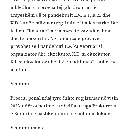
mbledhura u provua tej çdo dyshimi të
arsyeshëm që të pandehurit E.V., K.I., R.Z. dhe
K.D. kanë realizuar tregtimin e lëndës narkotike
të llojit “kokainë”, në mënyrë të vazhdueshme
dhe të përsëritur. Nga analiza e provave
provohet se i pandehuri E.V. ka vepruar si
organizator dhe ekzekutor, K.D. si ekzekutor,
K.I. si ekzekutor dhe R.Z. si ndihmës”, thuhet në
njoftim.
Vendimi
Procesi penal ndaj tyre është regjistruar në vitin
2023, ndërsa hetimet u zhvilluan nga Prokuroria
e Beratit në bashkëpunim me policinë lokale.
Vendimi i plotë