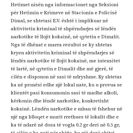
Hetimet nisën nga informacionet nga Seksioni
për Hetimin e Krimeve në Stacionin e Policisë
Dimal, se shtetasi E.V. është i implikuar në
aktivitetin kriminal të shpërndarjes së lëndës
narkotike të llojit kokainë, në qytetin e Dimalit.
Nga të dhënat e marra rezultoi se ky shtetas
kryen aktivitetin kriminal të shpërndarjes së
lëndës narkotike të llojit kokainë, me intensitet
të lartë, në qytetin e Dimalit dhe më gjerë, të
cilën e disponon në sasi të ndryshme. Ky shtetas
ka në pronësi edhe një lokal nate, ku u provua se
klientët pasi konsumonin sasi të madhe alkoli,
kërkonin dhe lëndë narkotike, konkretisht
kokainë. Lëndën narkotike e mban të fshehur në
një nga blloqet e murit rrethues të lokalit dhe e
ka të ndarë në doza të vogla 0.2 gr deri në 0.5 gr,
të cilën e ka gati për shitje, ku një dozë shitej