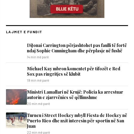
LAJMET E FUNDIT
DiJonai Carrington përjashtohet pas faulli të fortë
ndaj Sophie Cunningham dhe përplasje në fushë
14 min më parë
Michael Kay mbron komentet për tifozët e Red
Sox pas ringritjes së klubit
19 min më parë
Ministri Lamallari në Krujë: Policia ka arrestuar
autorin e zjarrvënies së qëllimshme
20 min më parë
Turneu i Street Hockey mbyll Fiesta de Hockey në
Puerto Rico dhe nxit interesin për sportin në San
Juan
22 min më parë