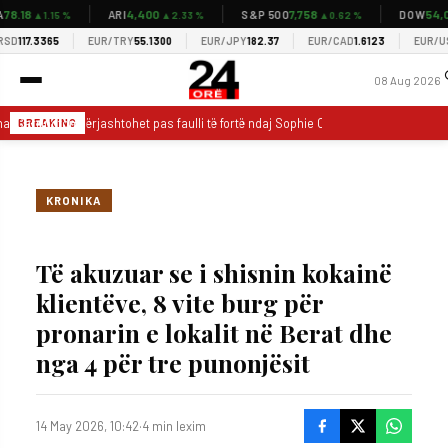
.18
4,400
7,758
54,03
ARI
S&P 500
DOW
▲1.15 %
▲2.33 %
▲0.62 %
117.3365
EUR/TRY
55.1300
EUR/JPY
182.37
EUR/CAD
1.6123
EUR/USD
1
08 Aug 2026
ai Carrington përjashtohet pas faulli të fortë ndaj Sophie Cunningham dhe përpla
BREAKING
KRONIKA
Të akuzuar se i shisnin kokainë
klientëve, 8 vite burg për
pronarin e lokalit në Berat dhe
nga 4 për tre punonjësit
14 May 2026, 10:42
·
4 min lexim