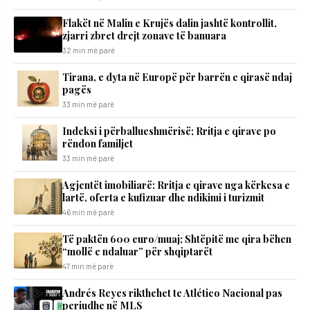
Flakët në Malin e Krujës dalin jashtë kontrollit,
zjarri zbret drejt zonave të banuara
32 min më parë
Tirana, e dyta në Europë për barrën e qirasë ndaj
pagës
33 min më parë
Indeksi i përballueshmërisë; Rritja e qirave po
rëndon familjet
33 min më parë
Agjentët imobiliarë: Rritja e qirave nga kërkesa e
lartë, oferta e kufizuar dhe ndikimi i turizmit
46 min më parë
Të paktën 600 euro/muaj; Shtëpitë me qira bëhen
“mollë e ndaluar” për shqiptarët
47 min më parë
Andrés Reyes rikthehet te Atlético Nacional pas
periudhe në MLS