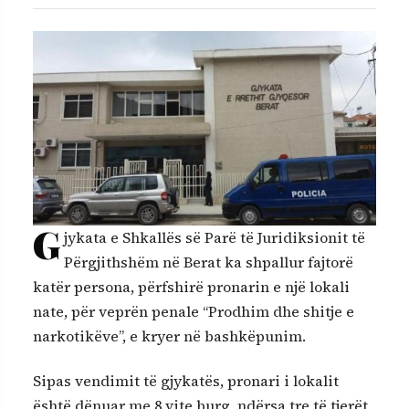
G
jykata e Shkallës së Parë të Juridiksionit të
Përgjithshëm në Berat ka shpallur fajtorë
katër persona, përfshirë pronarin e një lokali
nate, për veprën penale “Prodhim dhe shitje e
narkotikëve”, e kryer në bashkëpunim.
Sipas vendimit të gjykatës, pronari i lokalit
është dënuar me 8 vite burg, ndërsa tre të tjerët,