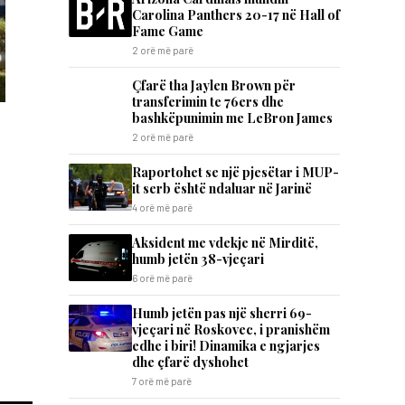
Carolina Panthers 20-17 në Hall of
Fame Game
2 orë më parë
Çfarë tha Jaylen Brown për
transferimin te 76ers dhe
bashkëpunimin me LeBron James
2 orë më parë
Raportohet se një pjesëtar i MUP-
it serb është ndaluar në Jarinë
4 orë më parë
Aksident me vdekje në Mirditë,
humb jetën 38-vjeçari
6 orë më parë
Humb jetën pas një sherri 69-
vjeçari në Roskovec, i pranishëm
edhe i biri! Dinamika e ngjarjes
dhe çfarë dyshohet
7 orë më parë