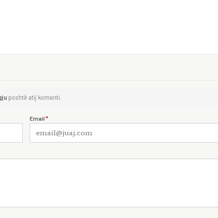
gju
poshtë atij komenti.
Email
*