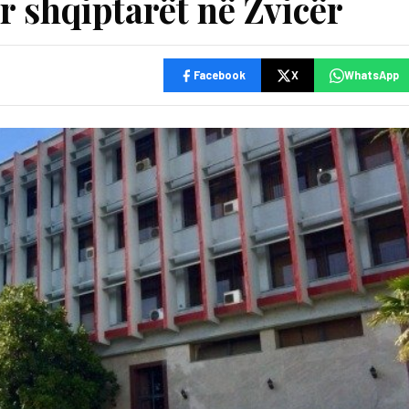
r shqiptarët në Zvicër
Facebook
X
WhatsApp