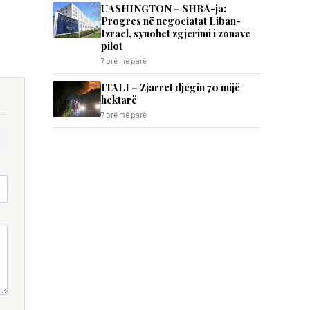
UASHINGTON – SHBA-ja:
Progres në negociatat Liban-
Izrael, synohet zgjerimi i zonave
pilot
7 orë më parë
ITALI – Zjarret djegin 70 mijë
hektarë
7 orë më parë