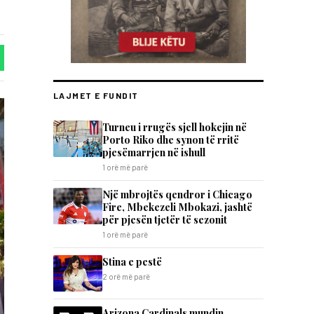
LAJMET E FUNDIT
Turneu i rrugës sjell hokejin në
Porto Riko dhe synon të rritë
pjesëmarrjen në ishull
1 orë më parë
Një mbrojtës qendror i Chicago
Fire, Mbekezeli Mbokazi, jashtë
për pjesën tjetër të sezonit
1 orë më parë
Stina e pestë
2 orë më parë
Arizona Cardinals mundin