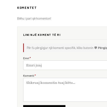
KOMENTET
Bëhu i pari që komenton!
LINI NJË KOMENT TË RI
Për t'u përgjigjur një komenti specifik, kliko butonin
💬 Përgji
Emri
*
Komenti
*