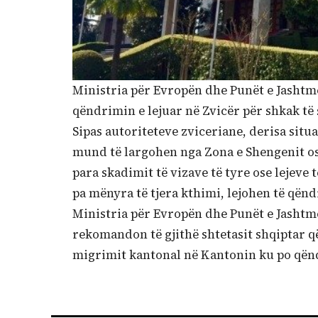
Ministria për Evropën dhe Punët e Jashtme
qëndrimin e lejuar në Zvicër për shkak të
Sipas autoriteteve zviceriane, derisa situ
mund të largohen nga Zona e Shengenit ose
para skadimit të vizave të tyre ose lejeve
pa mënyra të tjera kthimi, lejohen të qën
Ministria për Evropën dhe Punët e Jashtm
rekomandon të gjithë shtetasit shqiptar që
migrimit kantonal në Kantonin ku po qën