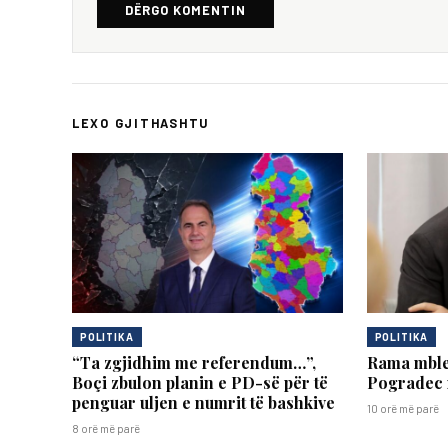
DËRGO KOMENTIN
LEXO GJITHASHTU
POLITIKA
POLITIKA
“Ta zgjidhim me referendum…”,
Rama mble
Boçi zbulon planin e PD-së për të
Pogradec 
penguar uljen e numrit të bashkive
10 orë më parë
8 orë më parë