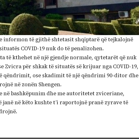
 informon të gjithë shtetasit shqiptarë që tejkalojnë
 situatës COVID-19 nuk do të penalizohen.
ata të kthehet në një gjendje normale, qytetarët që nuk
 Zvicra për shkak të situatës së krijuar nga COVID-19,
 të qëndrimit, ose skadimit të një qëndrimi 90-ditor dhe
drojnë në zonën Shengen.
e në bashkëpunim dhe me autoritetet zviceriane,
 janë në këto kushte t’i raportojnë pranë zyrave të
drojnë.