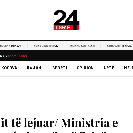
182.42
1.6154
1.1530
0.8567
JPY
EUR/CAD
EUR/USD
EUR/GBP
$72.7900
▼ -1.26%
KOSOVA
RAJONI
SPORTI
OPINION
ARTE
ME 
t të lejuar/ Ministria e