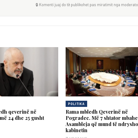
🔒 Komenti juaj do të publikohet pas miratimit nga moderator
POLITIKA
dh qeverinë në
Rama mbledh Qeverinë në
më 24 dhe 25 gusht
Pogradec. Më 7 shtator mbahe
Asambleja që mund të ndrysho
kabinetin
11 orë më parë