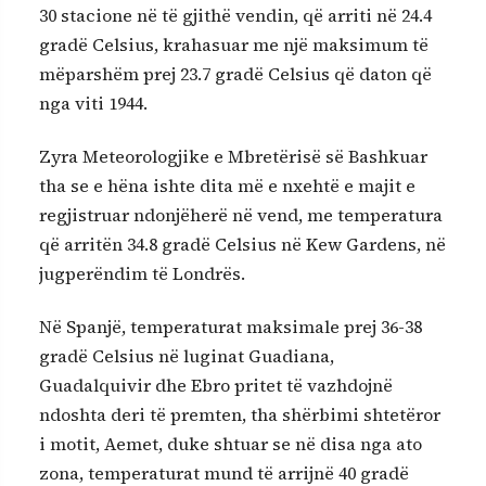
30 stacione në të gjithë vendin, që arriti në 24.4
gradë Celsius, krahasuar me një maksimum të
mëparshëm prej 23.7 gradë Celsius që daton që
nga viti 1944.
Zyra Meteorologjike e Mbretërisë së Bashkuar
tha se e hëna ishte dita më e nxehtë e majit e
regjistruar ndonjëherë në vend, me temperatura
që arritën 34.8 gradë Celsius në Kew Gardens, në
jugperëndim të Londrës.
Në Spanjë, temperaturat maksimale prej 36-38
gradë Celsius në luginat Guadiana,
Guadalquivir dhe Ebro pritet të vazhdojnë
ndoshta deri të premten, tha shërbimi shtetëror
i motit, Aemet, duke shtuar se në disa nga ato
zona, temperaturat mund të arrijnë 40 gradë