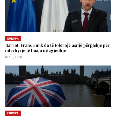
EUROPA
Barrot: Franca nuk do të tolerojë asnjë përpjekje për
ndërhyrje të huaja në zgjedhje
07 Aug 2026
EUROPA