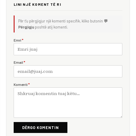
LINI NJË KOMENT TË RI
Për t'u përgjigjur një komenti specifik, kliko butonin
💬
Përgjigju
poshtë atij komenti.
Emri
*
Email
*
Komenti
*
DËRGO KOMENTIN