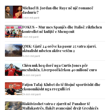
Michael B. Jordan dhe Raye në një romancë
dashurie?
0 min më parë
FOKUS – Mur mes Spanjës dhe Italisë: rikthehen
kontrollet në kufijtë e Shengenit
1 min më parë
QMK: Gjatë 24 orëve ka pasur 25 vatra zjarri,
aktualisht mbeten aktive vetëm 2
14 min më parë
Chivu nuk heq dorë nga Curtis Jones për
mesfushën, Liverpool kërkon 40 milionë euro
24 min më parë
Fatjon Tafaj: Klubet do të fitojnë sportivisht dhe
ekonomikisht nga rregulli i ri
24 min më parë
Riaktivizohet vatra e zjarrit në Panahor të
Mallakastrës, flakët avancojnë drejt Greshicës