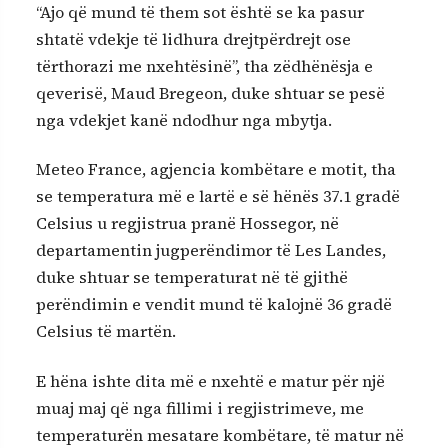
“Ajo që mund të them sot është se ka pasur
shtatë vdekje të lidhura drejtpërdrejt ose
tërthorazi me nxehtësinë”, tha zëdhënësja e
qeverisë, Maud Bregeon, duke shtuar se pesë
nga vdekjet kanë ndodhur nga mbytja.
Meteo France, agjencia kombëtare e motit, tha
se temperatura më e lartë e së hënës 37.1 gradë
Celsius u regjistrua pranë Hossegor, në
departamentin jugperëndimor të Les Landes,
duke shtuar se temperaturat në të gjithë
perëndimin e vendit mund të kalojnë 36 gradë
Celsius të martën.
E hëna ishte dita më e nxehtë e matur për një
muaj maj që nga fillimi i regjistrimeve, me
temperaturën mesatare kombëtare, të matur në