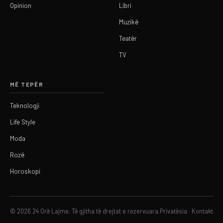
Opinion
Libri
Muzikë
Teatër
TV
MË TEPËR
Teknologji
Life Style
Moda
Rozë
Horoskopi
© 2026 24 Orë Lajme. Të gjitha të drejtat e rezervuara.
Privatësia
·
Kontakt