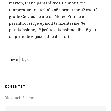
martën, thanë parashikuesit e motit, me
temperatura që tejkalojnë normat me 12 ose 13
gradë Celsius në atë që Meteo France e
përshkroi si një episod të nxehtësisë “të
parakohshme, të jashtëzakonshme dhe të gjatë”
që pritet të zgjasë edhe disa ditë.
Tema:
kryesore
KOMENTET
Bëhu i pari që komenton!