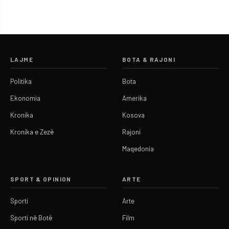
LAJME
BOTA & RAJONI
Politika
Bota
Ekonomia
Amerika
Kronika
Kosova
Kronika e Zezë
Rajoni
Maqedonia
SPORT & OPINION
ARTE
Sporti
Arte
Sporti në Botë
Film