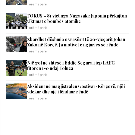
1 orë më parë
FOKUS – 81 vjet nga Nagasaki: Japonia përkujton
viktimat e bombës atomike
1 orë më parë
Zbardhet dëshmia e vrasësit të 20-vjeçarit Johan
Zuko në Korçë. Ja motivet e ngjarjes së rëndë
1 orë më parë
Një gol në shtesë i Eddie Segura i jep LAFC
fitoren 1-0 ndaj Toluca
1 orë më parë
Aksident në magjistralen Gostivar-Kërçovë, një i
vdekur dhe një i lënduar rëndë
1 orë më parë