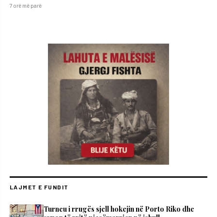
7 orë më parë
LAJMET E FUNDIT
Turneu i rrugës sjell hokejin në Porto Riko dhe