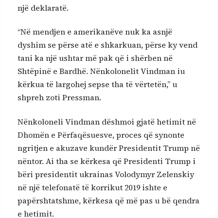
një deklaratë.
“Në mendjen e amerikanëve nuk ka asnjë
dyshim se përse atë e shkarkuan, përse ky vend
tani ka një ushtar më pak që i shërben në
Shtëpinë e Bardhë. Nënkolonelit Vindman iu
kërkua të largohej sepse tha të vërtetën,” u
shpreh zoti Pressman.
Nënkoloneli Vindman dëshmoi gjatë hetimit në
Dhomën e Përfaqësuesve, proces që synonte
ngritjen e akuzave kundër Presidentit Trump në
nëntor. Ai tha se kërkesa që Presidenti Trump i
bëri presidentit ukrainas Volodymyr Zelenskiy
në një telefonatë të korrikut 2019 ishte e
papërshtatshme, kërkesa që më pas u bë qendra
e hetimit.