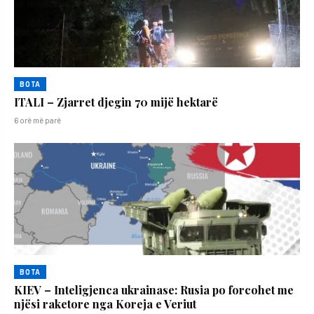
BOTA
ITALI – Zjarret djegin 70 mijë hektarë
6 orë më parë
BOTA
KIEV – Inteligjenca ukrainase: Rusia po forcohet me
njësi raketore nga Koreja e Veriut