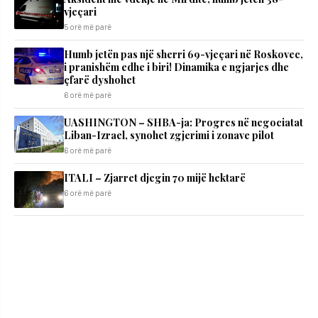
vjeçari
5 orë më parë
Humb jetën pas një sherri 69-vjeçari në Roskovec,
i pranishëm edhe i biri! Dinamika e ngjarjes dhe
çfarë dyshohet
6 orë më parë
UASHINGTON – SHBA-ja: Progres në negociatat
Liban-Izrael, synohet zgjerimi i zonave pilot
6 orë më parë
ITALI – Zjarret djegin 70 mijë hektarë
6 orë më parë