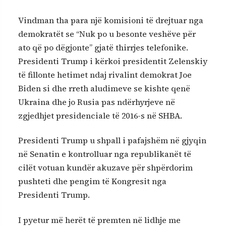
Vindman tha para një komisioni të drejtuar nga
demokratët se “Nuk po u besonte veshëve për
ato që po dëgjonte” gjatë thirrjes telefonike.
Presidenti Trump i kërkoi presidentit Zelenskiy
të fillonte hetimet ndaj rivalint demokrat Joe
Biden si dhe rreth aludimeve se kishte qenë
Ukraina dhe jo Rusia pas ndërhyrjeve në
zgjedhjet presidenciale të 2016-s në SHBA.
Presidenti Trump u shpall i pafajshëm në gjyqin
në Senatin e kontrolluar nga republikanët të
cilët votuan kundër akuzave për shpërdorim
pushteti dhe pengim të Kongresit nga
Presidenti Trump.
I pyetur më herët të premten në lidhje me