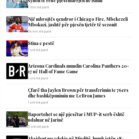
synon të rritë pjesëmarrjen në ishull
7 min më parë
Një mbrojtës qendror i Chicago Fire, Mbekezeli
Mbokazi, jashtë për pjesën tjetër të sezonit
34 min më parë
Stina e pestë
1 orë më parë
Arizona Cardinals mundin Carolina Panthers 20-
17 në Hall of Fame Game
1 orë më parë
Çfarë tha Jaylen Brown për transferimin te 76ers
dhe bashkëpunimin me LeBron James
1 orë më parë
Raportohet se një pjesëtar i MUP-it serb është
ndaluar në Jarinë
3 orë më parë
Aksident me vdekje në Mirditë, humb jetën 38-