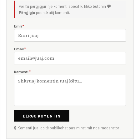
Për t'u përgjigjur një komenti specifik, kliko butonin
💬
Përgjigju
poshtë atij komenti.
Emri
*
Email
*
Komenti
*
DËRGO KOMENTIN
🔒 Komenti juaj do të publikohet pas miratimit nga moderatori.