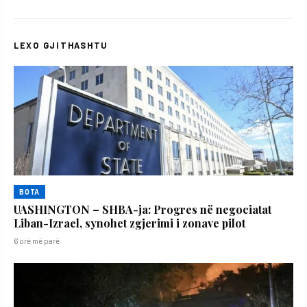
LEXO GJITHASHTU
BOTA
UASHINGTON – SHBA-ja: Progres në negociatat
Liban-Izrael, synohet zgjerimi i zonave pilot
6 orë më parë