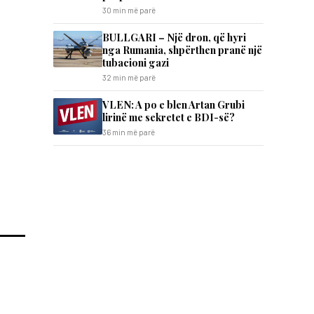
30 min më parë
BULLGARI – Një dron, që hyri
nga Rumania, shpërthen pranë një
tubacioni gazi
32 min më parë
VLEN: A po e blen Artan Grubi
lirinë me sekretet e BDI-së?
36 min më parë