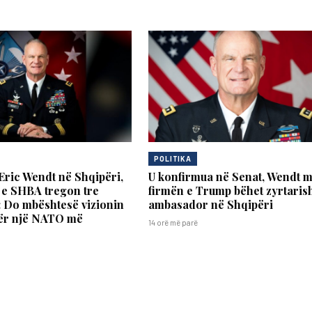
POLITIKA
Eric Wendt në Shqipëri,
U konfirmua në Senat, Wendt 
e SHBA tregon tre
firmën e Trump bëhet zyrtaris
t: Do mbështesë vizionin
ambasador në Shqipëri
ër një NATO më
14 orë më parë