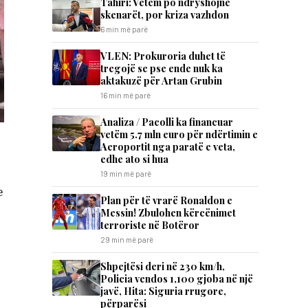
Tahiri: Vetëm po ndryshojnë
skenarët, por kriza vazhdon
6 min më parë
VLEN: Prokuroria duhet të
tregojë se pse ende nuk ka
aktakuzë për Artan Grubin
16 min më parë
Analiza / Pacolli ka financuar
vetëm 5.7 mln euro për ndërtimin e
Aeroportit nga paratë e veta,
edhe ato si hua
19 min më parë
e
Plan për të vrarë Ronaldon e
Messin! Zbulohen kërcënimet
terroriste në Botëror
29 min më parë
Shpejtësi deri në 230 km/h,
Policia vendos 1,100 gjoba në një
javë, Hita: Siguria rrugore,
përparësi