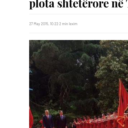
plota shtetërore në
27 May 2015, 10:22
·
2 min lexim