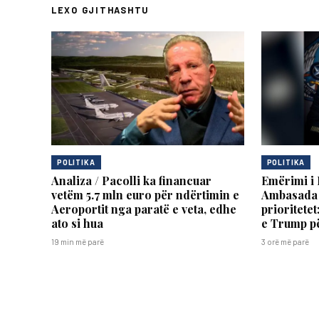
LEXO GJITHASHTU
POLITIKA
POLITIKA
Analiza / Pacolli ka financuar
Emërimi i 
vetëm 5.7 mln euro për ndërtimin e
Ambasada 
Aeroportit nga paratë e veta, edhe
prioritete
ato si hua
e Trump p
19 min më parë
3 orë më parë