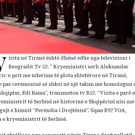
V
izita në Tiranë është dhënë edhe nga televizioni i
Beogradit Tv 52. ” Kryeministri serb Aleksandar
ic u prit me nderime të plota shtetërore në Tiranë,
e pas ceremonisë së shkoi në një takim me homologun 
 shqiptar, Edi Rama”, transmeton tv B52. “Vizita e parë e
eministrit të Serbisë në historinë e Shqipërisë nisi me
gujt e himnit “Perëndia i Drejtësisë”. Sipas B92 VOA,
 e kryeministrit të Serbisë.