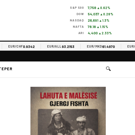
7,758
S&P 500
▲0.62%
54,037
DOW
▲0.28%
26,691
NASDAQ
▲1.3%
78.18
NAFTA
▲1.15%
4,400
ARI
▲2.33%
0.9342
93.2153
61.4970
EUR/CHF
EUR/ALL
EUR/MKD
EUR/RSD
🔍
TEPER