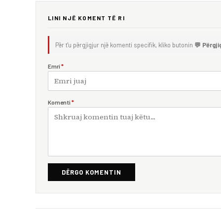
LINI NJË KOMENT TË RI
Për t'u përgjigjur një komenti specifik, kliko butonin
💬 Përgji
Emri
*
Komenti
*
DËRGO KOMENTIN