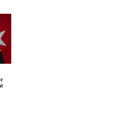
me
ht