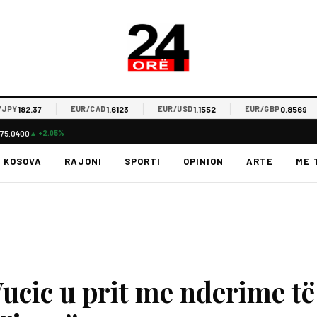
182.37
1.6123
1.1552
0.8569
EUR/CAD
EUR/USD
EUR/GBP
75.0400
▲ +2.05%
KOSOVA
RAJONI
SPORTI
OPINION
ARTE
ME 
ucic u prit me nderime të