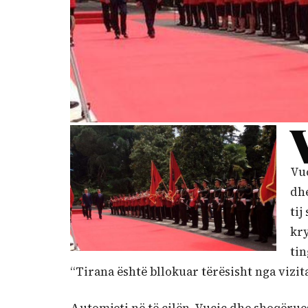
Vuc
dh
tij
kry
tin
“Tirana është bllokuar tërësisht nga vizita