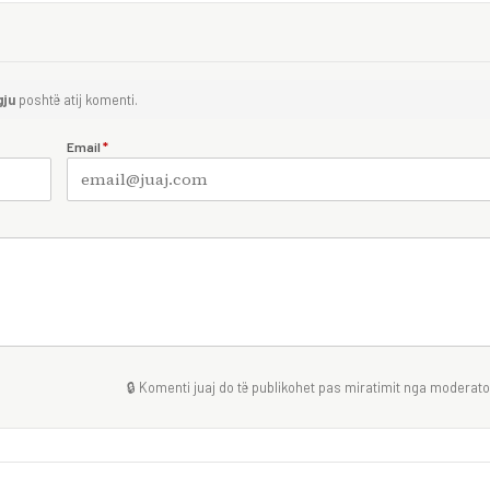
gju
poshtë atij komenti.
Email
*
🔒 Komenti juaj do të publikohet pas miratimit nga moderator