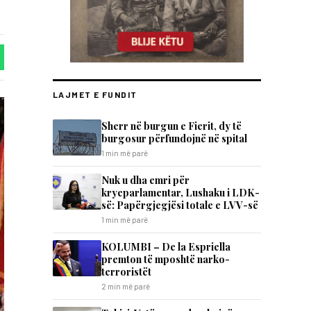
LAJMET E FUNDIT
Sherr në burgun e Fierit, dy të
burgosur përfundojnë në spital
1 min më parë
Nuk u dha emri për
kryeparlamentar, Lushaku i LDK-
së: Papërgjegjësi totale e LVV-së
1 min më parë
KOLUMBI – De la Espriella
premton të mposhtë narko-
terroristët
2 min më parë