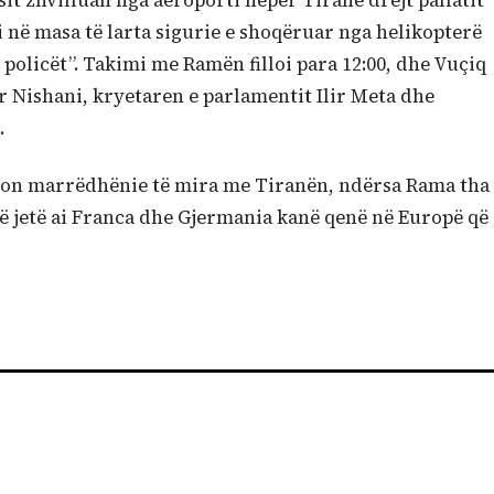
it zhvilluan nga aeroporti nëpër Tirane drejt pallatit
i në masa të larta sigurie e shoqëruar nga helikopterë
policët”. Takimi me Ramën filloi para 12:00, dhe Vuçiq
r Nishani, kryetaren e parlamentit Ilir Meta dhe
.
hiron marrëdhënie të mira me Tiranën, ndërsa Rama tha
të jetë ai Franca dhe Gjermania kanë qenë në Europë që