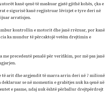
Autorët kanë qenë të maskuar gjatë gjithë kohës, çka e
at e sigurisë kanë regjistruar lëvizjet e tyre deri në
ijuar arratisjen.
umbur kontrollin e motorit dhe janë rrëzuar, por kanë
olicia ka mundur të përcaktojë vetëm drejtimin e
na me precedentë penalë për verifikim, por më pas janë
ngjarjen.
të arit dhe argjendit të marra arrin deri në 7 milionë
ka deklaruar se në momentin e grabitjes nuk ka qenë në
entet e pasme, ndaj nuk është përballur drejtpërdrejt