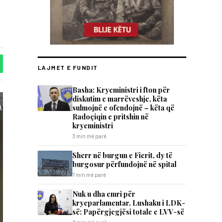
LAJMET E FUNDIT
Basha: Kryeministri i fton për
diskutim e marrëveshje, këta
sulmojnë e ofendojnë – këta që
Radoçiqin e pritshin në
kryeministri
3 min më parë
Sherr në burgun e Fierit, dy të
burgosur përfundojnë në spital
7 min më parë
Nuk u dha emri për
kryeparlamentar, Lushaku i LDK-
së: Papërgjegjësi totale e LVV-së