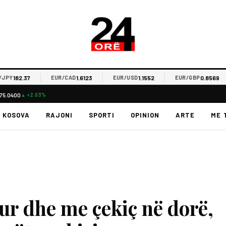
182.37
1.6123
1.1552
0.8569
EUR/CAD
EUR/USD
EUR/GBP
75.0400
▲ +2.03%
KOSOVA
RAJONI
SPORTI
OPINION
ARTE
ME 
r dhe me çekiç në dorë,