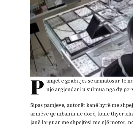
P
amjet e grabitjes së armatosur të n
një argjendari u sulmua nga dy per
Sipas pamjeve, autorët kanë hyrë me shpej
armëve që mbanin në dorë, kanë thyer xha
janë larguar me shpejtësi me një motor, nd