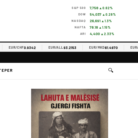
7,758
S&P 500
▲0.62%
54,037
DOW
▲0.28%
26,691
NASDAQ
▲1.3%
78.18
NAFTA
▲1.15%
4,400
ARI
▲2.33%
0.9342
93.2153
61.4970
EUR/CHF
EUR/ALL
EUR/MKD
EUR/RSD
🔍
TEPER