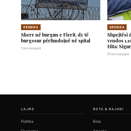
KRONIKA
KRONIKA
Sherr në burgun e Fierit, dy të
Shpejtësi 
burgosur përfundojnë në spital
vendos 1,1
Hita: Sigu
7 min më parë
37 min më parë
LAJME
BOTA & RAJONI
Politika
Bota