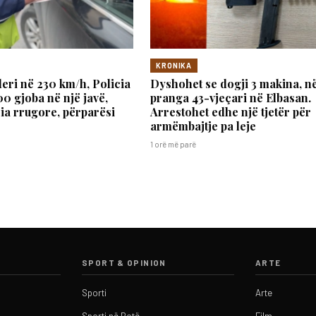
KRONIKA
deri në 230 km/h, Policia
Dyshohet se dogji 3 makina, n
00 gjoba në një javë,
pranga 43-vjeçari në Elbasan.
ria rrugore, përparësi
Arrestohet edhe një tjetër për
armëmbajtje pa leje
1 orë më parë
SPORT & OPINION
ARTE
Sporti
Arte