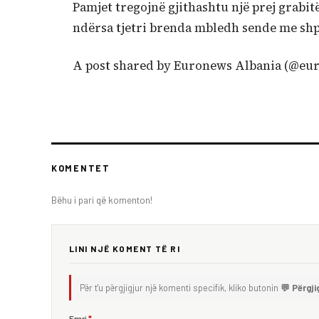
Pamjet tregojnë gjithashtu një prej grabi
ndërsa tjetri brenda mbledh sende me shp
A post shared by Euronews Albania (@eu
KOMENTET
Bëhu i pari që komenton!
LINI NJË KOMENT TË RI
Për t'u përgjigjur një komenti specifik, kliko butonin
💬 Përgji
Emri
*