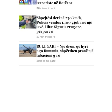
terroriste në Botëror
36 min më parë
Shpejtësi deri në 230 km/h,
Policia vendos 1,100 gjoba në një
javë, Hita: Siguria rrugore,
përparësi
37 min më parë
BULLGARI – Një dron, që hyri
nga Rumania, shpërthen pranë një
tubacioni gazi
39 min më parë