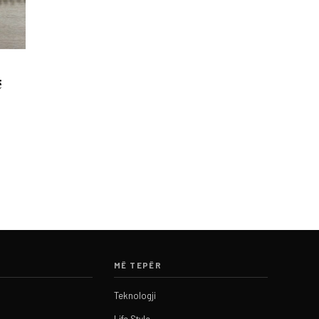
ë
MË TEPËR
Teknologji