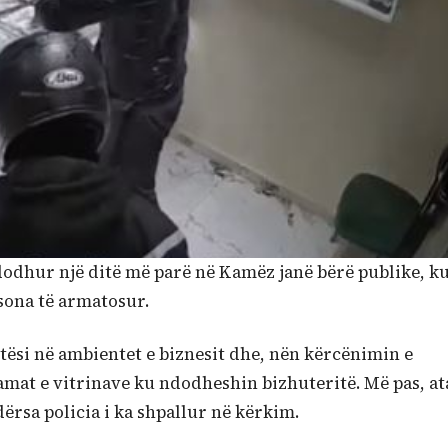
dodhur një ditë më parë në Kamëz janë bërë publike, k
sona të armatosur.
tësi në ambientet e biznesit dhe, nën kërcënimin e
mat e vitrinave ku ndodheshin bizhuteritë. Më pas, at
ërsa policia i ka shpallur në kërkim.