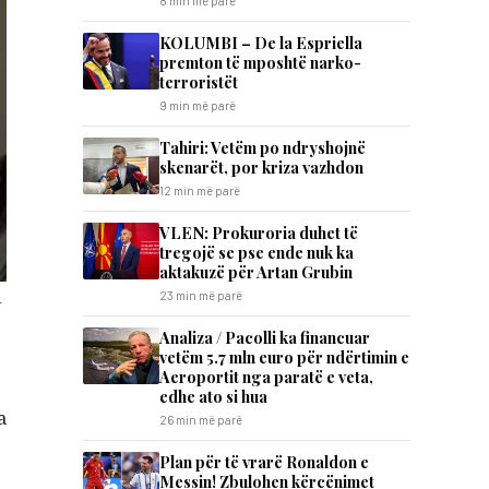
8 min më parë
KOLUMBI – De la Espriella
premton të mposhtë narko-
terroristët
9 min më parë
Tahiri: Vetëm po ndryshojnë
skenarët, por kriza vazhdon
12 min më parë
VLEN: Prokuroria duhet të
tregojë se pse ende nuk ka
aktakuzë për Artan Grubin
u
23 min më parë
Analiza / Pacolli ka financuar
vetëm 5.7 mln euro për ndërtimin e
Aeroportit nga paratë e veta,
edhe ato si hua
a
26 min më parë
Plan për të vrarë Ronaldon e
Messin! Zbulohen kërcënimet