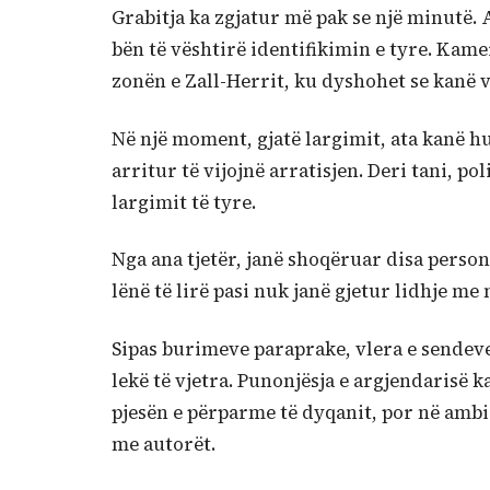
Grabitja ka zgjatur më pak se një minutë. 
bën të vështirë identifikimin e tyre. Kamer
zonën e Zall-Herrit, ku dyshohet se kanë v
Në një moment, gjatë largimit, ata kanë h
arritur të vijojnë arratisjen. Deri tani, p
largimit të tyre.
Nga ana tjetër, janë shoqëruar disa perso
lënë të lirë pasi nuk janë gjetur lidhje me 
Sipas burimeve paraprake, vlera e sendeve 
lekë të vjetra. Punonjësja e argjendarisë 
pjesën e përparme të dyqanit, por në ambi
me autorët.