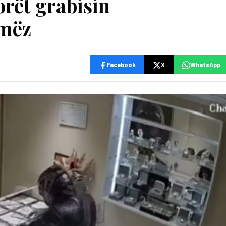
rët grabisin
amëz
Facebook
X
WhatsApp