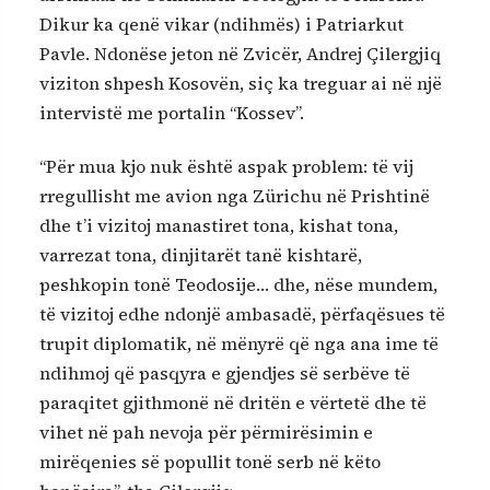
Dikur ka qenë vikar (ndihmës) i Patriarkut
Pavle. Ndonëse jeton në Zvicër, Andrej Çilergjiq
viziton shpesh Kosovën, siç ka treguar ai në një
intervistë me portalin “Kossev”.
“Për mua kjo nuk është aspak problem: të vij
rregullisht me avion nga Zürichu në Prishtinë
dhe t’i vizitoj manastiret tona, kishat tona,
varrezat tona, dinjitarët tanë kishtarë,
peshkopin tonë Teodosije… dhe, nëse mundem,
të vizitoj edhe ndonjë ambasadë, përfaqësues të
trupit diplomatik, në mënyrë që nga ana ime të
ndihmoj që pasqyra e gjendjes së serbëve të
paraqitet gjithmonë në dritën e vërtetë dhe të
vihet në pah nevoja për përmirësimin e
mirëqenies së popullit tonë serb në këto