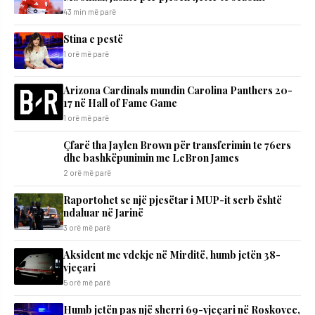
43 min më parë
Stina e pestë
1 orë më parë
Arizona Cardinals mundin Carolina Panthers 20-
17 në Hall of Fame Game
1 orë më parë
Çfarë tha Jaylen Brown për transferimin te 76ers
dhe bashkëpunimin me LeBron James
2 orë më parë
Raportohet se një pjesëtar i MUP-it serb është
ndaluar në Jarinë
3 orë më parë
Aksident me vdekje në Mirditë, humb jetën 38-
vjeçari
5 orë më parë
Humb jetën pas një sherri 69-vjeçari në Roskovec,