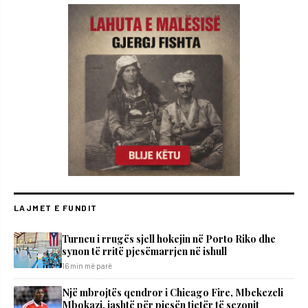
LAJMET E FUNDIT
Turneu i rrugës sjell hokejin në Porto Riko dhe
synon të rritë pjesëmarrjen në ishull
16 min më parë
Një mbrojtës qendror i Chicago Fire, Mbekezeli
Mbokazi, jashtë për pjesën tjetër të sezonit