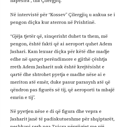
hapësira”, tha Çilergjiq.
Në intervistë për “Kossev” Çilergjiq u ankua se i
pengon diçka kur aterron në Prishtinë.
“Gjëja tjetër që, sinqerisht duhet ta them, më
pengon, është fakti që ai aeroport quhet Adem
Jashari. Kam lexuar diçka për këtë dhe madje
edhe në qarqet perëndimore e gjithë çështja
rreth Adem Jasharit nuk është krejtësisht e
qartë dhe shtrohet pyetja e madhe nëse ai e
meriton atë emër, duke pasur parasysh atë që
qëndron pas figurës së tij, që aeroporti ta mbajë
emrin e tij”.
Në pyetjen nëse e di që figura dhe vepra e
Jasharit janë të padiskutueshme për shqiptarët,
peshkopi serb nga Zvicra përgjigjet me një