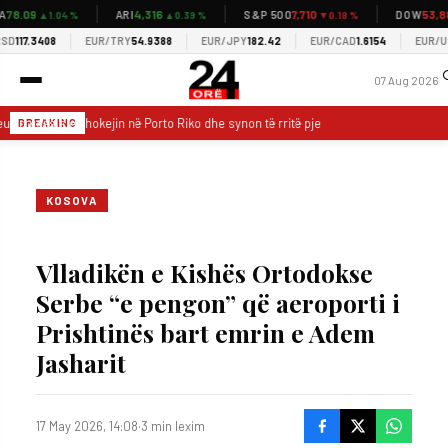
78.09
4,316
7,710
53,88
ARI
S&P 500
DOW
▲1.04 %
▲0.39 %
▼0.18 %
D
117.3408
EUR/TRY
54.9388
EUR/JPY
182.42
EUR/CAD
1.6154
EUR/USD
07 Aug 2026
u i rrugës sjell hokejin në Porto Riko dhe synon të rritë pjesëmarrjen në ishull
BREAKING
KOSOVA
Vlladikën e Kishës Ortodokse
Serbe “e pengon” që aeroporti i
Prishtinës bart emrin e Adem
Jasharit
17 May 2026, 14:08
·
3 min lexim