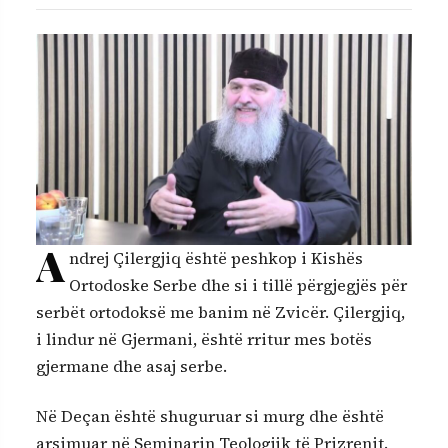
A
ndrej Çilergjiq është peshkop i Kishës
Ortodoske Serbe dhe si i tillë përgjegjës për
serbët ortodoksë me banim në Zvicër. Çilergjiq,
i lindur në Gjermani, është rritur mes botës
gjermane dhe asaj serbe.
Në Deçan është shuguruar si murg dhe është
arsimuar në Seminarin Teologjik të Prizrenit.