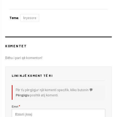
Tema:
kryesore
KOMENTET
Bëhu i pari që komenton!
LINI NJË KOMENT TË RI
Për t'u përgjigjur një komenti specifik, kliko butonin
💬
Përgjigju
poshtë atij komenti.
Emri
*