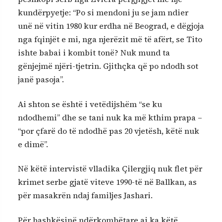
kundërpyetje: “Po si mendoni ju se jam ndier
unë në vitin 1980 kur erdha në Beograd, e dëgjoja
nga fqinjët e mi, nga njerëzit më të afërt, se Tito
ishte babai i kombit tonë? Nuk mund ta
gënjejmë njëri-tjetrin. Gjithçka që po ndodh sot
janë pasoja”.
Ai shton se është i vetëdijshëm “se ku
ndodhemi” dhe se tani nuk ka më kthim prapa –
“por çfarë do të ndodhë pas 20 vjetësh, këtë nuk
e dimë”.
Në këtë intervistë vlladika Çilergjiq nuk flet për
krimet serbe gjatë viteve 1990-të në Ballkan, as
për masakrën ndaj familjes Jashari.
Për bashkësinë ndërkombëtare ai ka këtë