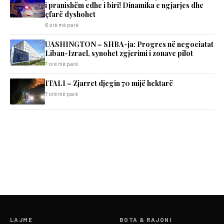
i pranishëm edhe i biri! Dinamika e ngjarjes dhe
çfarë dyshohet
6 orë më parë
UASHINGTON – SHBA-ja: Progres në negociatat
Liban-Izrael, synohet zgjerimi i zonave pilot
7 orë më parë
ITALI – Zjarret djegin 70 mijë hektarë
7 orë më parë
LAJME
BOTA & RAJONI