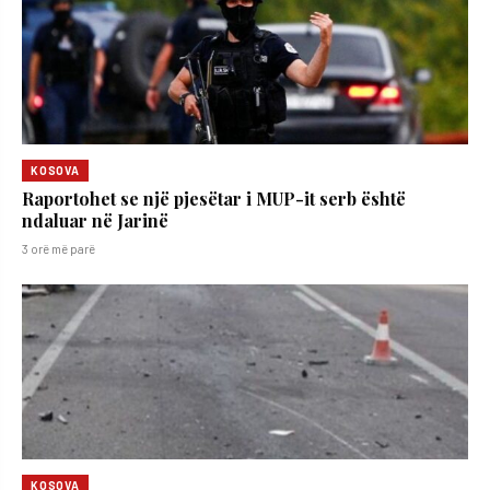
KOSOVA
Raportohet se një pjesëtar i MUP-it serb është
ndaluar në Jarinë
3 orë më parë
KOSOVA