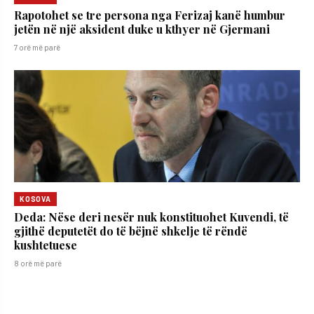
Rapotohet se tre persona nga Ferizaj kanë humbur
jetën në një aksident duke u kthyer në Gjermani
7 orë më parë
KOSOVA
Deda: Nëse deri nesër nuk konstituohet Kuvendi, të
gjithë deputetët do të bëjnë shkelje të rëndë
kushtetuese
8 orë më parë