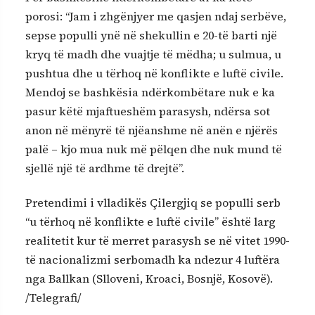
porosi: “Jam i zhgënjyer me qasjen ndaj serbëve,
sepse populli ynë në shekullin e 20-të barti një
kryq të madh dhe vuajtje të mëdha; u sulmua, u
pushtua dhe u tërhoq në konflikte e luftë civile.
Mendoj se bashkësia ndërkombëtare nuk e ka
pasur këtë mjaftueshëm parasysh, ndërsa sot
anon në mënyrë të njëanshme në anën e njërës
palë – kjo mua nuk më pëlqen dhe nuk mund të
sjellë një të ardhme të drejtë”.
Pretendimi i vlladikës Çilergjiq se populli serb
“u tërhoq në konflikte e luftë civile” është larg
realitetit kur të merret parasysh se në vitet 1990-
të nacionalizmi serbomadh ka ndezur 4 luftëra
nga Ballkan (Slloveni, Kroaci, Bosnjë, Kosovë).
/Telegrafi/