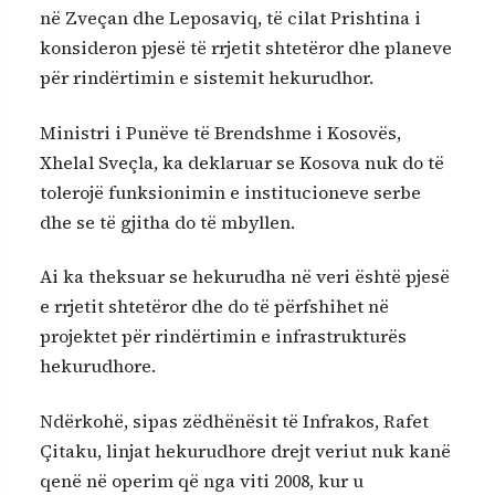
në Zveçan dhe Leposaviq, të cilat Prishtina i
konsideron pjesë të rrjetit shtetëror dhe planeve
për rindërtimin e sistemit hekurudhor.
Ministri i Punëve të Brendshme i Kosovës,
Xhelal Sveçla, ka deklaruar se Kosova nuk do të
tolerojë funksionimin e institucioneve serbe
dhe se të gjitha do të mbyllen.
Ai ka theksuar se hekurudha në veri është pjesë
e rrjetit shtetëror dhe do të përfshihet në
projektet për rindërtimin e infrastrukturës
hekurudhore.
Ndërkohë, sipas zëdhënësit të Infrakos, Rafet
Çitaku, linjat hekurudhore drejt veriut nuk kanë
qenë në operim që nga viti 2008, kur u