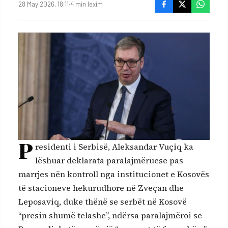
28 May 2026, 18:11
·
4 min lexim
P
residenti i Serbisë, Aleksandar Vuçiq ka
lëshuar deklarata paralajmëruese pas
marrjes nën kontroll nga institucionet e Kosovës
të stacioneve hekurudhore në Zveçan dhe
Leposaviq, duke thënë se serbët në Kosovë
“presin shumë telashe”, ndërsa paralajmëroi se