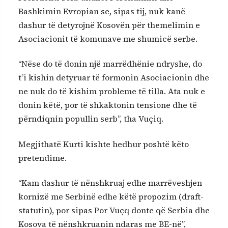
Bashkimin Evropian se, sipas tij, nuk kanë
dashur të detyrojnë Kosovën për themelimin e
Asociacionit të komunave me shumicë serbe.
“Nëse do të donin një marrëdhënie ndryshe, do
t’i kishin detyruar të formonin Asociacionin dhe
ne nuk do të kishim probleme të tilla. Ata nuk e
donin këtë, por të shkaktonin tensione dhe të
përndiqnin popullin serb”, tha Vuçiq.
Megjithatë Kurti kishte hedhur poshtë këto
pretendime.
“Kam dashur të nënshkruaj edhe marrëveshjen
kornizë me Serbinë edhe këtë propozim (draft-
statutin), por sipas Por Vuçq donte që Serbia dhe
Kosova të nënshkruanin ndaras me BE-në”,