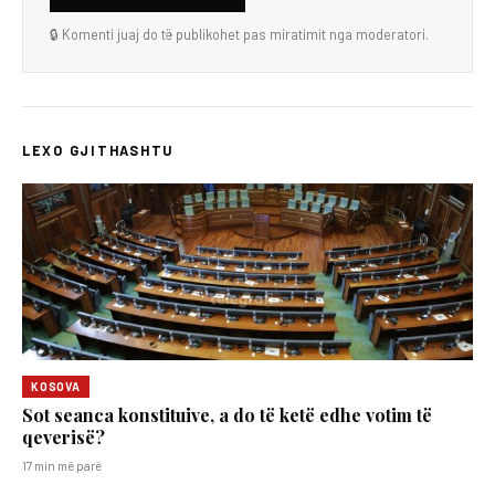
🔒 Komenti juaj do të publikohet pas miratimit nga moderatori.
LEXO GJITHASHTU
KOSOVA
Sot seanca konstituive, a do të ketë edhe votim të
qeverisë?
17 min më parë