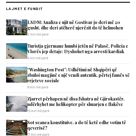
LAJMET E FUNDIT
LSDM: Analiza e ujit në Gostivar jo deri më 20
gusht, dhe deri atëherë njerëzit do të helmohen
2 min më parë
Turistja gjermane humbi jetën në Palasë, Policia e
Vlorës jep detaje: Dyshohet nga arresti kardiak
4 min më parë
“Washington Post”: Udhëtimi në Shqipëri që
zbuloi magjinë e një vendi autentik, përtej famës së
rrjeteve sociale
6 min më parë
Zjarret përhapen në disa fshatra në Gjirokastër,
ndërhyhet me helikopter për shuarjen e flakëve
15 min më parë
Sot seanca konstituive, a do të ketë edhe votim të
qeverisë?
17 min më parë