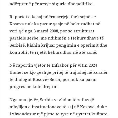
ndërprenë për arsye sigurie dhe politike.
Raportet e kësaj ndërmarrjeje theksojnë se
Kosova nuk ka pasur qasje në hekurudhat në
veri që nga 3 marsi 2008, por se strukturat
paralele serbe, me ndihmën e Hekurudhave të
Serbisë, kishin krijuar pengimin e operimit dhe
kontrollit të rrjetit hekurudhor në atë zonë.
Në raportin vjetor të Infrakos për vitin 2024
thuhet se kjo çështje pritej të trajtohej në kuadër
të dialogut Kosovë–Serbi, por nuk ka pasur
progres në këtë drejtim.
Nga ana tjetër, Serbia vazhdon të refuzojë
mbylljen e institucioneve të saj në Kosovë, duke
i zhvendosur një pjesë të tyre në qytetet kufitare.