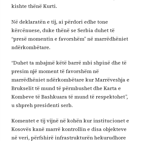
kishte thënë Kurti.
Në deklaratën e tij, ai përdori edhe tone
kërcënuese, duke thënë se Serbia duhet të
“presë momentin e favorshëm” në marrëdhëniet
ndërkombëtare.
“Duhet ta mbajmë këtë barrë mbi shpinë dhe të
presim një moment të favorshëm në
marrëdhëniet ndërkombëtare kur Marrëveshja e
Brukselit të mund të përmbushet dhe Karta e
Kombeve të Bashkuara të mund të respektohet”,
u shpreh presidenti serb.
Komentet e tij vijnë në kohën kur institucionet e
Kosovës kanë marrë kontrollin e disa objekteve
në veri, përfshirë infrastrukturën hekurudhore