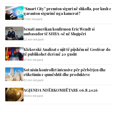
“Smart City” premton siguri në shkolla, por kush e
garanton sigurinë nga kamerat?
17 min më parë
Senati amerikan konfirmon Eric Wendt si
ambasador të SHBA-së në Shqipëri
22 min më parë
Klekovski: Analizat e ujit të pijshëm në Gostivar do
të publikohet deri më 20 gusht
27 min më parë
Sot nisin kontrollet intensive për përbërjen dhe
etiketimin e qumështit dhe produkteve
32 min më parë
AGJENDA NDËRKOMBËTARE 06.8.2026
35 min më parë