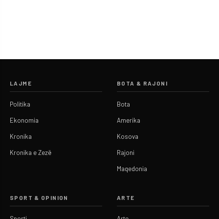
LAJME
BOTA & RAJONI
Politika
Bota
Ekonomia
Amerika
Kronika
Kosova
Kronika e Zezë
Rajoni
Maqedonia
SPORT & OPINION
ARTE
Sporti
Arte