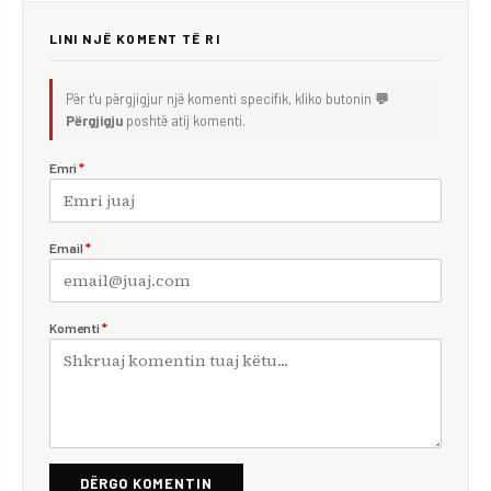
LINI NJË KOMENT TË RI
Për t'u përgjigjur një komenti specifik, kliko butonin
💬
Përgjigju
poshtë atij komenti.
Emri
*
Email
*
Komenti
*
DËRGO KOMENTIN