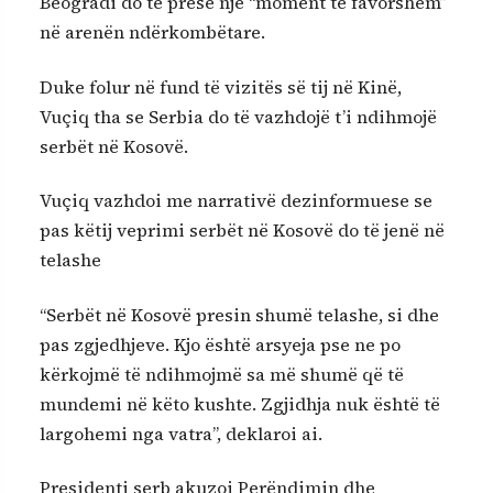
Beogradi do të presë një “moment të favorshëm”
në arenën ndërkombëtare.
Duke folur në fund të vizitës së tij në Kinë,
Vuçiq tha se Serbia do të vazhdojë t’i ndihmojë
serbët në Kosovë.
Vuçiq vazhdoi me narrativë dezinformuese se
pas këtij veprimi serbët në Kosovë do të jenë në
telashe
“Serbët në Kosovë presin shumë telashe, si dhe
pas zgjedhjeve. Kjo është arsyeja pse ne po
kërkojmë të ndihmojmë sa më shumë që të
mundemi në këto kushte. Zgjidhja nuk është të
largohemi nga vatra”, deklaroi ai.
Presidenti serb akuzoi Perëndimin dhe