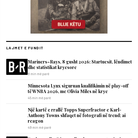
LAJMET E FUNDIT
Mariners–Rays, 8 gusht 2026: Startuesit, lëndimet
dhe statistikat kryesore
8 min më parë
Minnesota Lynx siguruan kualifikimin në play-off
të WNBA 2026, me Olivia Miles në krye
45 min më parë
Një kartë e rrallë Topps Superfractor e Karl-
Anthony Towns shfaqet në fotografi në trend; ai
reagon
49 min më parë