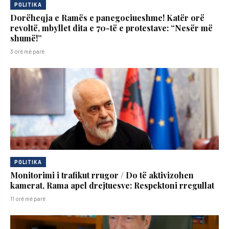
POLITIKA
Dorëheqja e Ramës e panegociueshme! Katër orë
revoltë, mbyllet dita e 70-të e protestave: “Nesër më
shumë!”
3 orë më parë
POLITIKA
Monitorimi i trafikut rrugor / Do të aktivizohen
kamerat, Rama apel drejtuesve: Respektoni rregullat
11 orë më parë