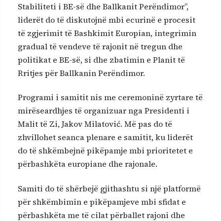
Stabiliteti i BE-së dhe Ballkanit Perëndimor”,
liderët do të diskutojnë mbi ecurinë e procesit
të zgjerimit të Bashkimit Europian, integrimin
gradual të vendeve të rajonit në tregun dhe
politikat e BE-së, si dhe zbatimin e Planit të
Rritjes për Ballkanin Perëndimor.
Programi i samitit nis me ceremoninë zyrtare të
mirëseardhjes të organizuar nga Presidenti i
Malit të Zi, Jakov Milatović. Më pas do të
zhvillohet seanca plenare e samitit, ku liderët
do të shkëmbejnë pikëpamje mbi prioritetet e
përbashkëta europiane dhe rajonale.
Samiti do të shërbejë gjithashtu si një platformë
për shkëmbimin e pikëpamjeve mbi sfidat e
përbashkëta me të cilat përballet rajoni dhe