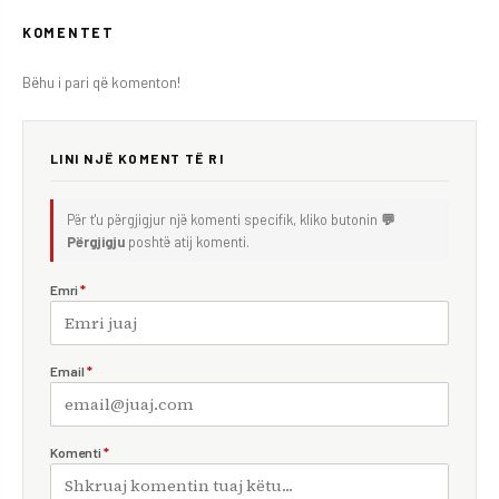
KOMENTET
Bëhu i pari që komenton!
LINI NJË KOMENT TË RI
Për t'u përgjigjur një komenti specifik, kliko butonin
💬
Përgjigju
poshtë atij komenti.
Emri
*
Email
*
Komenti
*