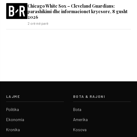
Chicago White Sox – Cleveland Guardians:
parashikimi dhe informacionet kryesore, 8 gusht
2026
2 orë më parë
LAJME
BOTA & RAJONI
Politika
Bota
Ekonomia
Amerika
Kronika
Kosova