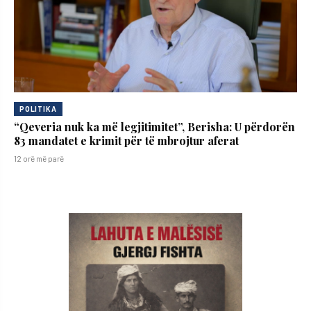
POLITIKA
“Qeveria nuk ka më legjitimitet”, Berisha: U përdorën
83 mandatet e krimit për të mbrojtur aferat
12 orë më parë