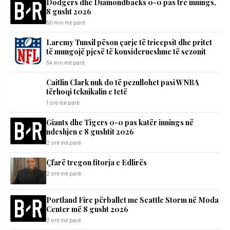
Dodgers dhe Diamondbacks 0-0 pas tre innings,
8 gusht 2026
50 min më parë
Laremy Tunsil pëson çarje të tricepsit dhe pritet
të mungojë pjesë të konsiderueshme të sezonit
54 min më parë
Caitlin Clark nuk do të pezullohet pasi WNBA
tërhoqi teknikalin e tetë
1 orë më parë
Giants dhe Tigers 0-0 pas katër innings në
ndeshjen e 8 gushtit 2026
2 orë më parë
Çfarë tregon fitorja e Edlirës
2 orë më parë
Portland Fire përballet me Seattle Storm në Moda
Center më 8 gusht 2026
2 orë më parë