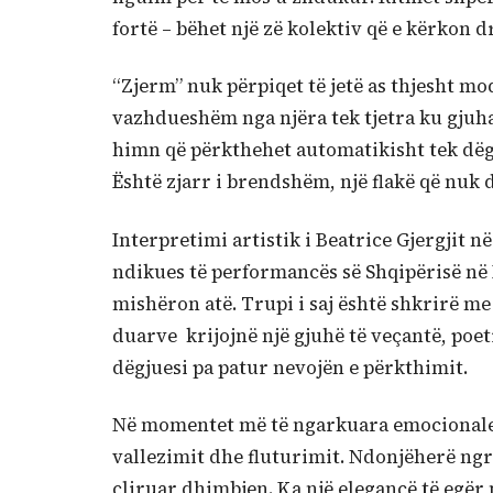
fortë – bëhet një zë kolektiv që e kërkon 
“Zjerm” nuk përpiqet të jetë as thjesht mod
vazhdueshëm nga njëra tek tjetra ku gjuha 
himn që përkthehet automatikisht tek dëgj
Është zjarr i brendshëm, një flakë që nuk 
Interpretimi artistik i Beatrice Gjergjit 
ndikues të performancës së Shqipërisë në
mishëron atë. Trupi i saj është shkrirë me
duarve krijojnë një gjuhë të veçantë, poet
dëgjuesi pa patur nevojën e përkthimit.
Në momentet më të ngarkuara emocionale, d
vallezimit dhe fluturimit. Ndonjëherë ngr
çliruar dhimbjen. Ka një elegancë të egër 