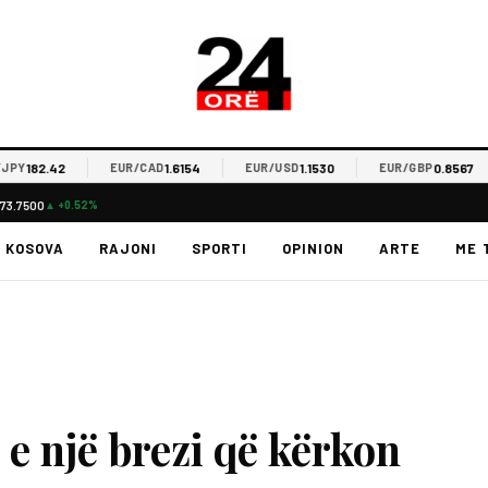
182.42
1.6154
1.1530
0.8567
EUR/CAD
EUR/USD
EUR/GBP
73.7500
▲ +0.52%
KOSOVA
RAJONI
SPORTI
OPINION
ARTE
ME 
 e një brezi që kërkon