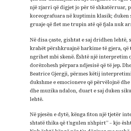
një zjarri që digjet jo për të shkatërruar, 
koreografuara në kuptimin klasik; duken si
gruaje që flet me trupin atë që fjala nuk a
Në disa çaste, gishtat e saj dridhen lehtë,
krahët përshkruajnë harkime të gjera, që t
ngrihet mbi skenë. Është një interpretim q
dorëzohesh përpara ndjesisë që të jep. Dhe k
Beatrice Gjergji, përmes këtij interpretimi 
dukshme e emocioneve që përvëlojnë dhe n
dhe muzika ndalon, duart e saj duken sikur 
lehtë.
Në pjesën e dytë, kënga fiton një tjetër in
shtatë thika që t’ngulen n’shpirt” – kjo ës