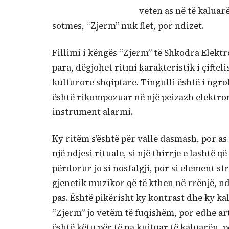
veten as në të kaluar
sotmes, “Zjerm” nuk flet, por ndizet.
Fillimi i këngës “Zjerm” të Shkodra Elektr
para, dëgjohet ritmi karakteristik i çiftelis
kulturore shqiptare. Tingulli është i ngroh
është rikompozuar në një peizazh elektron
instrument alarmi.
Ky ritëm s’është për valle dasmash, por as 
një ndjesi rituale, si një thirrje e lashtë q
përdorur jo si nostalgji, por si element st
gjenetik muzikor që të kthen në rrënjë, n
pas. Është pikërisht ky kontrast dhe ky kal
“Zjerm” jo vetëm të fuqishëm, por edhe ar
është këtu për të na kujtuar të kaluarën, p