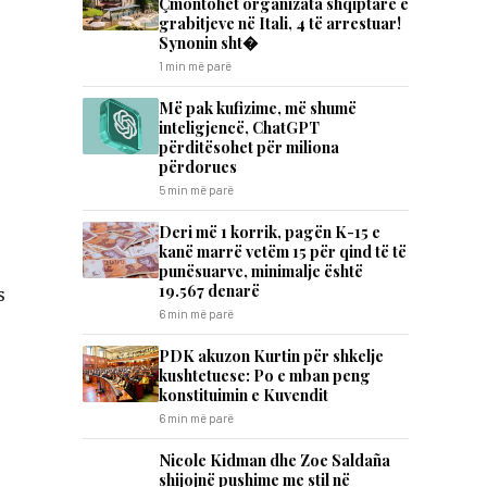
Çmontohet organizata shqiptare e
grabitjeve në Itali, 4 të arrestuar!
Synonin sht�
1 min më parë
Më pak kufizime, më shumë
inteligjencë, ChatGPT
përditësohet për miliona
përdorues
5 min më parë
Deri më 1 korrik, pagën K-15 e
kanë marrë vetëm 15 për qind të të
punësuarve, minimalje është
19.567 denarë
s
6 min më parë
PDK akuzon Kurtin për shkelje
kushtetuese: Po e mban peng
konstituimin e Kuvendit
6 min më parë
Nicole Kidman dhe Zoe Saldaña
shijojnë pushime me stil në