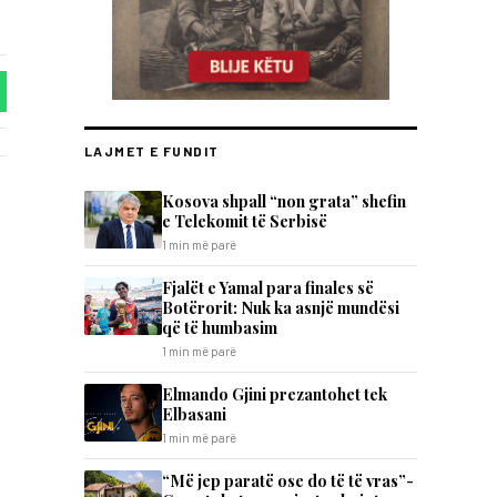
LAJMET E FUNDIT
Kosova shpall “non grata” shefin
e Telekomit të Serbisë
1 min më parë
Fjalët e Yamal para finales së
Botërorit: Nuk ka asnjë mundësi
që të humbasim
1 min më parë
Elmando Gjini prezantohet tek
Elbasani
1 min më parë
“Më jep paratë ose do të të vras”-