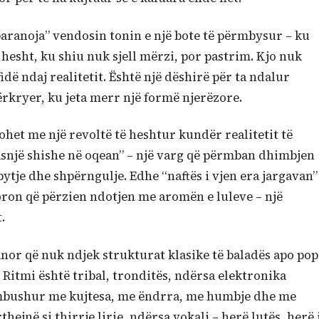
paranoja” vendosin tonin e një bote të përmbysur – ku
esht, ku shiu nuk sjell mërzi, por pastrim. Kjo nuk
fidë ndaj realitetit. Është një dëshirë për ta ndalur
ërkryer, ku jeta merr një formë njerëzore.
ohet me një revoltë të heshtur kundër realitetit të
asnjë shishe në oqean” – një varg që përmban dhimbjen
bytje dhe shpërngulje. Edhe “naftës i vjen era jargavan”
moron që përzien ndotjen me aromën e luleve – një
.
nor që nuk ndjek strukturat klasike të baladës apo pop
e. Ritmi është tribal, tronditës, ndërsa elektronika
ë mbushur me kujtesa, me ëndrra, me humbje dhe me
ejnë si thirrje lirie, ndërsa vokali – herë lutës, herë 