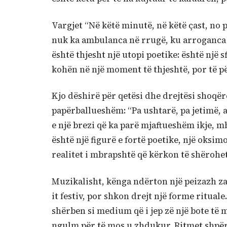
Vargjet “Në këtë minutë, në këtë çast, no 
nuk ka ambulanca në rrugë, ku arroganca h
është thjesht një utopi poetike: është një s
kohën në një moment të thjeshtë, por të p
Kjo dëshirë për qetësi dhe drejtësi shoqër
papërballueshëm: “Pa ushtarë, pa jetimë, 
e një brezi që ka parë mjaftueshëm ikje, m
është një figurë e fortë poetike, një oksi
realitet i mbrapshtë që kërkon të shërohet
Muzikalisht, kënga ndërton një peizazh za
it festiv, por shkon drejt një forme ritual
shërben si medium që i jep zë një bote t
ngulm për të mos u zhdukur. Ritmet shpërth