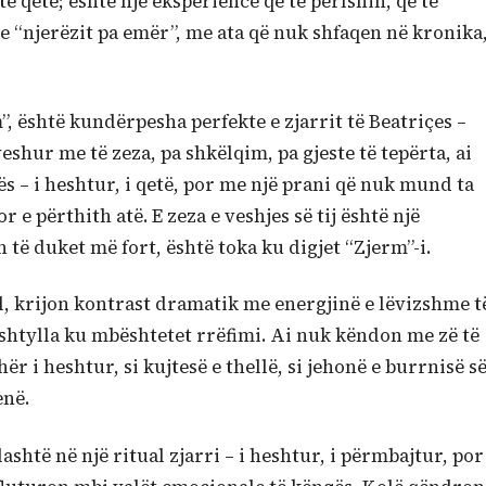
ë qetë; është një eksperiencë që të përfshin, që të
me “njerëzit pa emër”, me ata që nuk shfaqen në kronika
”, është kundërpesha perfekte e zjarrit të Beatriçes –
veshur me të zeza, pa shkëlqim, pa gjeste të tepërta, ai
s – i heshtur, i qetë, por me një prani që nuk mund ta
e përthith atë. E zeza e veshjes së tij është një
n të duket më fort, është toka ku digjet “Zjerm”-i.
l, krijon kontrast dramatik me energjinë e lëvizshme t
 shtylla ku mbështetet rrëfimi. Ai nuk këndon me zë të
hër i heshtur, si kujtesë e thellë, si jehonë e burrnisë s
enë.
ashtë në një ritual zjarri – i heshtur, i përmbajtur, por