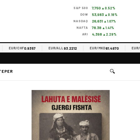
7,750
S&P 500
▲0.52%
53,983
DOW
▲0.18%
26,631
NASDAQ
▲1.07%
78.38
NAFTA
▲1.41%
4,398
ARI
▲2.29%
0.9357
93.2212
61.4970
EUR/CHF
EUR/ALL
EUR/MKD
EUR/RSD
🔍
TEPER