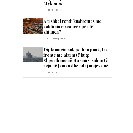
Mykonos
10 min më parë
A u shkel rendi kushtetues me
caktimin e seancës për të
shtunën?
16 min më parë
Diplomacia nuk po bën punë, tre
fronte me alarm të kuq:
Shpërthime në Hormuz, sulme të
reja në Jemen dhe ndaj anijeve në
19 min më parë
-
i