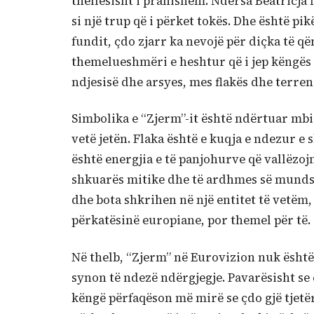
thellësisht i pranishëm. Ndërsa Beatricja
si një trup që i përket tokës. Dhe është pik
fundit, çdo zjarr ka nevojë për diçka të q
themelueshmëri e heshtur që i jep këngës
ndjesisë dhe arsyes, mes flakës dhe terreni
Simbolika e “Zjerm”-it është ndërtuar mbi 
vetë jetën. Flaka është e kuqja e ndezur e
është energjia e të panjohurve që vallëzoj
shkuarës mitike dhe të ardhmes së mundshm
dhe bota shkrihen në një entitet të vetëm,
përkatësinë europiane, por themel për të.
Në thelb, “Zjerm” në Eurovizion nuk është 
synon të ndezë ndërgjegje. Pavarësisht se 
këngë përfaqëson më mirë se çdo gjë tjetë