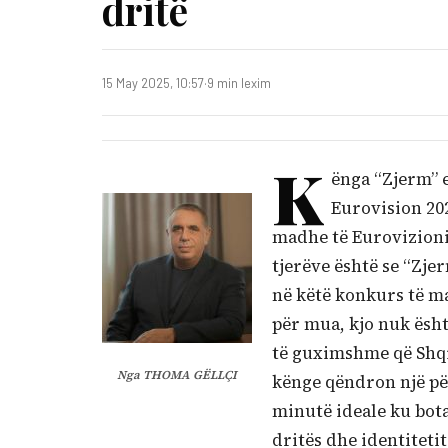
dritë
15 May 2025, 10:57
·
9 min lexim
K
ënga “Zjerm” 
Eurovision 202
madhe të Eurovizionit
tjerëve është se “Zje
në këtë konkurs të ma
për mua, kjo nuk ësht
të guximshme që Shqip
Nga THOMA GËLLÇI
kënge qëndron një për
minutë ideale ku bota
dritës dhe identitetit