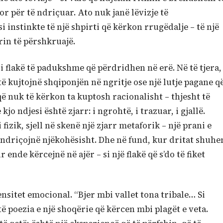
por për të ndriçuar. Ato nuk janë lëvizje të
 instinkte të një shpirti që kërkon rrugëdalje – të një
rrin të përshkruajë.
 si flakë të padukshme që përdridhen në erë. Në të tjera,
ë kujtojnë shqiponjën në ngritje ose një lutje pagane q
ë nuk të kërkon ta kuptosh racionalisht – thjesht të
jo ndjesi është zjarr: i ngrohtë, i trazuar, i gjallë.
fizik, sjell në skenë një zjarr metaforik – një prani e
driçojnë njëkohësisht. Dhe në fund, kur dritat shuhe
ende kërcejnë në ajër – si një flakë që s’do të fiket
tensitet emocional. “Bjer mbi vallet tona tribale… Si
htë poezia e një shoqërie që kërcen mbi plagët e veta.