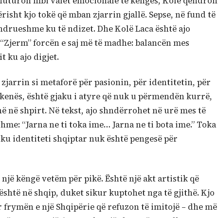
 fluturon mbi valët emocionale të këngës, Kolë qëndron
ërisht kjo tokë që mban zjarrin gjallë. Sepse, në fund të
ëndrueshme ku të ndizet. Dhe Kolë Laca është ajo
 “Zjerm” forcën e saj më të madhe: balancën mes
t ku ajo digjet.
zjarrin si metaforë për pasionin, për identitetin, për
 skenës, është gjaku i atyre që nuk u përmendën kurrë,
në në shpirt. Në tekst, ajo shndërrohet në urë mes të
e: “Jarna ne ti toka ime… Jarna ne ti bota ime.” Toka
 ku identiteti shqiptar nuk është pengesë për
një këngë vetëm për pikë. Është një akt artistik që
është në shqip, duket sikur kuptohet nga të gjithë. Kjo
r frymën e një Shqipërie që refuzon të imitojë – dhe më