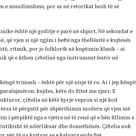
ën e mundimshme, por as në retorikat bosh të së
onike është një goditje e parë në shpirt. Në sekondat e
ë, që vjen si një zgjim i beftë nga thellësitë e kujtesës
të, ritmik, por jo folklorik në kuptimin klasik – ai
ik që e kthen çiftelinë nga instrument festiv në
këngë trimash – është për një nisje të re. Ai i jep këngë
ë paralajmëron: kujdes, këtu do flitet me zjarr. E
rukturor, çiftelia në këtë hyrje vepron si një kod
dërsa të përgatit për shpërthimin modern që vjen më
im i përpiktë nga e vjetra në të renë që e bën fillimin e
tistikisht të ndërlikuar dhe domethënës. Çiftelia nuk
or për të na kujtuar se e kaluara ende flet.