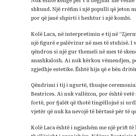
Nuk është këngë për t’u dëgjuar me veshë t
shkund. Një rrëfim i një populli që jeton 
por që janë shpirti i heshtur i një kombi.
Kolë Laca, në interpretimin e tij në “Zjerm
një figurë e palëvizur në mes të stuhisë. I 
qëndron si një gur themeli në mes të skenë
anashkalosh. Ai nuk kërkon vëmendjen, por 
zgjedhje estetike. Është hija që e bën dritë
Qëndrimi i tij i ngurtë, thuajse ceremonia
Beatrices. Ai nuk vallëzon, por është vetë
fortë, por fjalët që thotë tingëllojnë si urd
vjetër që nuk ka nevojë të bërtasë për të q
Kolë Laca është i ngjashëm me një prift të l