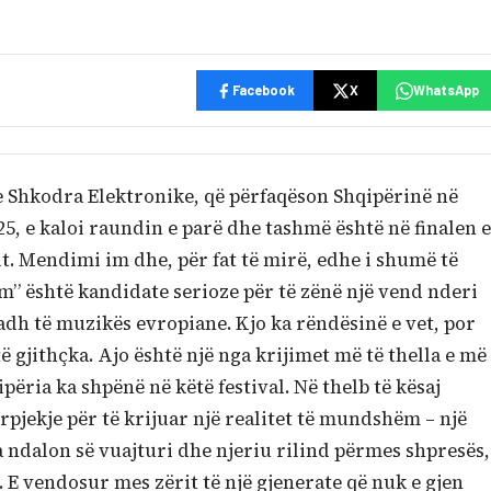
Facebook
X
WhatsApp
e Shkodra Elektronike, që përfaqëson Shqipërinë në
5, e kaloi raundin e parë dhe tashmë është në finalen e
. Mendimi im dhe, për fat të mirë, edhe i shumë të
rm” është kandidate serioze për të zënë një vend nderi
dh të muzikës evropiane. Kjo ka rëndësinë e vet, por
ë gjithçka. Ajo është një nga krijimet më të thella e më
ëria ka shpënë në këtë festival. Në thelb të kësaj
pjekje për të krijuar një realitet të mundshëm – një
 ndalon së vuajturi dhe njeriu rilind përmes shpresës,
. E vendosur mes zërit të një gjenerate që nuk e gjen