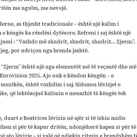
dritën me ngulm, me nevojë.
erne, as thjesht tradicionale – është një kalim i
e këngës ka rëndësi dytësore. Refreni i saj është një
uesi : “Vazhdo më shndrit, shndrit, shndrit… Zjerm.”.
djeg, por ndriçon nga brenda jashtë.
në “Zjerm” është një nga elementët më të veçantë dhe më
 Eurovision 2025. Ajo nuk e këndon këngën – e
 muzikën, është vazhdim i saj. Sidomos lëvizjet e
ike, që lehtëaojnë kalimin e mesazhit të këngës tek
uart e Beatrices lëvizin në ajër si të ishin midis
ihen si për të kapur dritën, ndonjëherë hapen si për të
në ato lëvizje – si valë që ndjekin ritmin e brendshëm t