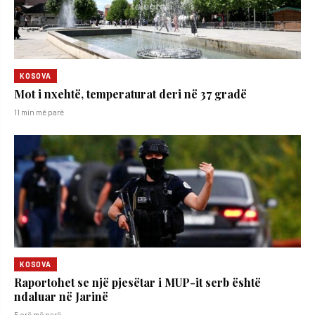
KOSOVA
Mot i nxehtë, temperaturat deri në 37 gradë
11 min më parë
KOSOVA
Raportohet se një pjesëtar i MUP-it serb është
ndaluar në Jarinë
5 orë më parë