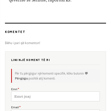
KOMENTET
Bëhu i pari që komenton!
LINI NJË KOMENT TË RI
Për t'u përgjigjur një komenti specifik, kliko butonin
💬
Përgjigju
poshtë atij komenti.
Emri
*
Email
*