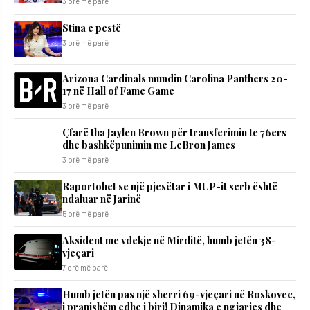
3 orë më parë
Stina e pestë
3 orë më parë
Arizona Cardinals mundin Carolina Panthers 20-
17 në Hall of Fame Game
3 orë më parë
Çfarë tha Jaylen Brown për transferimin te 76ers
dhe bashkëpunimin me LeBron James
3 orë më parë
Raportohet se një pjesëtar i MUP-it serb është
ndaluar në Jarinë
5 orë më parë
Aksident me vdekje në Mirditë, humb jetën 38-
vjeçari
7 orë më parë
Humb jetën pas një sherri 69-vjeçari në Roskovec,
i pranishëm edhe i biri! Dinamika e ngjarjes dhe