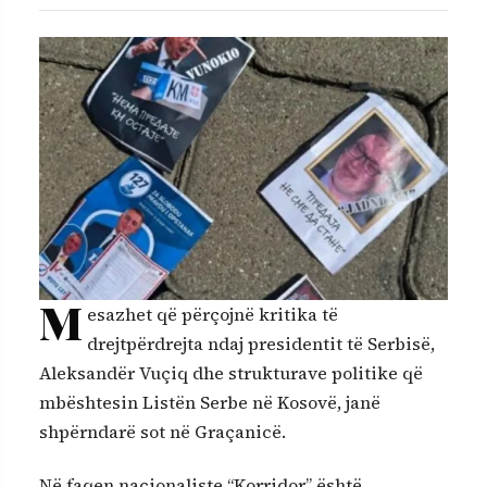
M
esazhet që përçojnë kritika të
drejtpërdrejta ndaj presidentit të Serbisë,
Aleksandër Vuçiq dhe strukturave politike që
mbështesin Listën Serbe në Kosovë, janë
shpërndarë sot në Graçanicë.
Në faqen nacionaliste “Korridor” është