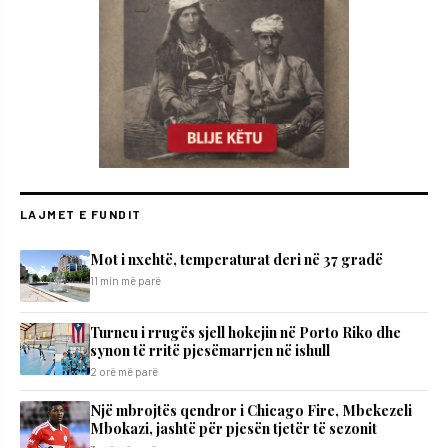
LAJMET E FUNDIT
Mot i nxehtë, temperaturat deri në 37 gradë
11 min më parë
Turneu i rrugës sjell hokejin në Porto Riko dhe
synon të rritë pjesëmarrjen në ishull
2 orë më parë
Një mbrojtës qendror i Chicago Fire, Mbekezeli
Mbokazi, jashtë për pjesën tjetër të sezonit