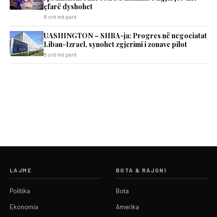
çfarë dyshohet
8 orë më parë
UASHINGTON – SHBA-ja: Progres në negociatat
Liban-Izrael, synohet zgjerimi i zonave pilot
8 orë më parë
LAJME
BOTA & RAJONI
Politika
Bota
Ekonomia
Amerika