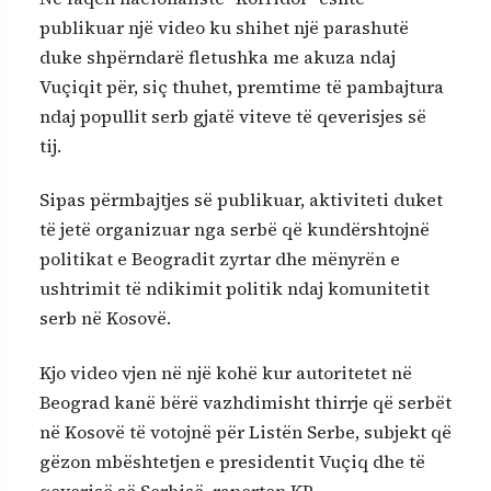
publikuar një video ku shihet një parashutë
duke shpërndarë fletushka me akuza ndaj
Vuçiqit për, siç thuhet, premtime të pambajtura
ndaj popullit serb gjatë viteve të qeverisjes së
tij.
Sipas përmbajtjes së publikuar, aktiviteti duket
të jetë organizuar nga serbë që kundërshtojnë
politikat e Beogradit zyrtar dhe mënyrën e
ushtrimit të ndikimit politik ndaj komunitetit
serb në Kosovë.
Kjo video vjen në një kohë kur autoritetet në
Beograd kanë bërë vazhdimisht thirrje që serbët
në Kosovë të votojnë për Listën Serbe, subjekt që
gëzon mbështetjen e presidentit Vuçiq dhe të
qeverisë së Serbisë, raporton KP.