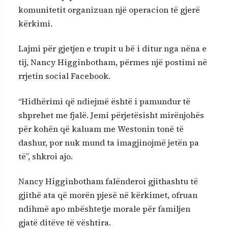
komunitetit organizuan një operacion të gjerë
kërkimi.
Lajmi për gjetjen e trupit u bë i ditur nga nëna e
tij, Nancy Higginbotham, përmes një postimi në
rrjetin social Facebook.
“Hidhërimi që ndiejmë është i pamundur të
shprehet me fjalë. Jemi përjetësisht mirënjohës
për kohën që kaluam me Westonin tonë të
dashur, por nuk mund ta imagjinojmë jetën pa
të”, shkroi ajo.
Nancy Higginbotham falënderoi gjithashtu të
gjithë ata që morën pjesë në kërkimet, ofruan
ndihmë apo mbështetje morale për familjen
gjatë ditëve të vështira.