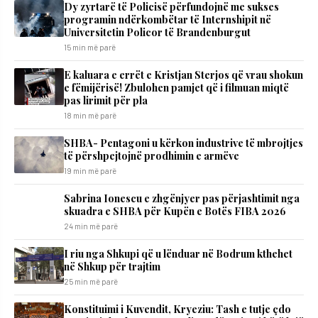
Dy zyrtarë të Policisë përfundojnë me sukses
programin ndërkombëtar të Internshipit në
Universitetin Policor të Brandenburgut
15 min më parë
E kaluara e errët e Kristjan Sterjos që vrau shokun
e fëmijërisë! Zbulohen pamjet që i filmuan miqtë
pas lirimit për pla
18 min më parë
SHBA- Pentagoni u kërkon industrive të mbrojtjes
të përshpejtojnë prodhimin e armëve
19 min më parë
Sabrina Ionescu e zhgënjyer pas përjashtimit nga
skuadra e SHBA për Kupën e Botës FIBA 2026
24 min më parë
I riu nga Shkupi që u lënduar në Bodrum kthehet
në Shkup për trajtim
25 min më parë
​Konstituimi i Kuvendit, Kryeziu: Tash e tutje çdo