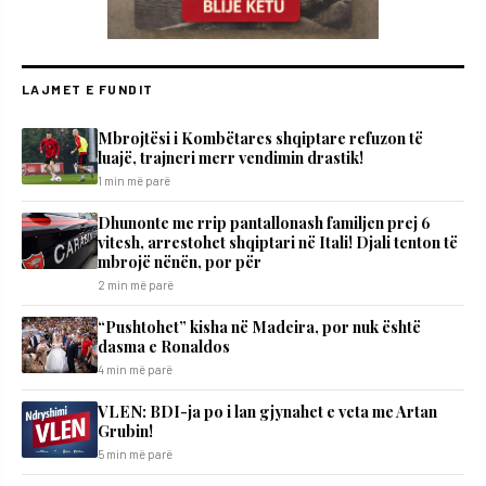
LAJMET E FUNDIT
Mbrojtësi i Kombëtares shqiptare refuzon të
luajë, trajneri merr vendimin drastik!
1 min më parë
Dhunonte me rrip pantallonash familjen prej 6
vitesh, arrestohet shqiptari në Itali! Djali tenton të
mbrojë nënën, por për
2 min më parë
“Pushtohet” kisha në Madeira, por nuk është
dasma e Ronaldos
4 min më parë
VLEN: BDI-ja po i lan gjynahet e veta me Artan
Grubin!
5 min më parë