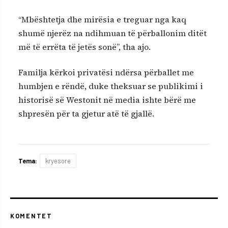
“Mbështetja dhe mirësia e treguar nga kaq
shumë njerëz na ndihmuan të përballonim ditët
më të errëta të jetës sonë”, tha ajo.
Familja kërkoi privatësi ndërsa përballet me
humbjen e rëndë, duke theksuar se publikimi i
historisë së Westonit në media ishte bërë me
shpresën për ta gjetur atë të gjallë.
Tema:
kryesore
KOMENTET