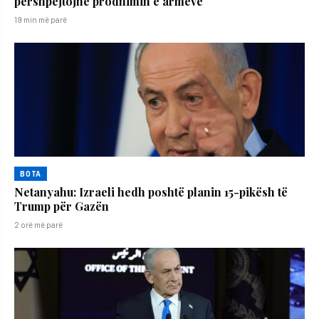
përshpejtojnë prodhimin e armëve
19 min më parë
BOTA
Netanyahu: Izraeli hedh poshtë planin 15-pikësh të
Trump për Gazën
2 orë më parë