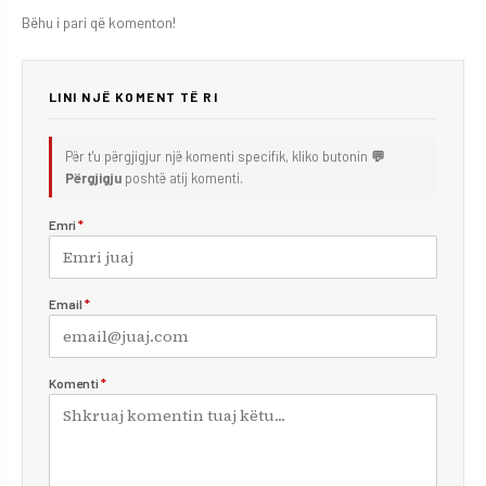
Bëhu i pari që komenton!
LINI NJË KOMENT TË RI
Për t'u përgjigjur një komenti specifik, kliko butonin
💬
Përgjigju
poshtë atij komenti.
Emri
*
Email
*
Komenti
*