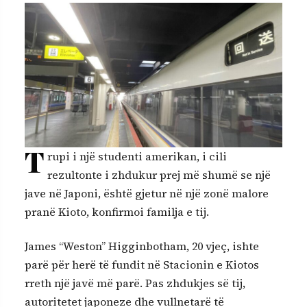
T
rupi i një studenti amerikan, i cili
rezultonte i zhdukur prej më shumë se një
jave në Japoni, është gjetur në një zonë malore
pranë Kioto, konfirmoi familja e tij.
James “Weston” Higginbotham, 20 vjeç, ishte
parë për herë të fundit në Stacionin e Kiotos
rreth një javë më parë. Pas zhdukjes së tij,
autoritetet japoneze dhe vullnetarë të