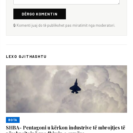
DËRGO KOMENTIN
🔒 Komenti juaj do të publikohet pas miratimit nga moderatori.
LEXO GJITHASHTU
BOTA
SHBA- Pentagoni u kërkon industrive të mbrojtjes të