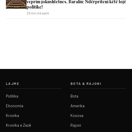
veprim jokushtetues, Baraliu: Ndërpriteni këtë lojë
politike!
25 min më parë
LAJME
BOTA & RAJONI
Politika
Bota
Ekonomia
Amerika
Kronika
Kosova
Kronika e Zezë
Rajoni