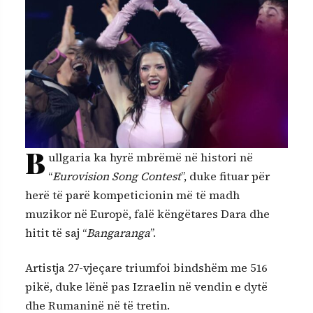
B
ullgaria ka hyrë mbrëmë në histori në
“
Eurovision Song Contest
”, duke fituar për
herë të parë kompeticionin më të madh
muzikor në Europë, falë këngëtares Dara dhe
hitit të saj “
Bangaranga
”.
Artistja 27-vjeçare triumfoi bindshëm me 516
pikë, duke lënë pas Izraelin në vendin e dytë
dhe Rumaninë në të tretin.