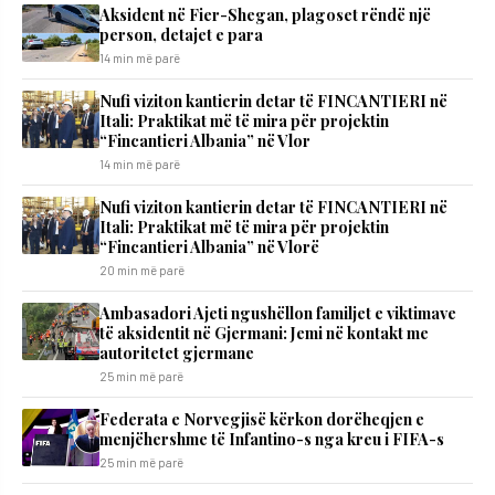
Aksident në Fier-Shegan, plagoset rëndë një
person, detajet e para
14 min më parë
Nufi viziton kantierin detar të FINCANTIERI në
Itali: Praktikat më të mira për projektin
“Fincantieri Albania” në Vlor
14 min më parë
Nufi viziton kantierin detar të FINCANTIERI në
Itali: Praktikat më të mira për projektin
“Fincantieri Albania” në Vlorë
20 min më parë
Ambasadori Ajeti ngushëllon familjet e viktimave
të aksidentit në Gjermani: Jemi në kontakt me
autoritetet gjermane
25 min më parë
Federata e Norvegjisë kërkon dorëheqjen e
menjëhershme të Infantino-s nga kreu i FIFA-s
25 min më parë