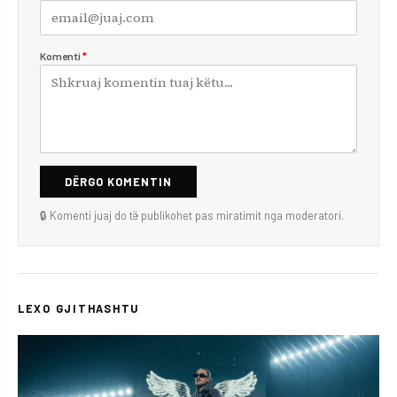
Komenti
*
DËRGO KOMENTIN
🔒 Komenti juaj do të publikohet pas miratimit nga moderatori.
LEXO GJITHASHTU