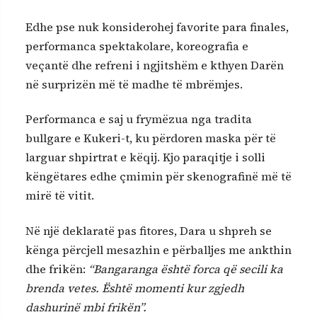
Edhe pse nuk konsiderohej favorite para finales,
performanca spektakolare, koreografia e
veçantë dhe refreni i ngjitshëm e kthyen Darën
në surprizën më të madhe të mbrëmjes.
Performanca e saj u frymëzua nga tradita
bullgare e Kukeri-t, ku përdoren maska për të
larguar shpirtrat e këqij. Kjo paraqitje i solli
këngëtares edhe çmimin për skenografinë më të
mirë të vitit.
Në një deklaratë pas fitores, Dara u shpreh se
kënga përcjell mesazhin e përballjes me ankthin
dhe frikën:
“Bangaranga është forca që secili ka
brenda vetes. Është momenti kur zgjedh
dashurinë mbi frikën”.