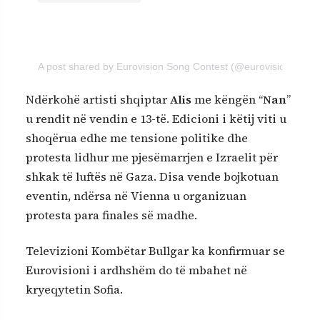
A post shared by Eurovision Song Contest (@eurovision)
Ndërkohë artisti shqiptar
Alis
me këngën “
Nan
”
u rendit në vendin e 13-të. Edicioni i këtij viti u
shoqërua edhe me tensione politike dhe
protesta lidhur me pjesëmarrjen e Izraelit për
shkak të luftës në Gaza. Disa vende bojkotuan
eventin, ndërsa në Vienna u organizuan
protesta para finales së madhe.
Televizioni Kombëtar Bullgar ka konfirmuar se
Eurovisioni i ardhshëm do të mbahet në
kryeqytetin Sofia.