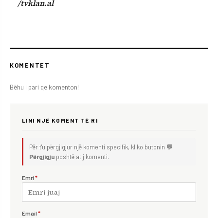
/tvklan.al
KOMENTET
Bëhu i pari që komenton!
LINI NJË KOMENT TË RI
Për t'u përgjigjur një komenti specifik, kliko butonin
💬
Përgjigju
poshtë atij komenti.
Emri
*
Email
*