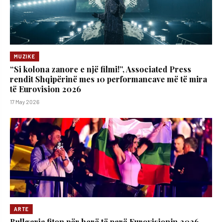
MUZIKE
“Si kolona zanore e një filmi!”, Associated Press
rendit Shqipërinë mes 10 performancave më të mira
të Eurovision 2026
17 May 2026
ARTE
Bullgaria fiton për herë të parë Eurovisionin 2026