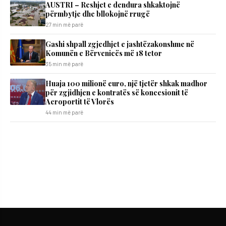
AUSTRI – Reshjet e dendura shkaktojnë
përmbytje dhe bllokojnë rrugë
27 min më parë
Gashi shpall zgjedhjet e jashtëzakonshme në
Komunën e Bërvenicës më 18 tetor
35 min më parë
Huaja 100 milionë euro, një tjetër shkak madhor
për zgjidhjen e kontratës së koncesionit të
Aeroportit të Vlorës
44 min më parë