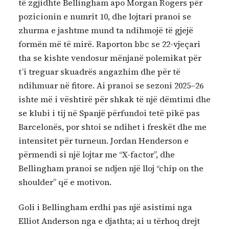
të zgjidhte Bellingham apo Morgan Rogers për
pozicionin e numrit 10, dhe lojtari pranoi se
zhurma e jashtme mund ta ndihmojë të gjejë
formën më të mirë. Raporton bbc se 22-vjeçari
tha se kishte vendosur mënjanë polemikat për
t’i treguar skuadrës angazhim dhe për të
ndihmuar në fitore. Ai pranoi se sezoni 2025–26
ishte më i vështirë për shkak të një dëmtimi dhe
se klubi i tij në Spanjë përfundoi tetë pikë pas
Barcelonës, por shtoi se ndihet i freskët dhe me
intensitet për turneun. Jordan Henderson e
përmendi si një lojtar me “X-factor”, dhe
Bellingham pranoi se ndjen një lloj “chip on the
shoulder” që e motivon.
Goli i Bellingham erdhi pas një asistimi nga
Elliot Anderson nga e djathta; ai u tërhoq drejt