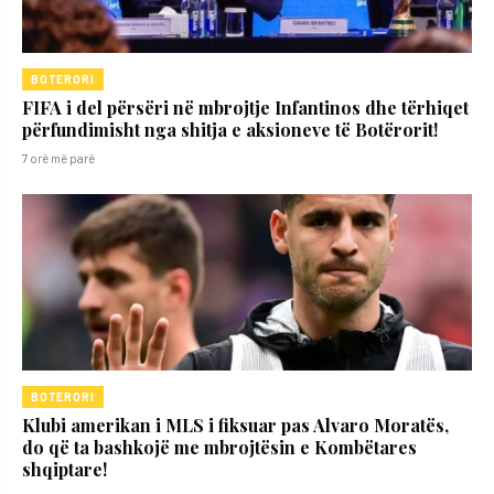
BOTERORI
FIFA i del përsëri në mbrojtje Infantinos dhe tërhiqet
përfundimisht nga shitja e aksioneve të Botërorit!
7 orë më parë
BOTERORI
Klubi amerikan i MLS i fiksuar pas Alvaro Moratës,
do që ta bashkojë me mbrojtësin e Kombëtares
shqiptare!