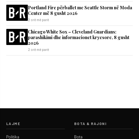
Portland Fire përballet me Seattle Storm në Moda
Center më 8 gusht 2026
2 orë më parë
Chicago White Sox – Cleveland Guardians:
parashikimi dhe informacionet kryesore, 8 gusht
2026
2 orë më parë
LAJME
BOTA & RAJONI
Politika
Bota