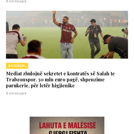
8 orë më parë
BOTERORI
Mediat zbulojnë sekretet e kontratës së Salah te
Trabzonspor, 30 mln euro pagë, shpenzime
parukerie, për letër higjienike
8 orë më parë