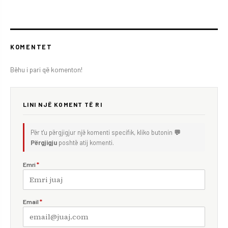
KOMENTET
Bëhu i pari që komenton!
LINI NJË KOMENT TË RI
Për t'u përgjigjur një komenti specifik, kliko butonin
💬
Përgjigju
poshtë atij komenti.
Emri
*
Email
*