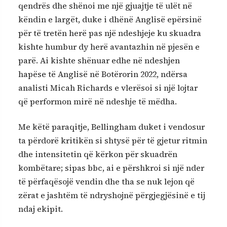
qendrës dhe shënoi me një gjuajtje të ulët në
këndin e largët, duke i dhënë Anglisë epërsinë
për të tretën herë pas një ndeshjeje ku skuadra
kishte humbur dy herë avantazhin në pjesën e
parë. Ai kishte shënuar edhe në ndeshjen
hapëse të Anglisë në Botërorin 2022, ndërsa
analisti Micah Richards e vlerësoi si një lojtar
që performon mirë në ndeshje të mëdha.
Me këtë paraqitje, Bellingham duket i vendosur
ta përdorë kritikën si shtysë për të gjetur ritmin
dhe intensitetin që kërkon për skuadrën
kombëtare; sipas bbc, ai e përshkroi si një nder
të përfaqësojë vendin dhe tha se nuk lejon që
zërat e jashtëm të ndryshojnë përgjegjësinë e tij
ndaj ekipit.