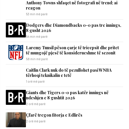
Anthony Towns shfaqet në fotografi në trend; ai
reagon
53 min më parë
Dodgers dhe Diamondbacks 0-0 pas tre innings,
8 gusht 2026
54 min më parë
Laremy Tunsil pëson çarje të tricepsit dhe pritet
të mungojë pjesë të konsiderueshme të sezonit
58 min më parë
Caitlin Clark nuk do të pezullohet pasi WNBA
tërhoqi teknikalin e tetë
1 orë më parë
Giants dhe Tigers 0-0 pas katër innings në
ndeshjen e 8 gushtit 2026
2 orë më parë
Çfarë tregon fitorja e Edlirës
2 orë më parë