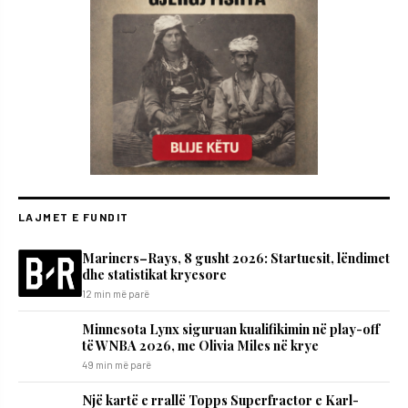
LAJMET E FUNDIT
Mariners–Rays, 8 gusht 2026: Startuesit, lëndimet
dhe statistikat kryesore
12 min më parë
Minnesota Lynx siguruan kualifikimin në play-off
të WNBA 2026, me Olivia Miles në krye
49 min më parë
Një kartë e rrallë Topps Superfractor e Karl-