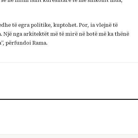
i se në fillim ishit kureshtarë të më shikonit mua,
he të egra politike, kuptohet. Por, ia vlejnë të
. Një nga arkitektët më të mirë në botë më ka thënë
a”, përfundoi Rama.