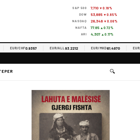
7,710
S&P 500
▼0.18%
53,885
DOW
▼0.85%
26,348
NASDAQ
▼0.06%
77.85
NAFTA
▲0.72%
4,307
ARI
▲0.17%
0.9357
93.2212
61.4970
EUR/CHF
EUR/ALL
EUR/MKD
EUR/RS
🔍
TEPER