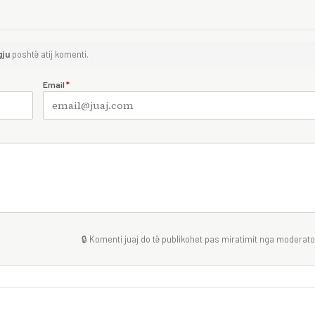
gju
poshtë atij komenti.
Email
*
🔒 Komenti juaj do të publikohet pas miratimit nga moderator