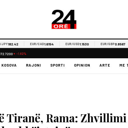
182.42
1.6154
1.1530
0.8567
Y
EUR/CAD
EUR/USD
EUR/GBP
$72.7200
▼ -1.62%
KOSOVA
RAJONI
SPORTI
OPINION
ARTE
ME 
në Tiranë, Rama: Zhvillimi