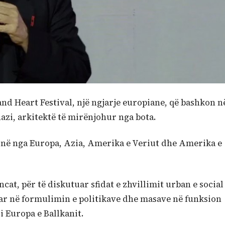
nd Heart Festival, një ngjarje europiane, që bashkon n
hazi, arkitektë të mirënjohur nga bota.
ijnë nga Europa, Azia, Amerika e Veriut dhe Amerika e
cat, për të diskutuar sfidat e zhvillimit urban e social
buar në formulimin e politikave dhe masave në funksion
i Europa e Ballkanit.