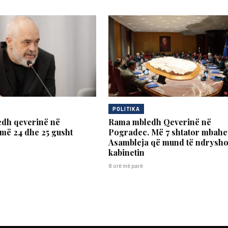
POLITIKA
dh qeverinë në
Rama mbledh Qeverinë në
më 24 dhe 25 gusht
Pogradec. Më 7 shtator mbahe
Asambleja që mund të ndrysho
kabinetin
8 orë më parë