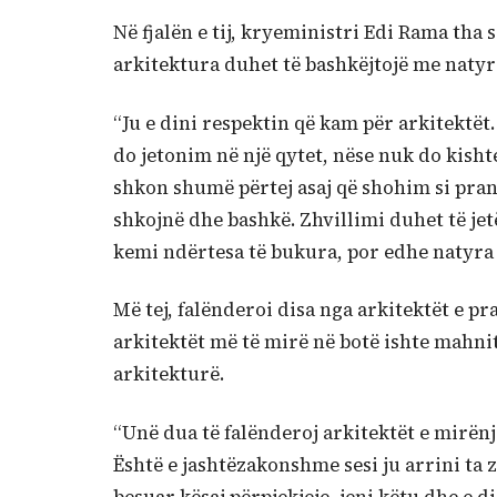
Në fjalën e tij, kryeministri Edi Rama tha s
arkitektura duhet të bashkëjtojë me natyr
“Ju e dini respektin që kam për arkitektët.
do jetonim në një qytet, nëse nuk do kishte 
shkon shumë përtej asaj që shohim si pran
shkojnë dhe bashkë. Zhvillimi duhet të j
kemi ndërtesa të bukura, por edhe natyra 
Më tej, falënderoi disa nga arkitektët e pr
arkitektët më të mirë në botë ishte mahni
arkitekturë.
“Unë dua të falënderoj arkitektët e mirënj
Është e jashtëzakonshme sesi ju arrini ta z