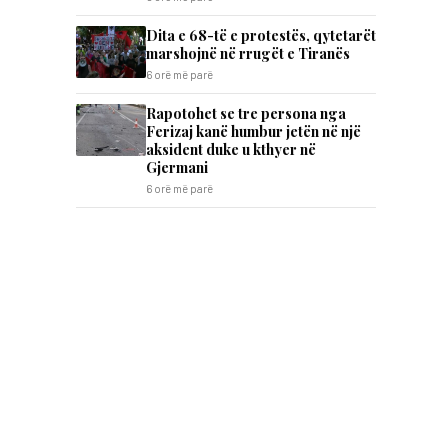
Dita e 68-të e protestës, qytetarët
marshojnë në rrugët e Tiranës
6 orë më parë
Rapotohet se tre persona nga
Ferizaj kanë humbur jetën në një
aksident duke u kthyer në
Gjermani
6 orë më parë