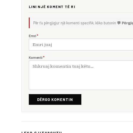
LINI NJË KOMENT TË RI
Për t'u përgjigjur një komenti specifik, kliko butonin
💬 Përgji
Emri
*
Komenti
*
DËRGO KOMENTIN
LEXO GJITHASHTU