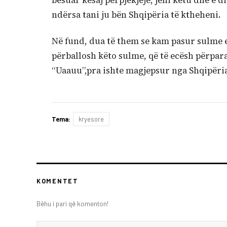
besuar kësaj përpjekjeje, jeni këtu dhe e d
ndërsa tani ju bën Shqipëria të ktheheni.
Në fund, dua të them se kam pasur sulme ed
përballosh këto sulme, që të ecësh përpara
“Uaauu”,pra ishte magjepsur nga Shqipëri
Tema:
kryesore
KOMENTET
Bëhu i pari që komenton!