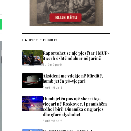
LAJMET E FUNDIT
Raportohet se një pjesëtar i MUP-
it serb është ndaluar në Jarinë
1 orë më parë
Aksident me vdekje në Mirditë,
humb jetën 38-vjeçari
4 orë më parë
Humb jetën pas një sherri 69-
vjeçari në Roskovec, i pranishëm
edhe i biri! Dinamika e ngjarjes
dhe çfarë dyshohet
4 orë më parë