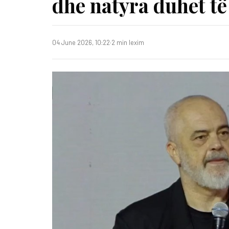
dhe natyra duhet të
04 June 2026, 10:22
·
2 min lexim