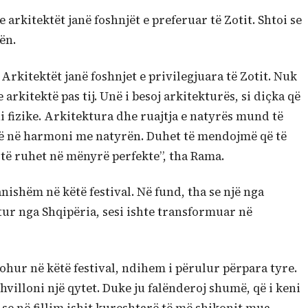
e arkitektët janë foshnjët e preferuar të Zotit. Shtoi se
ën.
 Arkitektët janë foshnjet e privilegjuara të Zotit. Nuk
arkitektë pas tij. Unë i besoj arkitekturës, si diçka që
i fizike. Arkitektura dhe ruajtja e natyrës mund të
etë në harmoni me natyrën. Duhet të mendojmë që të
të ruhet në mënyrë perfekte”, tha Rama.
anishëm në këtë festival. Në fund, tha se një nga
tur nga Shqipëria, sesi ishte transformuar në
ohur në këtë festival, ndihem i përulur përpara tyre.
hvilloni një qytet. Duke ju falënderoj shumë, që i keni