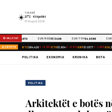
TIRANË
☀️
21°C · Kthjellët
07 August 2026
💱 VALUTAT
61.4970
117.3408
54.9388
UR/MKD
EUR/RSD
EUR/TRY
EUR/JP
BTC
$64,426
ETH
$1,904
XRP
$1.0377
SOL
₿ CRYPTO
▼ -0.36%
▼ -0.31%
▼ -1.98%
POLITIKA
EKONOMIA
KRONIKA
BOTA
POLITIKA
Arkitektët e botës 