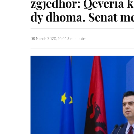
zgjedhor: Qeveria 
dy dhoma. Senat me
06 March 2020, 14:44
·
3 min lexim