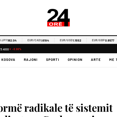
182.04
1.6194
1.1552
0.8577
EUR/CAD
EUR/USD
EUR/GBP
73.4100
▼ -0.96%
KOSOVA
RAJONI
SPORTI
OPINION
ARTE
ME 
rmë radikale të sistemit