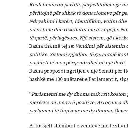
Kush financon partitë, përjashtohet nga ma
përfitojnë për shkak të donacioneve për par
Ndryshimi i katërt, identifikim, votim dhe 
ndershme dhe rezultatin më të shpejtë. Ndr
të qartë, përfaqësues. Një sistem, që i kërk
Basha tha më tej se:
Vendimi për sistemin du
politike. Sistemi zgjedhor të garantojë ko
pushteti të mos përqendrohet në një dorë.
Basha propozoi ngritjen e një Senati për l
bashkë më 100 anëtarët e Parlamentit, sipas
“
Parlamenti me dy dhoma nuk rrit koston 
njerëzve në mënyrë pozitive. Arroganca dh
parlament të fuqizuar me dy dhoma. Qever
Ai ka sjell shembujt e vendeve më të zhvi