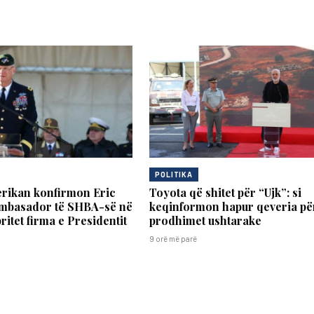
POLITIKA
erikan konfirmon Eric
Toyota që shitet për “Ujk”: si
ambasador të SHBA-së në
keqinformon hapur qeveria pë
ritet firma e Presidentit
prodhimet ushtarake
9 orë më parë