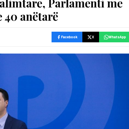
kalimtare, Parlamenti me
 40 anëtarë
Facebook
X
WhatsApp