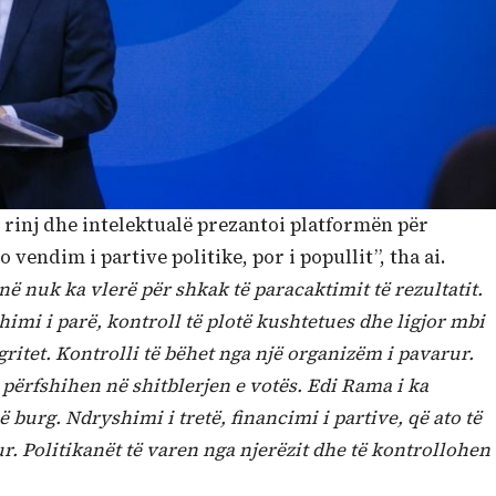
 rinj dhe intelektualë prezantoi platformën për
 vendim i partive politike, por i popullit”, tha ai.
në nuk ka vlerë për shkak të paracaktimit të rezultatit.
imi i parë, kontroll të plotë kushtetues dhe ligjor mbi
gritet. Kontrolli të bëhet nga një organizëm i pavarur.
 përfshihen në shitblerjen e votës. Edi Rama i ka
burg. Ndryshimi i tretë, financimi i partive, që ato të
r. Politikanët të varen nga njerëzit dhe të kontrollohen