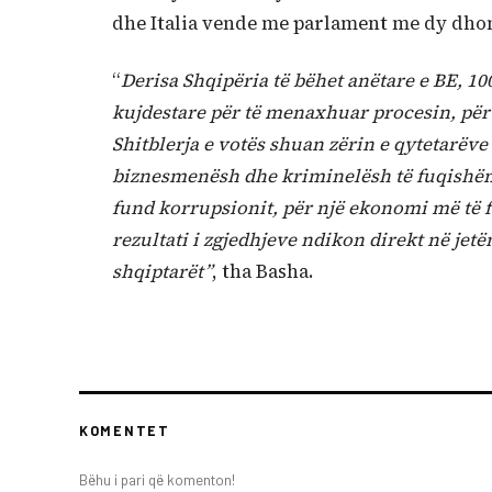
dhe Italia vende me parlament me dy dho
“
Derisa Shqipëria të bëhet anëtare e BE, 10
kujdestare për të menaxhuar procesin, për t
Shitblerja e votës shuan zërin e qytetarëve 
biznesmenësh dhe kriminelësh të fuqishëm.
fund korrupsionit, për një ekonomi më të 
rezultati i zgjedhjeve ndikon direkt në jetë
shqiptarët”
, tha Basha.
KOMENTET
Bëhu i pari që komenton!