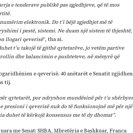
rrja e tenderave publikë pas zgjedhjeve, që të mos
titë.
numërim elektronik. Do t’i bëjë zgjedhjet më të
yshimi i pestë, sistemi. Ne duam një sistem të thjeshtë,
on llogari qeverisë
“, tha ai.
het t’u takojë të gjithë qytetarëve, jo vetëm partive
ntrollin dhe balancimin e pushteteve, në mënyrë që
logaridhënien e qeverisë. 40 anëtarët e Senatit zgjidhen
 tij.
për qytetarët, por ndryshon mundësinë për t’u shërbye
e presioni i qeverisë nuk do të funksionojnë më për një
ia duhet të kërkojë konsensus me të dy dhomat”
.
lluara me Senat: SHBA, Mbretëria e Bashkuar, Franca