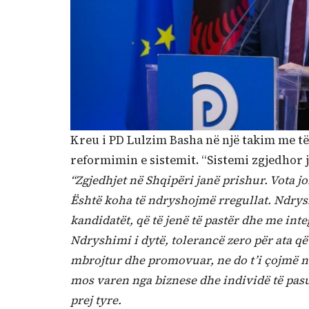
Kreu i PD Lulzim Basha në një takim me të
reformimin e sistemit. “Sistemi zgjedhor jo
“Zgjedhjet në Shqipëri janë prishur. Vota jo
Është koha të ndryshojmë rregullat. Ndrysh
kandidatët, që të jenë të pastër dhe me inte
Ndryshimi i dytë, tolerancë zero për ata që
mbrojtur dhe promovuar, ne do t’i çojmë në 
mos varen nga biznese dhe individë të pasu
prej tyre.