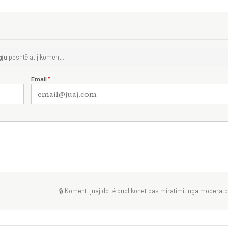
gju
poshtë atij komenti.
Email
*
🔒 Komenti juaj do të publikohet pas miratimit nga moderator