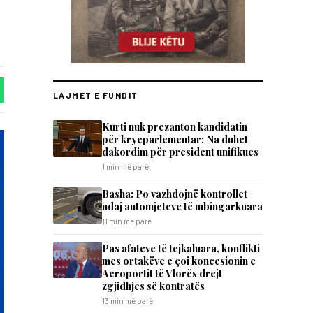
LAJMET E FUNDIT
Kurti nuk prezanton kandidatin
për kryeparlementar: Na duhet
dakordim për president unifikues
1 min më parë
Basha: Po vazhdojnë kontrollet
ndaj automjeteve të mbingarkuara
11 min më parë
Pas afateve të tejkaluara, konflikti
mes ortakëve e çoi koncesionin e
Aeroportit të Vlorës drejt
zgjidhjes së kontratës
13 min më parë