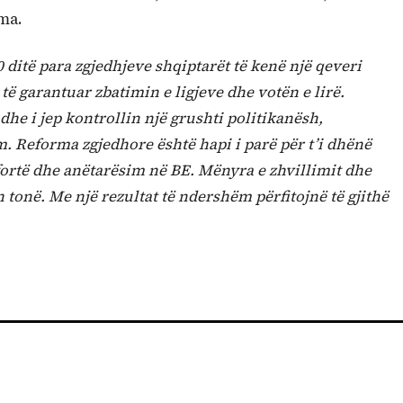
ma.
0 ditë para zgjedhjeve shqiptarët të kenë një qeveri
ë garantuar zbatimin e ligjeve dhe votën e lirë.
dhe i jep kontrollin një grushti politikanësh,
 Reforma zgjedhore është hapi i parë për t’i dhënë
fortë dhe anëtarësim në BE. Mënyra e zhvillimit dhe
n tonë. Me një rezultat të ndershëm përfitojnë të gjithë