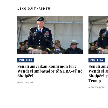
LEXO GJITHASHTU
POLITIKA
POLITIKA
Senati amerikan konfirmon Eric
Senati am
Wendt si ambasador të SHBA-së në
Wendt si 
Shqipëri
Shqipëri, p
Trump
4 orë më parë
4 orë më parë