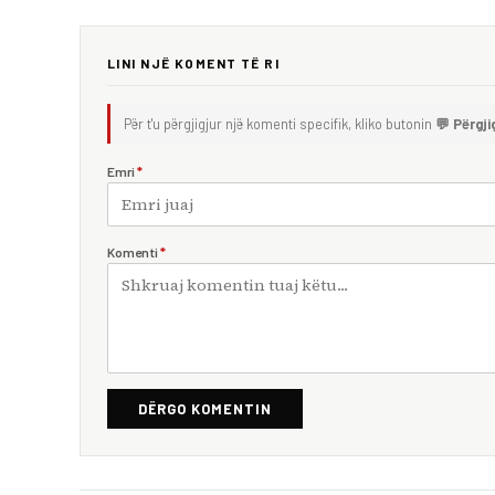
LINI NJË KOMENT TË RI
Për t'u përgjigjur një komenti specifik, kliko butonin
💬 Përgji
Emri
*
Komenti
*
DËRGO KOMENTIN