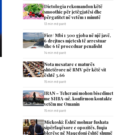
Dietologia rekomandon këtë
smoothie për jetëgjatësi dhe
përgatitet në vetëm 1 minutë
13 min më parë
Fier/ Mbi 1 300 gjoba në një javë,
6 drejtues mjetesh të arrestuar
dhe 6 të proceduar penalisht
14 min më parë
Nota mesatare e maturës
shtetërore në RMV për këtë vit
është 3.66
15 min më parë
IRAN – Teherani mohon bisedimet
me SHBA-në, konfirmon kontakte
vetëm me Omanin
15 min më parë
Mickoski: Është mohuar fushata
sipërfaqësore e opozitës, fuqia
blerëse në Maqedoni është shumë