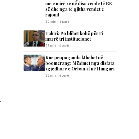
më e mirë se në disa vende të BE-
së dhe nga të gjitha vendet e
rajonit
20 min më parë
Tahiri: Po blihet kohë për t’i
marrë tri institucionet
25 min më parë
Kur propaganda kthehet në
boomerang: Mësimet nga disfata
zgjedhore e Orban-it në Hungari
26 min më parë
r