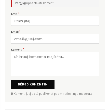
Përgjigju
poshtë atij komenti.
Emri
*
Email
*
Komenti
*
DËRGO KOMENTIN
🔒 Komenti juaj do të publikohet pas miratimit nga moderatori.