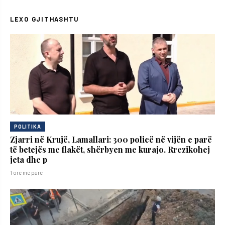
LEXO GJITHASHTU
POLITIKA
Zjarri në Krujë, Lamallari: 300 policë në vijën e parë
të betejës me flakët, shërbyen me kurajo. Rrezikohej
jeta dhe p
1 orë më parë