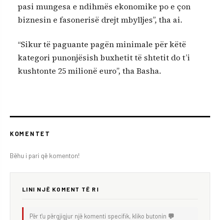
pasi mungesa e ndihmës ekonomike po e çon
biznesin e fasonerisë drejt mbylljes”, tha ai.
“Sikur të paguante pagën minimale për këtë
kategori punonjësish buxhetit të shtetit do t’i
kushtonte 25 milionë euro”, tha Basha.
KOMENTET
Bëhu i pari që komenton!
LINI NJË KOMENT TË RI
Për t'u përgjigjur një komenti specifik, kliko butonin
💬