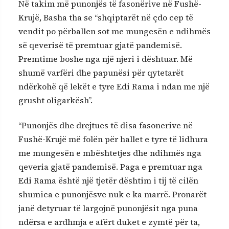
Në takim më punonjës të fasonërive në Fushë-
Krujë, Basha tha se “shqiptarët në çdo cep të
vendit po përballen sot me mungesën e ndihmës
së qeverisë të premtuar gjatë pandemisë.
Premtime boshe nga një njeri i dështuar. Më
shumë varfëri dhe papunësi për qytetarët
ndërkohë që lekët e tyre Edi Rama i ndan me një
grusht oligarkësh”.
“Punonjës dhe drejtues të disa fasonerive në
Fushë-Krujë më folën për hallet e tyre të lidhura
me mungesën e mbështetjes dhe ndihmës nga
qeveria gjatë pandemisë. Paga e premtuar nga
Edi Rama është një tjetër dështim i tij të cilën
shumica e punonjësve nuk e ka marrë. Pronarët
janë detyruar të largojnë punonjësit nga puna
ndërsa e ardhmja e afërt duket e zymtë për ta,