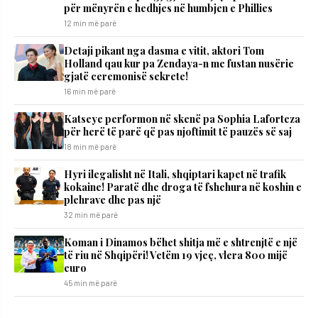
për mënyrën e hedhjes në humbjen e Phillies
12 min më parë
Detaji pikant nga dasma e vitit, aktori Tom
Holland qau kur pa Zendaya-n me fustan nusërie
gjatë ceremonisë sekrete!
16 min më parë
Katseye performon në skenë pa Sophia Laforteza
për herë të parë që pas njoftimit të pauzës së saj
18 min më parë
Hyri ilegalisht në Itali, shqiptari kapet në trafik
kokaine! Paratë dhe droga të fshehura në koshin e
plehrave dhe pas një
32 min më parë
Koman i Dinamos bëhet shitja më e shtrenjtë e një
të riu në Shqipëri! Vetëm 19 vjeç, vlera 800 mijë
euro
45 min më parë