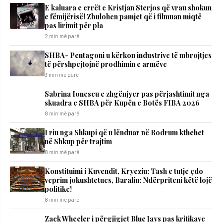
E kaluara e errët e Kristjan Sterjos që vrau shokun
e fëmijërisë! Zbulohen pamjet që i filmuan miqtë
pas lirimit për pla
2 min më parë
SHBA- Pentagoni u kërkon industrive të mbrojtjes
të përshpejtojnë prodhimin e armëve
3 min më parë
Sabrina Ionescu e zhgënjyer pas përjashtimit nga
skuadra e SHBA për Kupën e Botës FIBA 2026
8 min më parë
I riu nga Shkupi që u lënduar në Bodrum kthehet
në Shkup për trajtim
8 min më parë
​Konstituimi i Kuvendit, Kryeziu: Tash e tutje çdo
veprim jokushtetues, Baraliu: Ndërpriteni këtë lojë
politike!
8 min më parë
Zack Wheeler i përgjigjet Blue Jays pas kritikave