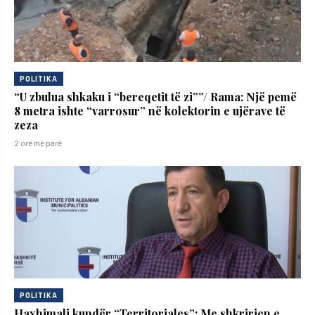
POLITIKA
“U zbulua shkaku i “bereqetit të zi””/ Rama: Një pemë
8 metra ishte “varrosur” në kolektorin e ujërave të
zeza
2 orë më parë
POLITIKA
Haxhimali kundër “Territoriales”: Me shkrirjen e