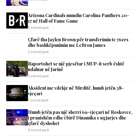
Arizona Cardinals mundin Carolina Panthers 20-
17 në Hall of Fame Game
3 orë më parë
Çfarë tha Jaylen Brown për transferimin te 76ers
dhe bashkëpunimin me LeBron James
3 orë më parë
Raportohet se një pjesëtar i MUP-it serb është
ndaluar në Jarinë
5 orë më parë
Aksident me vdekje në Mirditë, humb jetën 38-
vjeçari
7 orë më parë
Humb jetën pas një sherri 69-vjeçari në Roskovec,
i pranishëm edhe i biri! Dinamika e ngjarjes dhe
çfarë dyshohet
8 orë më parë