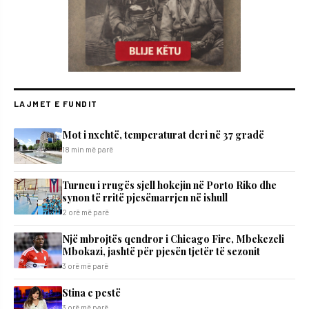
LAJMET E FUNDIT
Mot i nxehtë, temperaturat deri në 37 gradë
18 min më parë
Turneu i rrugës sjell hokejin në Porto Riko dhe
synon të rritë pjesëmarrjen në ishull
2 orë më parë
Një mbrojtës qendror i Chicago Fire, Mbekezeli
Mbokazi, jashtë për pjesën tjetër të sezonit
3 orë më parë
Stina e pestë
3 orë më parë