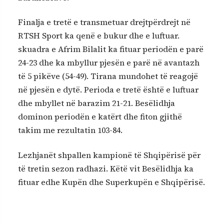
Finalja e tretë e transmetuar drejtpërdrejt në
RTSH Sport ka qenë e bukur dhe e luftuar.
skuadra e Afrim Bilalit ka fituar periodën e parë
24-23 dhe ka mbyllur pjesën e parë në avantazh
të 5 pikëve (54-49). Tirana mundohet të reagojë
në pjesën e dytë. Perioda e tretë është e luftuar
dhe mbyllet në barazim 21-21. Besëlidhja
dominon periodën e katërt dhe fiton gjithë
takim me rezultatin 103-84.
Lezhjanët shpallen kampionë të Shqipërisë për
të tretin sezon radhazi. Këtë vit Besëlidhja ka
fituar edhe Kupën dhe Superkupën e Shqipërisë.