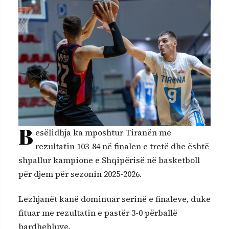
B
esëlidhja ka mposhtur Tiranën me
rezultatin 103-84 në finalen e tretë dhe është
shpallur kampione e Shqipërisë në basketboll
për djem për sezonin 2025-2026.
Lezhjanët kanë dominuar serinë e finaleve, duke
fituar me rezultatin e pastër 3-0 përballë
bardhebluve.