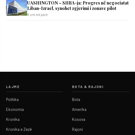
UASHINGTON – SHBA-ja: Progres në negociatat
Liban-Izrael, synohet zgjerimi i zonave pilot
8 orë më parë
LAJME
BOTA & RAJONI
Politika
Bota
Ekonomia
Amerika
Kronika
Kosova
Kronika e Zezë
Rajoni