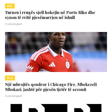
NHL
Turneu i rrugës sjell hokejin në Porto Riko dhe
synon të rritë pjesëmarrjen në ishull
2 orë më parë
MLS
Një mbrojtës qendror i Chicago Fire, Mbekezeli
Mbokazi, jashtë për pjesën tjetër të sezonit
3 orë më parë