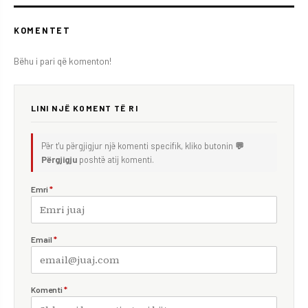
KOMENTET
Bëhu i pari që komenton!
LINI NJË KOMENT TË RI
Për t'u përgjigjur një komenti specifik, kliko butonin
💬
Përgjigju
poshtë atij komenti.
Emri
*
Email
*
Komenti
*