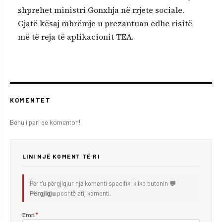
shprehet ministri Gonxhja në rrjete sociale.
Gjatë kësaj mbrëmje u prezantuan edhe risitë
më të reja të aplikacionit TEA.
KOMENTET
Bëhu i pari që komenton!
LINI NJË KOMENT TË RI
Për t'u përgjigjur një komenti specifik, kliko butonin
💬
Përgjigju
poshtë atij komenti.
Emri
*