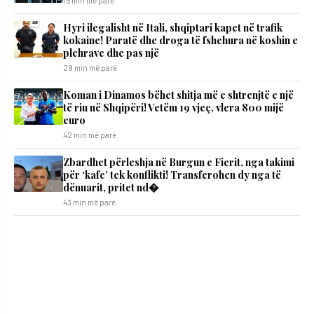
15 min më parë
Hyri ilegalisht në Itali, shqiptari kapet në trafik
kokaine! Paratë dhe droga të fshehura në koshin e
plehrave dhe pas një
29 min më parë
Koman i Dinamos bëhet shitja më e shtrenjtë e një
të riu në Shqipëri! Vetëm 19 vjeç, vlera 800 mijë
euro
42 min më parë
Zbardhet përleshja në Burgun e Fierit, nga takimi
për ‘kafe’ tek konflikti! Transferohen dy nga të
dënuarit, pritet nd�
43 min më parë