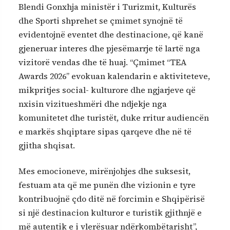
Blendi Gonxhja ministër i Turizmit, Kulturës
dhe Sporti shprehet se çmimet synojnë të
evidentojnë eventet dhe destinacione, që kanë
gjeneruar interes dhe pjesëmarrje të lartë nga
vizitorë vendas dhe të huaj. “Çmimet “TEA
Awards 2026” evokuan kalendarin e aktiviteteve,
mikpritjes social- kulturore dhe ngjarjeve që
nxisin vizitueshmëri dhe ndjekje nga
komunitetet dhe turistët, duke rritur audiencën
e markës shqiptare sipas qarqeve dhe në të
gjitha shqisat.
Mes emocioneve, mirënjohjes dhe suksesit,
festuam ata që me punën dhe vizionin e tyre
kontribuojnë çdo ditë në forcimin e Shqipërisë
si një destinacion kulturor e turistik gjithnjë e
më autentik e i vlerësuar ndërkombëtarisht”,