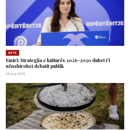
ARTE
Emiri: Strategjia e kulturës 2026-2030 duhet t’i
nënshtrohet debatit publik
08 Aug 2026