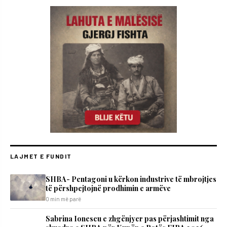
LAJMET E FUNDIT
SHBA- Pentagoni u kërkon industrive të mbrojtjes
të përshpejtojnë prodhimin e armëve
0 min më parë
Sabrina Ionescu e zhgënjyer pas përjashtimit nga