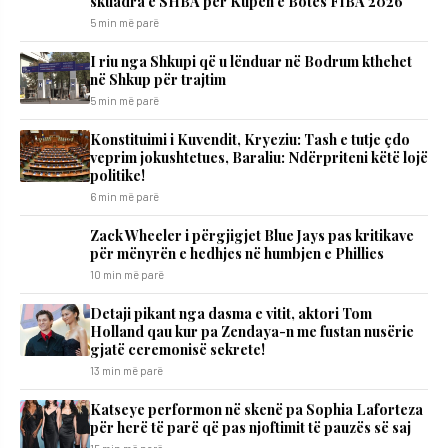
skuadra e SHBA për Kupën e Botës FIBA 2026
5 min më parë
I riu nga Shkupi që u lënduar në Bodrum kthehet
në Shkup për trajtim
5 min më parë
​Konstituimi i Kuvendit, Kryeziu: Tash e tutje çdo
veprim jokushtetues, Baraliu: Ndërpriteni këtë lojë
politike!
6 min më parë
Zack Wheeler i përgjigjet Blue Jays pas kritikave
për mënyrën e hedhjes në humbjen e Phillies
10 min më parë
Detaji pikant nga dasma e vitit, aktori Tom
Holland qau kur pa Zendaya-n me fustan nusërie
gjatë ceremonisë sekrete!
13 min më parë
Katseye performon në skenë pa Sophia Laforteza
për herë të parë që pas njoftimit të pauzës së saj