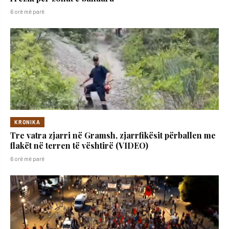
6 orë më parë
KRONIKA
Tre vatra zjarri në Gramsh, zjarrfikësit përballen me
flakët në terren të vështirë (VIDEO)
6 orë më parë