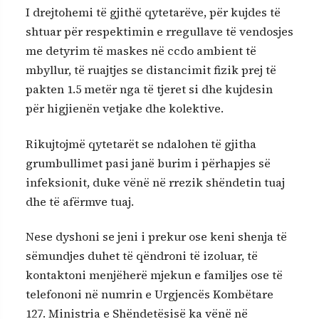
I drejtohemi të gjithë qytetarëve, për kujdes të
shtuar për respektimin e rregullave të vendosjes
me detyrim të maskes në ccdo ambient të
mbyllur, të ruajtjes se distancimit fizik prej të
pakten 1.5 metër nga të tjeret si dhe kujdesin
për higjienën vetjake dhe kolektive.
Rikujtojmë qytetarët se ndalohen të gjitha
grumbullimet pasi janë burim i përhapjes së
infeksionit, duke vënë në rrezik shëndetin tuaj
dhe të afërmve tuaj.
Nese dyshoni se jeni i prekur ose keni shenja të
sëmundjes duhet të qëndroni të izoluar, të
kontaktoni menjëherë mjekun e familjes ose të
telefononi në numrin e Urgjencës Kombëtare
127. Ministria e Shëndetësisë ka vënë në