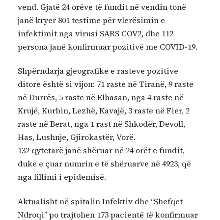
vend. Gjatë 24 orëve të fundit në vendin tonë
janë kryer 801 testime për vlerësimin e
infektimit nga virusi SARS COV2, dhe 112
persona janë konfirmuar pozitivë me COVID-19.
Shpërndarja gjeografike e rasteve pozitive
ditore është si vijon: 71 raste në Tiranë, 9 raste
në Durrës, 5 raste në Elbasan, nga 4 raste në
Krujë, Kurbin, Lezhë, Kavajë, 3 raste në Fier, 2
raste në Berat, nga 1 rast në Shkodër, Devoll,
Has, Lushnje, Gjirokastër, Vorë.
132 qytetarë janë shëruar në 24 orët e fundit,
duke e çuar numrin e të shëruarve në 4923, që
nga fillimi i epidemisë.
Aktualisht në spitalin Infektiv dhe “Shefqet
Ndroqi” po trajtohen 173 pacientë të konfirmuar