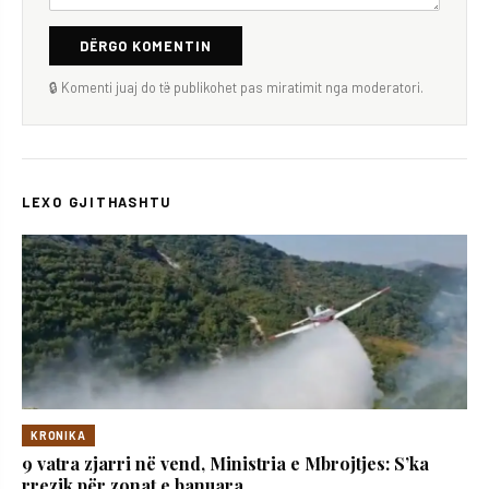
DËRGO KOMENTIN
🔒 Komenti juaj do të publikohet pas miratimit nga moderatori.
LEXO GJITHASHTU
KRONIKA
9 vatra zjarri në vend, Ministria e Mbrojtjes: S’ka
rrezik për zonat e banuara