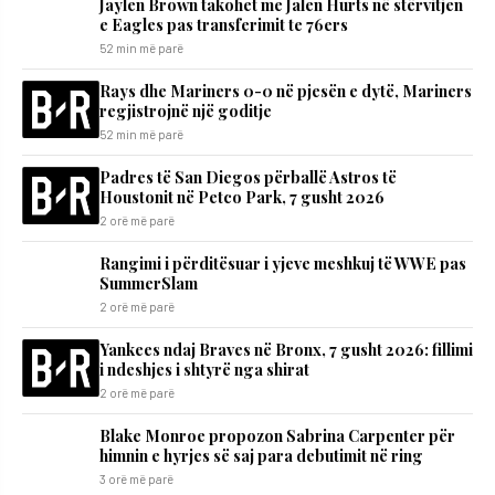
Jaylen Brown takohet me Jalen Hurts në stërvitjen
e Eagles pas transferimit te 76ers
52 min më parë
Rays dhe Mariners 0-0 në pjesën e dytë, Mariners
regjistrojnë një goditje
52 min më parë
Padres të San Diegos përballë Astros të
Houstonit në Petco Park, 7 gusht 2026
2 orë më parë
Rangimi i përditësuar i yjeve meshkuj të WWE pas
SummerSlam
2 orë më parë
Yankees ndaj Braves në Bronx, 7 gusht 2026: fillimi
i ndeshjes i shtyrë nga shirat
2 orë më parë
Blake Monroe propozon Sabrina Carpenter për
himnin e hyrjes së saj para debutimit në ring
3 orë më parë