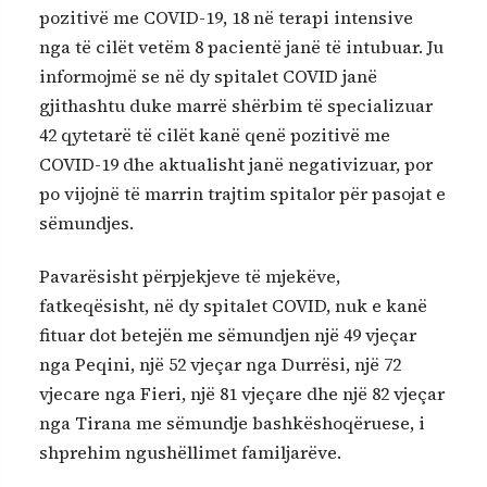
pozitivë me COVID-19, 18 në terapi intensive
nga të cilët vetëm 8 pacientë janë të intubuar. Ju
informojmë se në dy spitalet COVID janë
gjithashtu duke marrë shërbim të specializuar
42 qytetarë të cilët kanë qenë pozitivë me
COVID-19 dhe aktualisht janë negativizuar, por
po vijojnë të marrin trajtim spitalor për pasojat e
sëmundjes.
Pavarësisht përpjekjeve të mjekëve,
fatkeqësisht, në dy spitalet COVID, nuk e kanë
fituar dot betejën me sëmundjen një 49 vjeçar
nga Peqini, një 52 vjeçar nga Durrësi, një 72
vjecare nga Fieri, një 81 vjeçare dhe një 82 vjeçar
nga Tirana me sëmundje bashkëshoqëruese, i
shprehim ngushëllimet familjarëve.