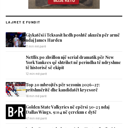
LAJMET E FUNDIT
Gjykatësi i Teksasit hedh poshtë akuzën për armë
ndaj James Harden
11 min më parë
Netflix po zhvillon një serial dramatik për New
York Yankees që shtrihet në periudha të ndryshme
të historisë së ekipit
12 min më parë
Top 20 mbrojtës për sezonin 2026–27:
pritshmëritë dhe kandidatët kryesorë
16 min më parë
Golden State Valkyries në epërsi 30-23 ndaj
Dallas Wings, 9:04 në çerekun e dytë
47 min më parë