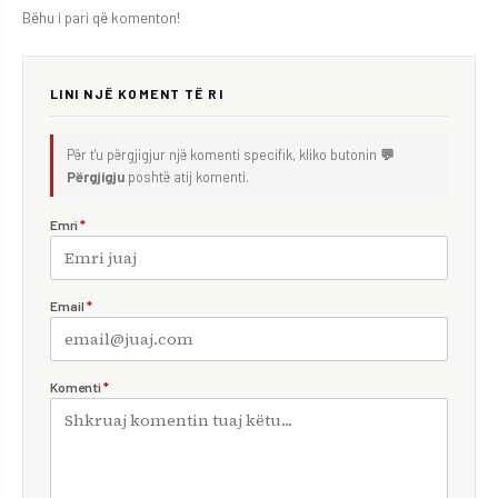
Bëhu i pari që komenton!
LINI NJË KOMENT TË RI
Për t'u përgjigjur një komenti specifik, kliko butonin
💬
Përgjigju
poshtë atij komenti.
Emri
*
Email
*
Komenti
*