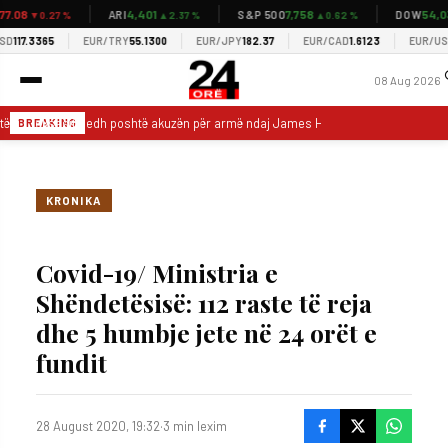
.08
4,401
7,758
54,037
ARI
S&P 500
DOW
▼0.27 %
▲2.37 %
▲0.62 %
17.3365
EUR/TRY
55.1300
EUR/JPY
182.37
EUR/CAD
1.6123
EUR/USD
1.
08 Aug 2026
tësi i Teksasit hedh poshtë akuzën për armë ndaj James Harden
Netflix 
BREAKING
KRONIKA
Covid-19/ Ministria e
Shëndetësisë: 112 raste të reja
dhe 5 humbje jete në 24 orët e
fundit
28 August 2020, 19:32
·
3 min lexim