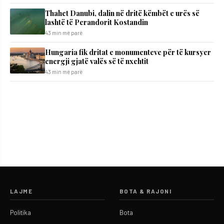
Thahet Danubi, dalin në dritë këmbët e urës së
lashtë të Perandorit Kostandin
43 min më parë
Hungaria fik dritat e monumenteve për të kursyer
energji gjatë valës së të nxehtit
43 min më parë
LAJME
BOTA & RAJONI
Politika
Bota