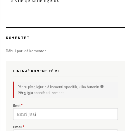
civilë që kanë ngelur.
KOMENTET
Bëhu i pari që komenton!
LINI NJË KOMENT TË RI
Për t'u përgjigjur një komenti specifik, kliko butonin
💬
Përgjigju
poshtë atij komenti.
Emri
*
Email
*