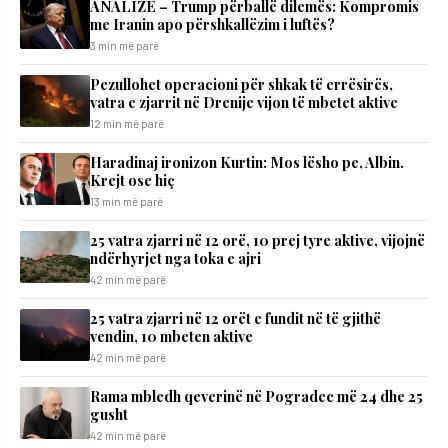
ANALIZË – Trump përballë dilemës: Kompromis
me Iranin apo përshkallëzim i luftës?
3 min më parë
Pezullohet operacioni për shkak të errësirës,
vatra e zjarrit në Drenije vijon të mbetet aktive
12 min më parë
Haradinaj ironizon Kurtin: Mos lësho pe, Albin.
Krejt ose hiç
13 min më parë
25 vatra zjarri në 12 orë, 10 prej tyre aktive, vijojnë
ndërhyrjet nga toka e ajri
42 min më parë
25 vatra zjarri në 12 orët e fundit në të gjithë
vendin, 10 mbeten aktive
42 min më parë
Rama mbledh qeverinë në Pogradec më 24 dhe 25
gusht
42 min më parë