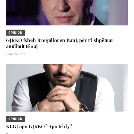
OPINION
GJKKO fsheh Rregulloren Bani, për t’i shpëtuar
anulimit të saj
1 orë më parë
OPINION
KLGJ apo GJKKO? Apo të dy?