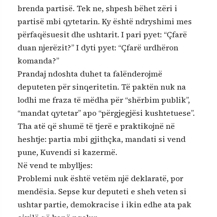
brenda partisë. Tek ne, shpesh bëhet zëri i
partisë mbi qytetarin. Ky është ndryshimi mes
përfaqësuesit dhe ushtarit. I pari pyet: “Çfarë
duan njerëzit?” I dyti pyet: “Çfarë urdhëron
komanda?”
Prandaj ndoshta duhet ta falënderojmë
deputeten për sinqeritetin. Të paktën nuk na
lodhi me fraza të mëdha për “shërbim publik”,
“mandat qytetar” apo “përgjegjësi kushtetuese”.
Tha atë që shumë të tjerë e praktikojnë në
heshtje: partia mbi gjithçka, mandati si vend
pune, Kuvendi si kazermë.
Në vend te mbylljes:
Problemi nuk është vetëm një deklaratë, por
mendësia. Sepse kur deputeti e sheh veten si
ushtar partie, demokracise i ikin edhe ata pak