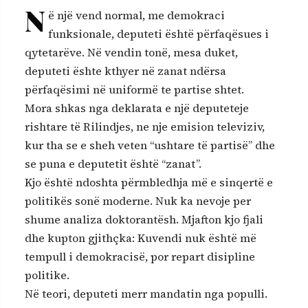
N
ë një vend normal, me demokraci
funksionale, deputeti është përfaqësues i
qytetarëve. Në vendin tonë, mesa duket,
deputeti ështe kthyer në zanat ndërsa
përfaqësimi në uniformë te partise shtet.
Mora shkas nga deklarata e një deputeteje
rishtare të Rilindjes, ne nje emision televiziv,
kur tha se e sheh veten “ushtare të partisë” dhe
se puna e deputetit është “zanat”.
Kjo është ndoshta përmbledhja më e sinqertë e
politikës sonë moderne. Nuk ka nevoje per
shume analiza doktorantësh. Mjafton kjo fjali
dhe kupton gjithçka: Kuvendi nuk është më
tempull i demokracisë, por repart disipline
politike.
Në teori, deputeti merr mandatin nga populli.