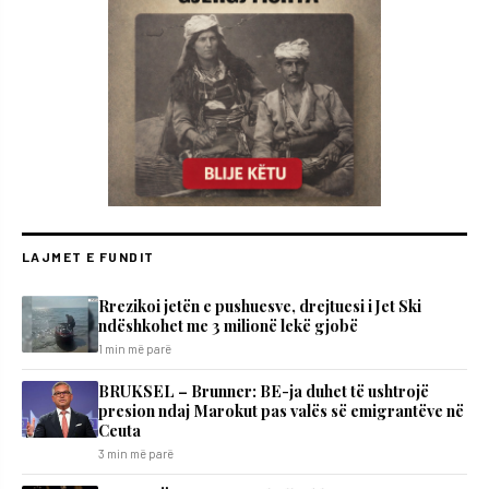
LAJMET E FUNDIT
Rrezikoi jetën e pushuesve, drejtuesi i Jet Ski
ndëshkohet me 3 milionë lekë gjobë
1 min më parë
BRUKSEL – Brunner: BE-ja duhet të ushtrojë
presion ndaj Marokut pas valës së emigrantëve në
Ceuta
3 min më parë