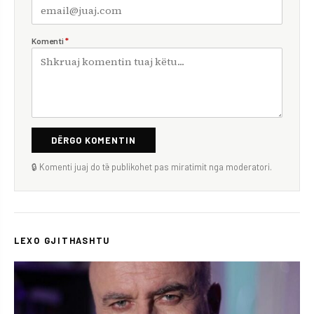
Komenti
*
DËRGO KOMENTIN
🔒 Komenti juaj do të publikohet pas miratimit nga moderatori.
LEXO GJITHASHTU