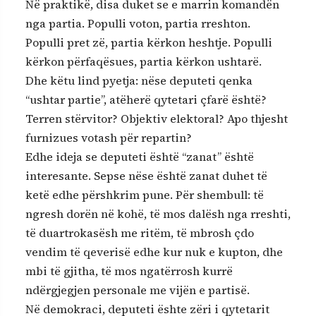
Në praktikë, disa duket se e marrin komandën
nga partia. Populli voton, partia rreshton.
Populli pret zë, partia kërkon heshtje. Populli
kërkon përfaqësues, partia kërkon ushtarë.
Dhe këtu lind pyetja: nëse deputeti qenka
“ushtar partie”, atëherë qytetari çfarë është?
Terren stërvitor? Objektiv elektoral? Apo thjesht
furnizues votash për repartin?
Edhe ideja se deputeti është “zanat” është
interesante. Sepse nëse është zanat duhet të
ketë edhe përshkrim pune. Për shembull: të
ngresh dorën në kohë, të mos dalësh nga rreshti,
të duartrokasësh me ritëm, të mbrosh çdo
vendim të qeverisë edhe kur nuk e kupton, dhe
mbi të gjitha, të mos ngatërrosh kurrë
ndërgjegjen personale me vijën e partisë.
Në demokraci, deputeti ështe zëri i qytetarit