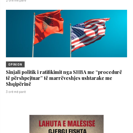
2 orë më parë
OPINION
Sinjali politik i ratifikimit nga SHBA me “procedurë
të përshpejtuar” të marrëveshjes ushtarake me
Shqipërinë
3 orë më parë