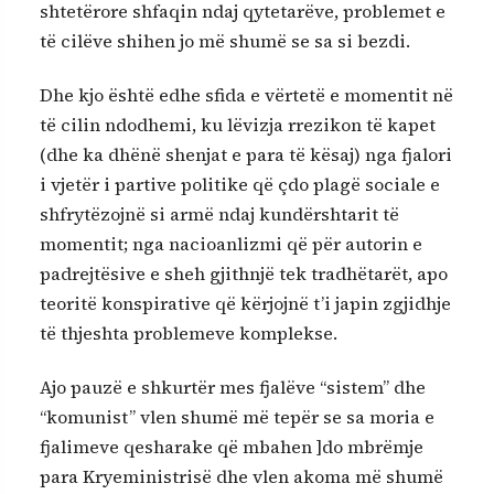
shtetërore shfaqin ndaj qytetarëve, problemet e
të cilëve shihen jo më shumë se sa si bezdi.
Dhe kjo është edhe sfida e vërtetë e momentit në
të cilin ndodhemi, ku lëvizja rrezikon të kapet
(dhe ka dhënë shenjat e para të kësaj) nga fjalori
i vjetër i partive politike që çdo plagë sociale e
shfrytëzojnë si armë ndaj kundërshtarit të
momentit; nga nacioanlizmi që për autorin e
padrejtësive e sheh gjithnjë tek tradhëtarët, apo
teoritë konspirative që kërjojnë t’i japin zgjidhje
të thjeshta problemeve komplekse.
Ajo pauzë e shkurtër mes fjalëve “sistem” dhe
“komunist” vlen shumë më tepër se sa moria e
fjalimeve qesharake që mbahen ]do mbrëmje
para Kryeministrisë dhe vlen akoma më shumë