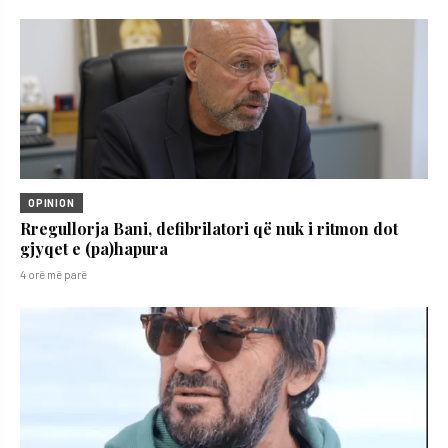
OPINION
Rregullorja Bani, defibrilatori që nuk i ritmon dot
gjyqet e (pa)hapura
4 orë më parë