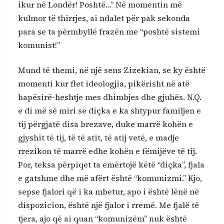
ikur në Londër! Poshtë…” Në momentin më
kulmor të thirrjes, ai ndalet për pak sekonda
para se ta përmbyllë frazën me “poshtë sistemi
komunist!”
Mund të themi, në një sens Zizekian, se ky është
momenti kur flet ideologjia, pikërisht në atë
hapësirë-heshtje mes dhimbjes dhe gjuhës. N.Q.
e di më së miri se diçka e ka shtypur familjen e
tij përgjatë disa brezave, duke marrë kohën e
gjyshit të tij, të të atit, të atij vetë, e madje
rrezikon të marrë edhe kohën e fëmijëve të tij.
Por, teksa përpiqet ta emërtojë këtë “diçka”, fjala
e gatshme dhe më afërt është “komunizmi.” Kjo,
sepse fjalori që i ka mbetur, apo i është lënë në
dispozicion, është një fjalor i rremë. Me fjalë të
tjera, ajo që ai quan “komunizëm” nuk është