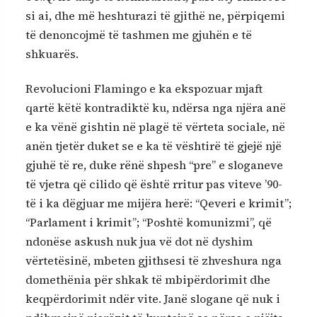
si ai, dhe më heshturazi të gjithë ne, përpiqemi
të denoncojmë të tashmen me gjuhën e të
shkuarës.
Revolucioni Flamingo e ka ekspozuar mjaft
qartë këtë kontradiktë ku, ndërsa nga njëra anë
e ka vënë gishtin në plagë të vërteta sociale, në
anën tjetër duket se e ka të vështirë të gjejë një
gjuhë të re, duke rënë shpesh “pre” e sloganeve
të vjetra që cilido që është rritur pas viteve ’90-
të i ka dëgjuar me mijëra herë: “Qeveri e krimit”;
“Parlament i krimit”; “Poshtë komunizmi”, që
ndonëse askush nuk jua vë dot në dyshim
vërtetësinë, mbeten gjithsesi të zhveshura nga
domethënia për shkak të mbipërdorimit dhe
keqpërdorimit ndër vite. Janë slogane që nuk i