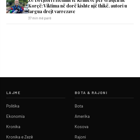
Korçë: Viktima në dorë kishte një thikë, autori u
largua drejt varrezave
37 min më parë
LAJME
BOTA & RAJONI
Politika
Bota
Ekonomia
Amerika
Kronika
Kosova
Kronika e Zezë
Rajoni