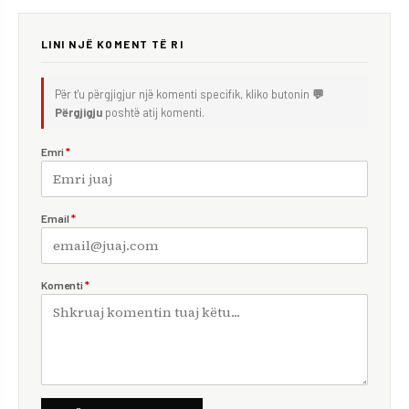
LINI NJË KOMENT TË RI
Për t'u përgjigjur një komenti specifik, kliko butonin
💬
Përgjigju
poshtë atij komenti.
Emri
*
Email
*
Komenti
*