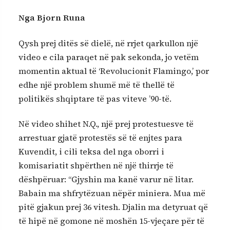
Nga Bjorn Runa
Qysh prej ditës së dielë, në rrjet qarkullon një
video e cila paraqet në pak sekonda, jo vetëm
momentin aktual të ‘Revolucionit Flamingo,’ por
edhe një problem shumë më të thellë të
politikës shqiptare të pas viteve ’90-të.
Në video shihet N.Q., një prej protestuesve të
arrestuar gjatë protestës së të enjtes para
Kuvendit, i cili teksa del nga oborri i
komisariatit shpërthen në një thirrje të
dëshpëruar: “Gjyshin ma kanë varur në litar.
Babain ma shfrytëzuan nëpër miniera. Mua më
pitë gjakun prej 36 vitesh. Djalin ma detyruat që
të hipë në gomone në moshën 15-vjeçare për të