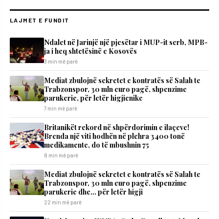
LAJMET E FUNDIT
Ndalet në Jarinjë një pjesëtar i MUP-it serb, MPB-
ja i heq shtetësinë e Kosovës
3 min më parë
Mediat zbulojnë sekretet e kontratës së Salah te
Trabzonspor, 30 mln euro pagë, shpenzime
parukerie, për letër higjienike
7 min më parë
Britanikët rekord në shpërdorimin e ilaçeve!
Brenda një viti hodhën në plehra 3400 tonë
medikamente, do të mbushnin 75
8 min më parë
Mediat zbulojnë sekretet e kontratës së Salah te
Trabzonspor, 30 mln euro pagë, shpenzime
parukerie dhe… për letër higji
22 min më parë