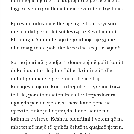
ndihmojnë njerëzit të kuptojnë se përse e njëjta
logjikë vetëriprodhohet nën qeveri të ndryshme.
Kjo është ndoshta edhe një nga sfidat kryesore
me të cilat përballet sot lëvizja e Revolucionit
Flamingo. A mundet ajo të prodhojë një gjuhë
dhe imagjinatë politike të re dhe krejt të sajën?
Sot ne jemi në gjendje t’i denoncojmë politikanët
duke i quajtur “hajdutë” dhe “kriminelë”, dhe
duhet pranuar se përjeton edhe një lloj
kënaqësie njeriu kur iu drejtohet atyre me fraza
të tilla, por ato mbeten fraza të stërpërdorura
nga çdo parti e vjetër, sa herë kanë qenë në
opozitë, duke ju hequr çdo domethënie me
kalimin e viteve. Kështu, ofendimi i vetëm që na
mbetet në majë të gjuhës është ta quajmë tjetrin,