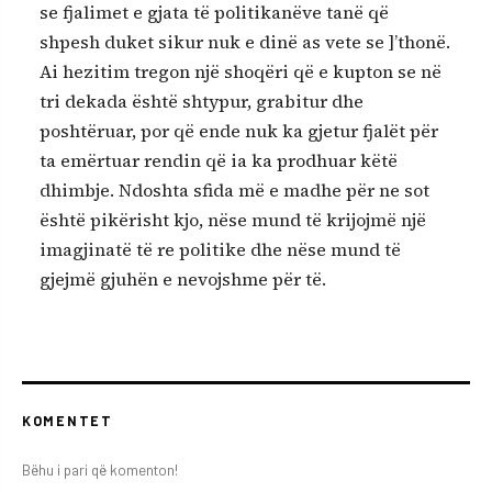
se fjalimet e gjata të politikanëve tanë që
shpesh duket sikur nuk e dinë as vete se ]’thonë.
Ai hezitim tregon një shoqëri që e kupton se në
tri dekada është shtypur, grabitur dhe
poshtëruar, por që ende nuk ka gjetur fjalët për
ta emërtuar rendin që ia ka prodhuar këtë
dhimbje. Ndoshta sfida më e madhe për ne sot
është pikërisht kjo, nëse mund të krijojmë një
imagjinatë të re politike dhe nëse mund të
gjejmë gjuhën e nevojshme për të.
KOMENTET
Bëhu i pari që komenton!