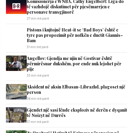
Komisionerja e WNBA, Cathy Engelbert: Liga do
të vazhdojë diskutimet për pjesëmarrjen e
personave transgjinorë
27 min më parë
Pistons i kujtojnë Heat-it se ‘Bad Boys’ është e
tyre pas propozimit për nofkën e duetit Giannis–
Bam
31 min më parë
Angellov: Gjendja me ujin në Gostivar është
përmirësuar dukshëm, por ende nuk lejohet për
pije
33 min më parë
Aksident në aksin Elbasan-Librazhd, plagoset një
person
36 min më parë
Gjendet një sasi lënde eksploziv në derën e dyqanit
të Noizyt në Durrës
37 min më parë
Zv/Drejtori i Hetimit të Krimeve për vrasjen në