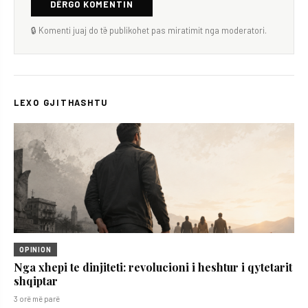
DËRGO KOMENTIN
🔒 Komenti juaj do të publikohet pas miratimit nga moderatori.
LEXO GJITHASHTU
OPINION
Nga xhepi te dinjiteti: revolucioni i heshtur i qytetarit
shqiptar
3 orë më parë