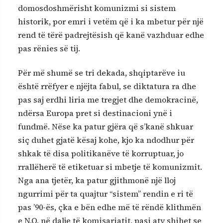
domosdoshmërisht komunizmi si sistem
historik, por emri i vetëm që i ka mbetur për një
rend të tërë padrejtësish që kanë vazhduar edhe
pas rënies së tij.
Për më shumë se tri dekada, shqiptarëve iu
është rrëfyer e njëjta fabul, se diktatura ra dhe
pas saj erdhi liria me tregjet dhe demokracinë,
ndërsa Europa pret si destinacioni ynë i
fundmë. Nëse ka patur gjëra që s’kanë shkuar
siç duhet gjatë kësaj kohe, kjo ka ndodhur për
shkak të disa politikanëve të korruptuar, jo
rrallëherë të etiketuar si mbetje të komunizmit.
Nga ana tjetër, ka patur gjithmonë një lloj
ngurrimi për ta quajtur “sistem” rendin e ri të
pas ’90-ës, çka e bën edhe më të rëndë klithmën
e N.Q. në dalje të komisariatit, pasi aty shihet se