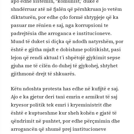
apo edhe sistemin, “komunist,” duke e
shndërruar atë në fjalën që përshkruan jo vetëm
diktaturën, por edhe çdo formë shtypjeje që ka
pasuar me rënien e saj, nga korrupsioni te
padrejtësia dhe arroganca e institucioneve.
Mund të duket si diçka që ndodh natyrshëm, por
është e gjitha mjaft e dobishme politikisht, pasi
lejon që rendi aktual t’i shpëtojë gjykimit sepse
gjuha me të cilën do duhej të gjykohej, shtyhet
gjithmonë drejt të shkuarës.
Këtu ndoshta protesta has edhe në kufijtë e saj.
Ajo e ka gjetur deri tani emrin e armikut të saj
kryesor politik tek emri i kryeministrit dhe
është e kuptueshme kur sheh kohën e gjatë të
qëndrimit në pushtet, por edhe përçmimin dhe
arrogancën që shumë prej institucioneve