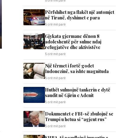
5 orë më parë
Përfshihet nga flakët një automjet
në Tiranë, dyshimet e para
5 orë më parë
Gjykata gjermane dënon 8
adoleshentë për sulme ndaj
refugjatëve dhe aktivistëve
5 orë më parë
Një tërmet i fortë godet
Indonezinë, sa ishte magnituda
5 orë më parë
Huthët sulmojnë tankerin e dytë
saudit në Gjirin e Adenit
5 orë më parë
Dokumentet e FBI-së zbulojnë se
Trumpi u hetua si “agjent rus”
5 orë më parë
.
SHBA-të pezullojnë importin e