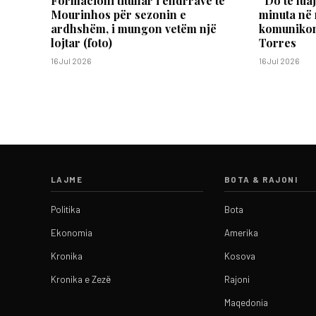
Formacioni titullar i ëndrrave të
“Do të lua
Mourinhos për sezonin e
minuta në 
ardhshëm, i mungon vetëm një
komunikon 
lojtar (foto)
Torres
16 Jul 2026
16 Jul 2026
LAJME
BOTA & RAJONI
Politika
Bota
Ekonomia
Amerika
Kronika
Kosova
Kronika e Zezë
Rajoni
Maqedonia