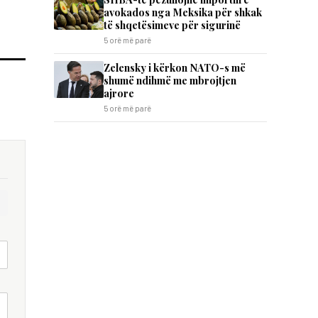
avokados nga Meksika për shkak
të shqetësimeve për sigurinë
5 orë më parë
Zelensky i kërkon NATO-s më
shumë ndihmë me mbrojtjen
ajrore
5 orë më parë