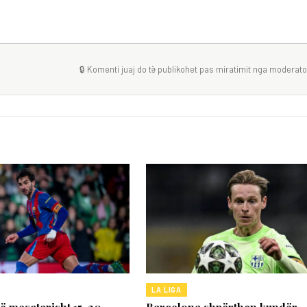
🔒 Komenti juaj do të publikohet pas miratimit nga moderator
LA LIGA