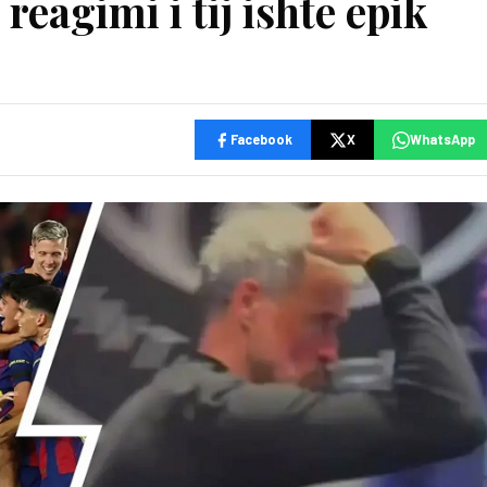
eagimi i tij ishte epik
Facebook
X
WhatsApp