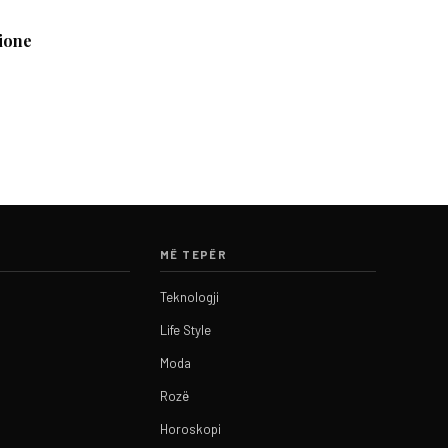
sione
MË TEPËR
Teknologji
Life Style
Moda
Rozë
Horoskopi