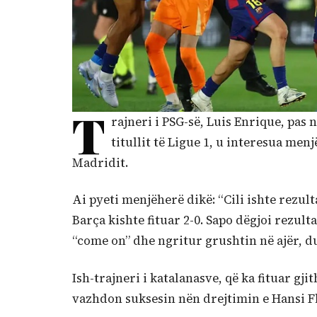
T
rajneri i PSG-së, Luis Enrique, pas n
titullit të Ligue 1, u interesua men
Madridit.
Ai pyeti menjëherë dikë: “Cili ishte rezul
Barça kishte fituar 2-0. Sapo dëgjoi rezul
“come on” dhe ngritur grushtin në ajër, du
Ish-trajneri i katalanasve, që ka fituar g
vazhdon suksesin nën drejtimin e Hansi Flic