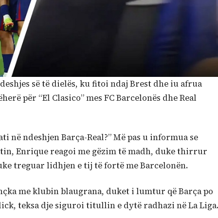
deshjes së të dielës, ku fitoi ndaj Brest dhe iu afrua
jëherë për “El Clasico” mes FC Barcelonës dhe Real
tati në ndeshjen Barça-Real?” Më pas u informua se
tatin, Enrique reagoi me gëzim të madh, duke thirrur
ke treguar lidhjen e tij të fortë me Barcelonën.
jithçka me klubin blaugrana, duket i lumtur që Barça po
k, teksa dje siguroi titullin e dytë radhazi në La Liga