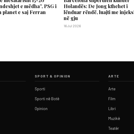
jë mesatarisht 15-20
Barcelona shpërthen kundër
ndeshjet e mëdha”, PSG i
Holandës: De Jong kthehet i
planet e saj Ferran
lënduar rëndë, luajti me injek
në gju
16 Jul 2026
SPORT & OPINION
ARTE
Sporti
Arte
Sporti në Botë
Film
Opinion
Libri
Muzikë
Teatër