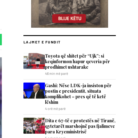
LAJMET E FUNDIT
Toyota që shitet për “Ujk”: si
keqinformon hapur qeveria për
prodhimet ushtarake
46 min më parë
Gashi: Nëse LDK-ja insiston për
postin e presidentit, situata
komplikohet – pres që të ketë
lëshim
4 orë më parë
Dita e 67-të e protestës në Tiranë,
qytetarët marshojnë pas fjalimeve
para Kryeministrisë