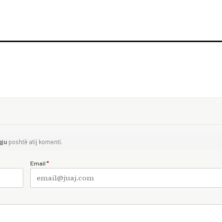
gju
poshtë atij komenti.
Email
*