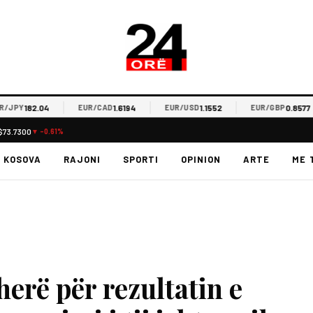
182.04
1.6194
1.1552
0.8577
JPY
EUR/CAD
EUR/USD
EUR/GBP
$73.7300
▼ -0.61%
KOSOVA
RAJONI
SPORTI
OPINION
ARTE
ME 
erë për rezultatin e