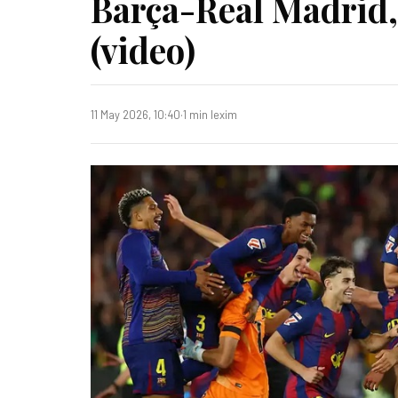
Barça-Real Madrid, r
(video)
11 May 2026, 10:40
·
1 min lexim